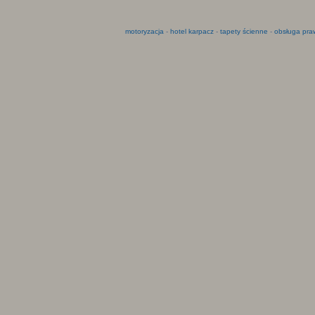
motoryzacja
-
hotel karpacz
-
tapety ścienne
-
obsługa pra