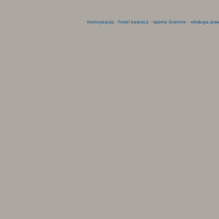
motoryzacja
-
hotel karpacz
-
tapety ścienne
-
obsługa pra