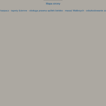
Mapa strony
 karpacz
-
tapety ścienne
-
obsługa prawna spółek bielsko
-
masaż Wałbrzych
-
odszkodowanie za