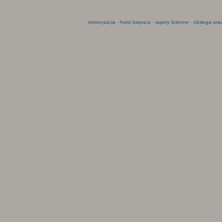
motoryzacja
-
hotel karpacz
-
tapety ścienne
-
obsługa pra