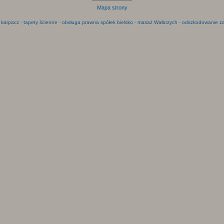
Mapa strony
 karpacz
-
tapety ścienne
-
obsługa prawna spółek bielsko
-
masaż Wałbrzych
-
odszkodowanie za