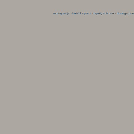
motoryzacja
-
hotel karpacz
-
tapety ścienne
-
obsługa pra