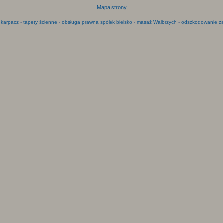
Mapa strony
 karpacz
-
tapety ścienne
-
obsługa prawna spółek bielsko
-
masaż Wałbrzych
-
odszkodowanie za