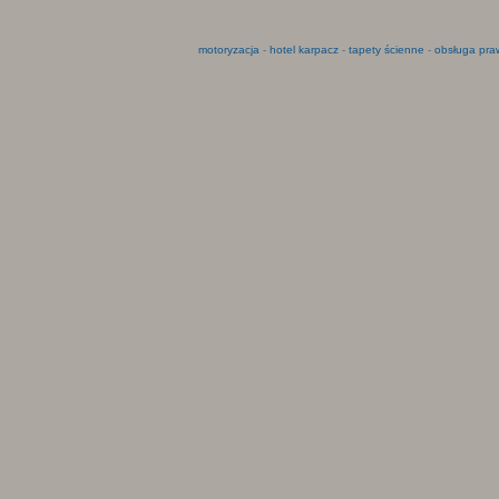
motoryzacja
-
hotel karpacz
-
tapety ścienne
-
obsługa pra