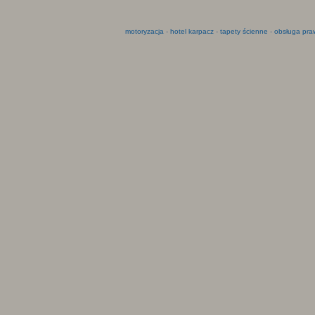
motoryzacja
-
hotel karpacz
-
tapety ścienne
-
obsługa pra