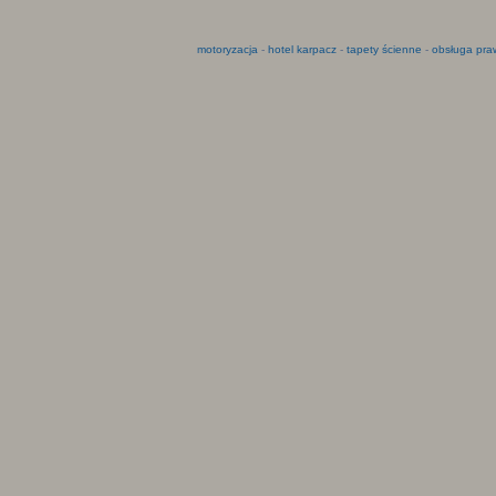
motoryzacja
-
hotel karpacz
-
tapety ścienne
-
obsługa pra