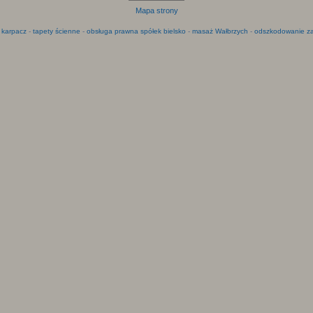
Mapa strony
 karpacz
-
tapety ścienne
-
obsługa prawna spółek bielsko
-
masaż Wałbrzych
-
odszkodowanie za