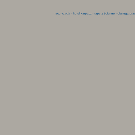
motoryzacja
-
hotel karpacz
-
tapety ścienne
-
obsługa pra