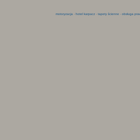
motoryzacja
-
hotel karpacz
-
tapety ścienne
-
obsługa pra