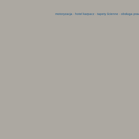
motoryzacja
-
hotel karpacz
-
tapety ścienne
-
obsługa pra