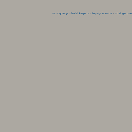
motoryzacja
-
hotel karpacz
-
tapety ścienne
-
obsługa pra