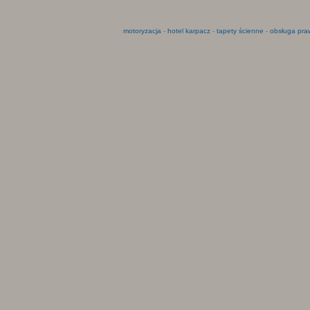
motoryzacja
-
hotel karpacz
-
tapety ścienne
-
obsługa pra