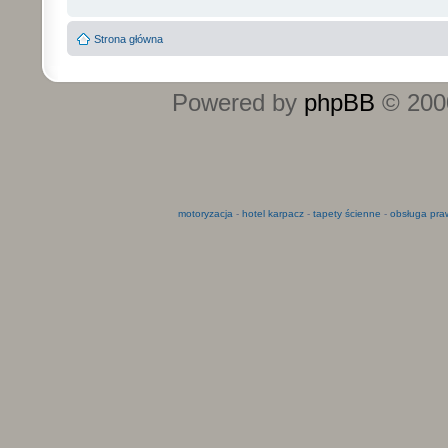
Strona główna
Powered by
phpBB
© 2000
motoryzacja
-
hotel karpacz
-
tapety ścienne
-
obsługa pra