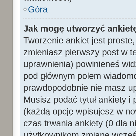
Góra
Jak mogę utworzyć ankiet
Tworzenie ankiet jest proste
zmieniasz pierwszy post w t
uprawnienia) powinieneś wid
pod głównym polem wiadomości
prawdopodobnie nie masz upr
Musisz podać tytuł ankiety i
(każdą opcję wpisujesz w no
czas trwania ankiety (0 dla 
użytkownikom zmianę wcześn