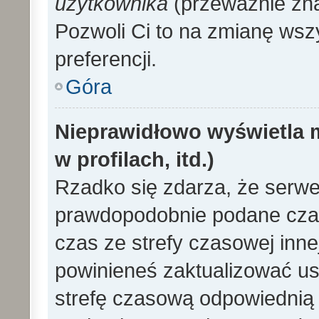
użytkownika
(przeważnie znaj
Pozwoli Ci to na zmianę wszy
preferencji.
Góra
Nieprawidłowo wyświetla m
w profilach, itd.)
Rzadko się zdarza, że serwe
prawdopodobnie podane czas
czas ze strefy czasowej innej 
powinieneś zaktualizować ust
strefę czasową odpowiednią d