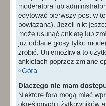
moderatora lub administrato
edytować pierwszy post w te
powiązana). Jeżeli nikt jesz
może usunąć ankietę lub zmien
już oddane głosy tylko moder
zrobić. Uniemożliwia to uży
ankietach poprzez zmianę opc
Góra
Dlaczego nie mam dostęp
Niektóre fora mogą mieć wp
określonych użytkowników al