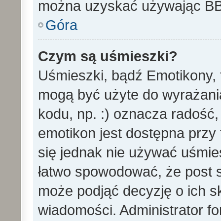
można uzyskać używając B
Góra
Czym są uśmieszki?
Uśmieszki, bądź Emotikony, t
mogą być użyte do wyrażania
kodu, np. :) oznacza radość,
emotikon jest dostępna przy 
się jednak nie używać uśmi
łatwo spowodować, że post st
może podjąć decyzję o ich s
wiadomości. Administrator f