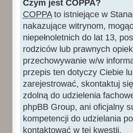
Czym jest COPPA?
COPPA
to istniejące w Stan
nakazujące witrynom, mog
niepełnoletnich do lat 13, p
rodziców lub prawnych opie
przechowywanie w/w informacj
przepis ten dotyczy Ciebie lu
zarejestrować, skontaktuj si
zdolną do udzielenia fachowe
phpBB Group, ani oficjalny 
kompetencji do udzielania po
kontaktować w tej kwestii.