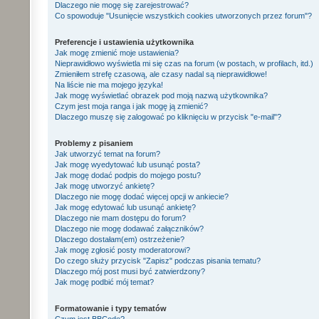
Dlaczego nie mogę się zarejestrować?
Co spowoduje "Usunięcie wszystkich cookies utworzonych przez forum"?
Preferencje i ustawienia użytkownika
Jak mogę zmienić moje ustawienia?
Nieprawidłowo wyświetla mi się czas na forum (w postach, w profilach, itd.)
Zmieniłem strefę czasową, ale czasy nadal są nieprawidłowe!
Na liście nie ma mojego języka!
Jak mogę wyświetlać obrazek pod moją nazwą użytkownika?
Czym jest moja ranga i jak mogę ją zmienić?
Dlaczego muszę się zalogować po kliknięciu w przycisk "e-mail"?
Problemy z pisaniem
Jak utworzyć temat na forum?
Jak mogę wyedytować lub usunąć posta?
Jak mogę dodać podpis do mojego postu?
Jak mogę utworzyć ankietę?
Dlaczego nie mogę dodać więcej opcji w ankiecie?
Jak mogę edytować lub usunąć ankietę?
Dlaczego nie mam dostępu do forum?
Dlaczego nie mogę dodawać załączników?
Dlaczego dostałam(em) ostrzeżenie?
Jak mogę zgłosić posty moderatorowi?
Do czego służy przycisk "Zapisz" podczas pisania tematu?
Dlaczego mój post musi być zatwierdzony?
Jak mogę podbić mój temat?
Formatowanie i typy tematów