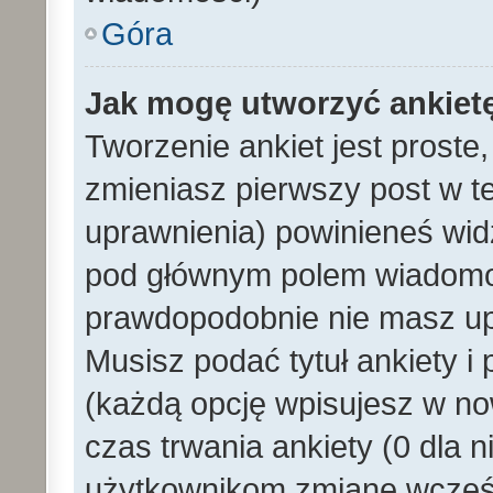
Góra
Jak mogę utworzyć ankiet
Tworzenie ankiet jest proste
zmieniasz pierwszy post w t
uprawnienia) powinieneś wid
pod głównym polem wiadomości
prawdopodobnie nie masz upr
Musisz podać tytuł ankiety i
(każdą opcję wpisujesz w no
czas trwania ankiety (0 dla 
użytkownikom zmianę wcześn