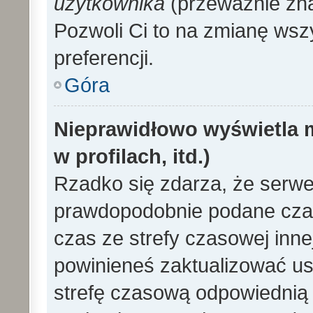
użytkownika
(przeważnie znaj
Pozwoli Ci to na zmianę wszy
preferencji.
Góra
Nieprawidłowo wyświetla m
w profilach, itd.)
Rzadko się zdarza, że serwe
prawdopodobnie podane czas
czas ze strefy czasowej innej 
powinieneś zaktualizować ust
strefę czasową odpowiednią d