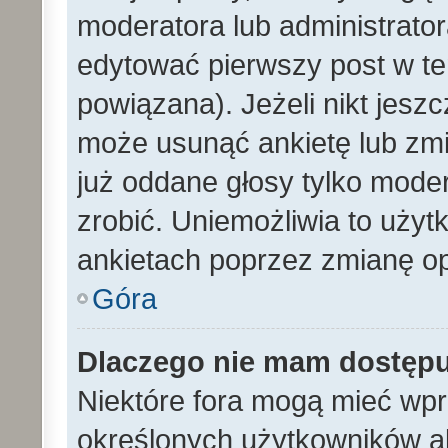
moderatora lub administrato
edytować pierwszy post w te
powiązana). Jeżeli nikt jesz
może usunąć ankietę lub zmien
już oddane głosy tylko moder
zrobić. Uniemożliwia to uży
ankietach poprzez zmianę opc
Góra
Dlaczego nie mam dostęp
Niektóre fora mogą mieć wp
określonych użytkowników al