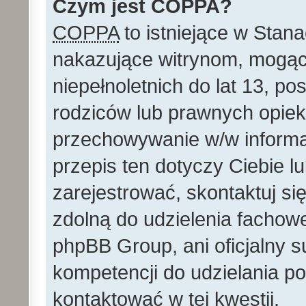
Czym jest COPPA?
COPPA
to istniejące w Stan
nakazujące witrynom, mog
niepełnoletnich do lat 13, p
rodziców lub prawnych opie
przechowywanie w/w informacj
przepis ten dotyczy Ciebie lu
zarejestrować, skontaktuj si
zdolną do udzielenia fachowe
phpBB Group, ani oficjalny 
kompetencji do udzielania po
kontaktować w tej kwestii.