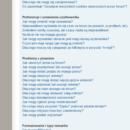
Dlaczego nie mogę się zarejestrować?
Co spowoduje "Usunięcie wszystkich cookies utworzonych przez forum"?
Preferencje i ustawienia użytkownika
Jak mogę zmienić moje ustawienia?
Nieprawidłowo wyświetla mi się czas na forum (w postach, w profilach, itd.)
Zmieniłem strefę czasową, ale czasy nadal są nieprawidłowe!
Na liście nie ma mojego języka!
Jak mogę wyświetlać obrazek pod moją nazwą użytkownika?
Czym jest moja ranga i jak mogę ją zmienić?
Dlaczego muszę się zalogować po kliknięciu w przycisk "e-mail"?
Problemy z pisaniem
Jak utworzyć temat na forum?
Jak mogę wyedytować lub usunąć posta?
Jak mogę dodać podpis do mojego postu?
Jak mogę utworzyć ankietę?
Dlaczego nie mogę dodać więcej opcji w ankiecie?
Jak mogę edytować lub usunąć ankietę?
Dlaczego nie mam dostępu do forum?
Dlaczego nie mogę dodawać załączników?
Dlaczego dostałam(em) ostrzeżenie?
Jak mogę zgłosić posty moderatorowi?
Do czego służy przycisk "Zapisz" podczas pisania tematu?
Dlaczego mój post musi być zatwierdzony?
Jak mogę podbić mój temat?
Formatowanie i typy tematów