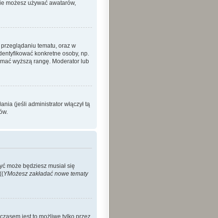
 nie możesz używać awatarów,
 przeglądaniu tematu, oraz w
identyfikować konkretne osoby, np.
zymać wyższą rangę. Moderator lub
ia (jeśli administrator włączył tą
ów.
Być może będziesz musiał się
((
YMożesz zakładać nowe tematy
czasem jest to możliwe tylko przez