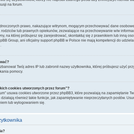
kusji na forum.
jednoczonych prawo, nakazujące witrynom, mogącym przechowywać dane osobowe n
rodziców lub prawnych opiekunów, zezwalające na przechowywanie w/w informacji.
ryny, na której próbujesz się zarejestrować, skontaktuj się z prawnikiem lub inną o
hpBB Group, ani oficjalny support phpBB w Polsce nie mają kompetencji do udziela
.
ować?
banował Twój adres IP lub zabronił nazwy użytkownika, której próbujesz użyć przy r
skania pomocy.
kich cookies utworzonych przez forum"?
rum” usuwa cookies utworzone przez phpBB3, które pozwalają na zapamiętanie Two
 działają również takie funkcje, jak zapamiętywanie nieprzeczytanych postów. Us
iem lub wylogowaniem się.
użytkownika
ia?