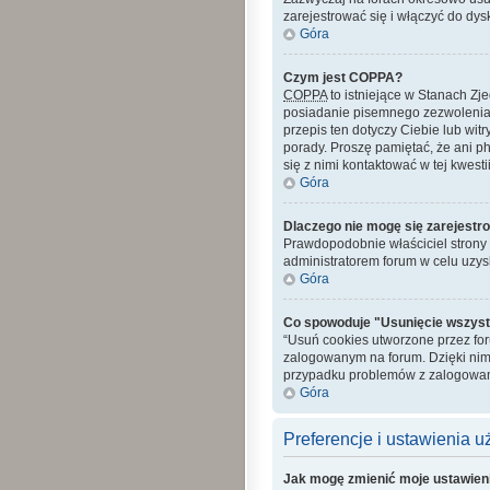
zarejestrować się i włączyć do dys
Góra
Czym jest COPPA?
COPPA
to istniejące w Stanach Z
posiadanie pisemnego zezwolenia 
przepis ten dotyczy Ciebie lub wit
porady. Proszę pamiętać, że ani p
się z nimi kontaktować w tej kwestii
Góra
Dlaczego nie mogę się zarejestr
Prawdopodobnie właściciel strony z
administratorem forum w celu uzy
Góra
Co spowoduje "Usunięcie wszyst
“Usuń cookies utworzone przez fo
zalogowanym na forum. Dzięki nim
przypadku problemów z zalogowan
Góra
Preferencje i ustawienia 
Jak mogę zmienić moje ustawien