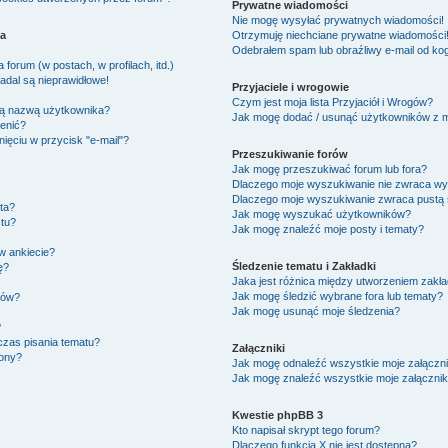
Prywatne wiadomości
Nie mogę wysyłać prywatnych wiadomości!
ka
Otrzymuję niechciane prywatne wiadomości
Odebrałem spam lub obraźliwy e-mail od kog
forum (w postach, w profilach, itd.)
adal są nieprawidłowe!
Przyjaciele i wrogowie
Czym jest moja lista Przyjaciół i Wrogów?
ją nazwą użytkownika?
Jak mogę dodać / usunąć użytkowników z moj
ienić?
ięciu w przycisk "e-mail"?
Przeszukiwanie forów
Jak mogę przeszukiwać forum lub fora?
Dlaczego moje wyszukiwanie nie zwraca w
Dlaczego moje wyszukiwanie zwraca pustą 
ta?
Jak mogę wyszukać użytkowników?
tu?
Jak mogę znaleźć moje posty i tematy?
w ankiecie?
Śledzenie tematu i Zakładki
ę?
Jaka jest różnica między utworzeniem zakła
Jak mogę śledzić wybrane fora lub tematy?
ków?
Jak mogę usunąć moje śledzenia?
?
czas pisania tematu?
Załączniki
zony?
Jak mogę odnaleźć wszystkie moje załączni
Jak mogę znaleźć wszystkie moje załącznik
Kwestie phpBB 3
Kto napisał skrypt tego forum?
Dlaczego funkcja X nie jest dostępna?