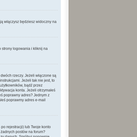
 ją włączysz będziesz widoczny na
strony logowania i kliknij na
 dwóch rzeczy. Jeżeli włączone są
trukcjami. Jeżeli tak nie jest, to
 użytkowników, bądź przez
ktywacja konta. Jeżeli otrzymałeś
dałeś poprawny adres? Jednym z
ałeś poprawmy adres e-mail
o rejestracji) lub Twoje konto
eś żadnych postów na forum?
bazy danych. Spróbuj ponownie