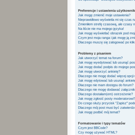
Preferencje i ustawienia użytkowni
Jak mogę zmienić moje ustawienia?
Nieprawidłowo wyświetla mi się czas na 
Zmieniłem strefę czasową, ale czasy n
Na liście nie ma mojego języka!
Jak mogę wyświetlać obrazek pod mo
Czym jest moja ranga i jak mogę ją zm
Dlaczego muszę się zalogować po klikn
Problemy z pisaniem
Jak utworzyć temat na forum?
Jak mogę wyedytować lub usunąć pos
Jak mogę dodać podpis do mojego pos
Jak mogę utworzyć ankietę?
Dlaczego nie mogę dodać więcej opcji 
Jak mogę edytować lub usunąć ankiet
Dlaczego nie mam dostępu do forum?
Dlaczego nie mogę dodawać załączni
Dlaczego dostałam(em) ostrzeżenie?
Jak mogę zgłosić posty moderatorowi
Do czego służy przycisk "Zapisz" pod
Dlaczego mój post musi być zatwierd
Jak mogę podbić mój temat?
Formatowanie i typy tematów
Czym jest BBCode?
Czy mogę używać HTML?