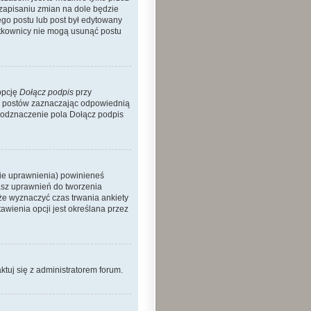
 zapisaniu zmian na dole będzie
nego postu lub post był edytowany
żytkownicy nie mogą usunąć postu
opcję
Dołącz podpis
przy
h postów zaznaczając odpowiednią
 odznaczenie pola Dołącz podpis
nie uprawnienia) powinieneś
asz uprawnień do tworzenia
kże wyznaczyć czas trwania ankiety
wienia opcji jest określana przez
aktuj się z administratorem forum.