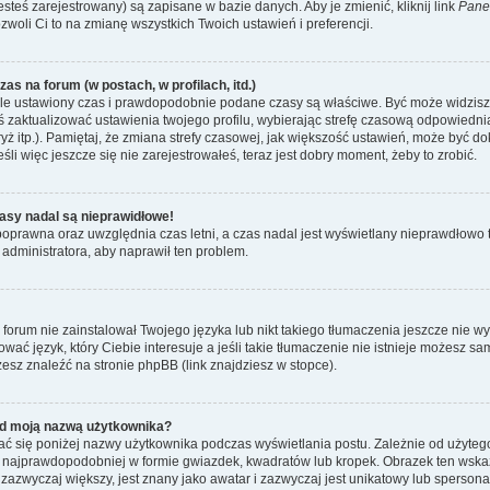
esteś zarejestrowany) są zapisane w bazie danych. Aby je zmienić, kliknij link
Pane
ozwoli Ci to na zmianę wszystkich Twoich ustawień i preferencji.
as na forum (w postach, w profilach, itd.)
le ustawiony czas i prawdopodobnie podane czasy są właściwe. Być może widzisz c
neś zaktualizować ustawienia twojego profilu, wybierając strefę czasową odpowiedni
ż itp.). Pamiętaj, że zmiana strefy czasowej, jak większość ustawień, może być d
li więc jeszcze się nie zarejestrowałeś, teraz jest dobry moment, żeby to zrobić.
asy nadal są nieprawidłowe!
t poprawna oraz uwzględnia czas letni, a czas nadal jest wyświetlany nieprawdłow
 administratora, aby naprawił ten problem.
forum nie zainstalował Twojego języka lub nikt takiego tłumaczenia jeszcze nie w
ować język, który Ciebie interesuje a jeśli takie tłumaczenie nie istnieje możesz 
esz znaleźć na stronie phpBB (link znajdziesz w stopce).
d moją nazwą użytkownika?
ć się poniżej nazwy użytkownika podczas wyświetlania postu. Zależnie od użyteg
 najprawdopodobniej w formie gwiazdek, kwadratów lub kropek. Obrazek ten wskazu
, zazwyczaj większy, jest znany jako awatar i zazwyczaj jest unikatowy lub sperso