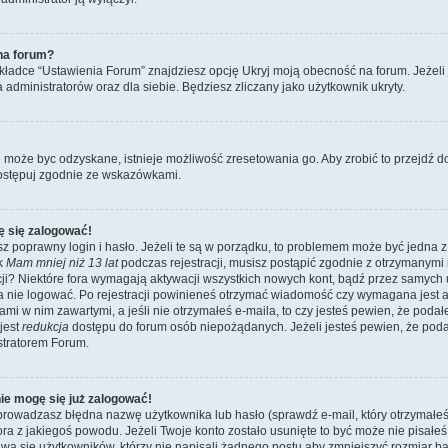
na forum?
ładce “Ustawienia Forum” znajdziesz opcję Ukryj moją obecność na forum. Jeżeli
a administratorów oraz dla siebie. Będziesz zliczany jako użytkownik ukryty.
e może byc odzyskane, istnieje możliwość zresetowania go. Aby zrobić to przejdź do 
ostępuj zgodnie ze wskazówkami.
ę się zalogować!
z poprawny login i hasło. Jeżeli te są w porządku, to problemem może być jedna z
ik
Mam mniej niż 13 lat
podczas rejestracji, musisz postąpić zgodnie z otrzymanymi ins
i? Niektóre fora wymagają aktywacji wszystkich nowych kont, bądź przez samych
a nie logować. Po rejestracji powinieneś otrzymać wiadomość czy wymagana jest a
jami w nim zawartymi, a jeśli nie otrzymałeś e-maila, to czy jesteś pewien, że po
jest
redukcja
dostępu do forum osób niepożądanych. Jeżeli jesteś pewien, że pod
stratorem Forum.
nie mogę się już zalogować!
wadzasz błędna nazwę użytkownika lub hasło (sprawdź e-mail, który otrzymałeś p
tora z jakiegoś powodu. Jeżeli Twoje konto zostało usunięte to być może nie pisał
wa się użytkowników, którzy nie napisali żadnego postu aby zmniejszyć rozmiar 