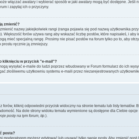
może włączać awatary i wybierać sposób w jaki awatary mogą być dostępne. Jeśli
orum i zapytaj ich o przyczyny.
ją zmienić?
mienić nazwy jakiejkolwiek rangi (ranga pojawia się pod nazwą użytkownika przy
u). Większość forów używa rang aby wskazać liczbę postów, które napisałeś, i aby 
ogą mieć specjalną rangę. Prosimy nie pisać postów na forum tylko po to, aby otr
 prostu ręcznie ją zmniejszy.
kliknięciu w przycisk "e-mail"?
mogą wysyłać e-maile do ludzi poprzez wbudowany w Forum formularz do ich wysyłan
egać złośliwemu użytkowniu systemu e-maili przez niezarejestrowanych użytkownik
forów, kliknij odpowiedni przycisk widoczny na stronie tematu lub listy tematów. 
adomość. Na dole strony widoku tematu wymienione są dostępne dla Ciebie opcje 
je posty na tym forum, itp.
).
ć posta?
 ani moderatorem możesz edytować lub usuwać tylko swoje posty. Aby zmienić post (