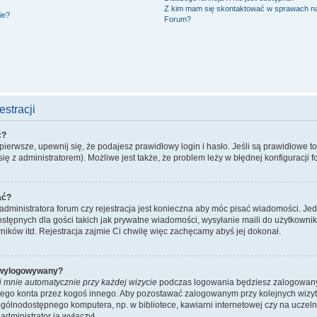
Z kim mam się skontaktować w sprawach n
ie?
Forum?
stracji
ć?
ierwsze, upewnij się, że podajesz prawidłowy login i hasło. Jeśli są prawidłowe t
ię z administratorem). Możliwe jest także, że problem leży w błędnej konfiguracji f
ać?
administratora forum czy rejestracja jest konieczna aby móc pisać wiadomości. Jed
stępnych dla gości takich jak prywatne wiadomości, wysyłanie maili do użytkowni
ników itd. Rejestracja zajmie Ci chwilę więc zachęcamy abyś jej dokonał.
 wylogowywany?
j mnie automatycznie przy każdej wizycie
podczas logowania będziesz zalogowany n
ojego konta przez kogoś innego. Aby pozostawać zalogowanym przy kolejnych wizy
ogólnodostępnego komputera, np. w bibliotece, kawiarni internetowej czy na uczelni. 
dministrator ją wyłączył.