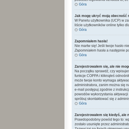
Góra
Jak mogę ukryć moją obecność 
W Panelu użytkownika (UCP) w zak
liście użytkowników online tylko dl
Góra
Zapomniałem hasła!
Nie martw się! Jeśli twoje hasło ni
Zapomniałem hasła
a następnie p
Góra
Zarejestrowałem się, ale nie mog
Na początku sprawdź, czy wpisujes
funkcje COPPA i kliknąłeś odnośn
może twoje konto wymaga aktywacj
administratora, zanim można się n
e-mail postępuj zgodnie z instrukc
powodów wykorzystania aktywacji 
spróbuj skontaktować się z admini
Góra
Zarejestrowałem się kiedyś, ale 
Prawdopodobny powód tego to: wpro
zostało usunięte przez administra
Zazwyczaj na forach okresowo usu