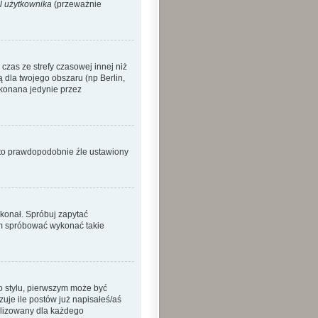
l użytkownika
(przeważnie
zas ze strefy czasowej innej niż
ą dla twojego obszaru (np Berlin,
okonana jedynie przez
o to prawdopodobnie źle ustawiony
ykonał. Spróbuj zapytać
sam spróbować wykonać takie
o stylu, pierwszym może być
je ile postów już napisałeś/aś
nalizowany dla każdego