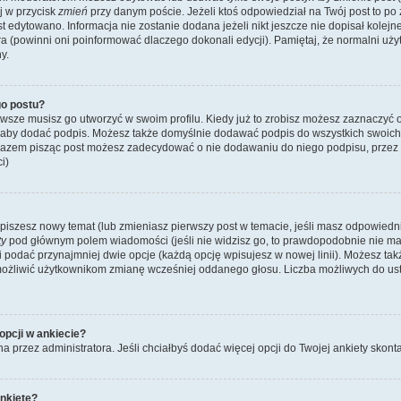
ij w przycisk
zmień
przy danym poście. Jeżeli ktoś odpowiedział na Twój post to po
st edytowano. Informacja nie zostanie dodana jeżeli nikt jeszcze nie dopisał kolej
ra (powinni oni poinformować dlaczego dokonali edycji). Pamiętaj, że normalni u
y.
o postu?
wsze musisz go utworzyć w swoim profilu. Kiedy już to zrobisz możesz zaznaczyć 
 aby dodać podpis. Możesz także domyślnie dodawać podpis do wszystkich swoic
 razem pisząc post możesz zadecydować o nie dodawaniu do niego podpisu, przez
i)
dy piszesz nowy temat (lub zmieniasz pierwszy post w temacie, jeśli masz odpowied
ty
pod głównym polem wiadomości (jeśli nie widzisz go, to prawdopodobnie nie m
y i podać przynajmniej dwie opcje (każdą opcję wpisujesz w nowej linii). Możesz ta
umożliwić użytkownikom zmianę wcześniej oddanego głosu. Liczba możliwych do usta
opcji w ankiecie?
na przez administratora. Jeśli chciałbyś dodać więcej opcji do Twojej ankiety skont
nkietę?