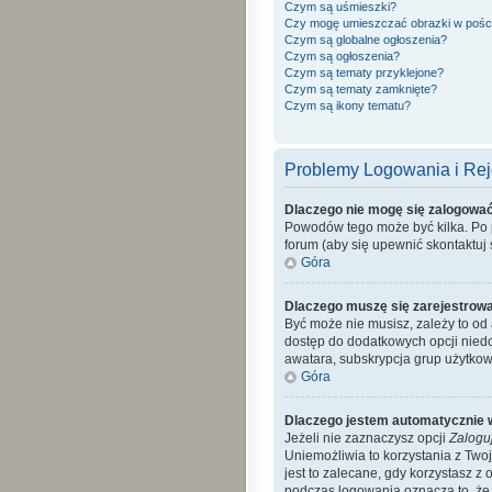
Czym są uśmieszki?
Czy mogę umieszczać obrazki w pośc
Czym są globalne ogłoszenia?
Czym są ogłoszenia?
Czym są tematy przyklejone?
Czym są tematy zamknięte?
Czym są ikony tematu?
Problemy Logowania i Reje
Dlaczego nie mogę się zalogowa
Powodów tego może być kilka. Po p
forum (aby się upewnić skontaktuj s
Góra
Dlaczego muszę się zarejestrow
Być może nie musisz, zależy to od 
dostęp do dodatkowych opcji niedo
awatara, subskrypcja grup użytkow
Góra
Dlaczego jestem automatycznie
Jeżeli nie zaznaczysz opcji
Zalogu
Uniemożliwia to korzystania z Tw
jest to zalecane, gdy korzystasz z 
podczas logowania oznacza to, że a