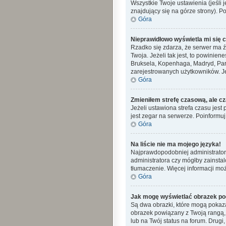
Wszystkie Twoje ustawienia (jeśli j
znajdujący się na górze strony). P
Góra
Nieprawidłowo wyświetla mi się cz
Rzadko się zdarza, że serwer ma ź
Twoja. Jeżeli tak jest, to powinie
Bruksela, Kopenhaga, Madryd, Pary
zarejestrowanych użytkowników. Jeś
Góra
Zmieniłem strefę czasową, ale cz
Jeżeli ustawiona strefa czasu jes
jest zegar na serwerze. Poinformuj
Góra
Na liście nie ma mojego języka!
Najprawdopodobniej administrator 
administratora czy mógłby zainstal
tłumaczenie. Więcej informacji moż
Góra
Jak mogę wyświetlać obrazek po
Są dwa obrazki, które mogą pokaza
obrazek powiązany z Twoją rangą,
lub na Twój status na forum. Drugi