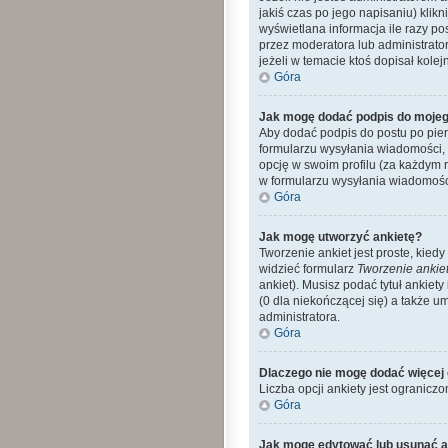
jakiś czas po jego napisaniu) klikn
wyświetlana informacja ile razy po
przez moderatora lub administrato
jeżeli w temacie ktoś dopisał kolejn
Góra
Jak mogę dodać podpis do mojeg
Aby dodać podpis do postu po pier
formularzu wysyłania wiadomości,
opcję w swoim profilu (za każdym
w formularzu wysyłania wiadomośc
Góra
Jak mogę utworzyć ankietę?
Tworzenie ankiet jest proste, kie
widzieć formularz
Tworzenie ankie
ankiet). Musisz podać tytuł ankiet
(0 dla niekończącej się) a także 
administratora.
Góra
Dlaczego nie mogę dodać więcej 
Liczba opcji ankiety jest ograniczo
Góra
Jak mogę edytować lub usunąć a