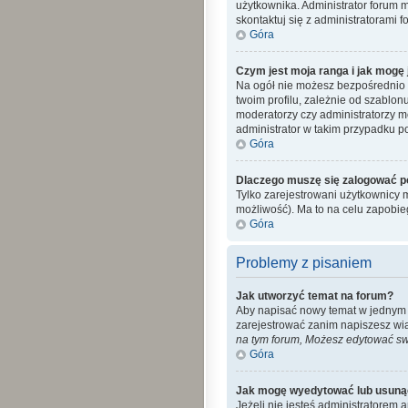
użytkownika. Administrator forum 
skontaktuj się z administratorami f
Góra
Czym jest moja ranga i jak mogę 
Na ogół nie możesz bezpośrednio z
twoim profilu, zależnie od szablon
moderatorzy czy administratorzy m
administrator w takim przypadku po
Góra
Dlaczego muszę się zalogować po 
Tylko zarejestrowani użytkownicy 
możliwość). Ma to na celu zapobi
Góra
Problemy z pisaniem
Jak utworzyć temat na forum?
Aby napisać nowy temat w jednym z 
zarejestrować zanim napiszesz wi
na tym forum, Możesz edytować swo
Góra
Jak mogę wyedytować lub usuną
Jeżeli nie jesteś administratorem