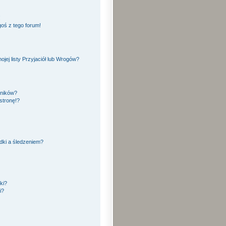
!
oś z tego forum!
ej listy Przyjaciół lub Wrogów?
yników?
stronę!?
dki a śledzeniem?
ki?
i?