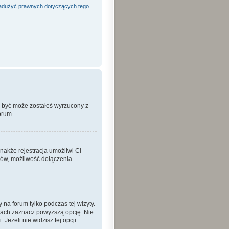
adużyć prawnych dotyczących tego
o być może zostałeś wyrzucony z
orum.
nakże rejestracja umożliwi Ci
ków, możliwość dołączenia
a forum tylko podczas tej wizyty.
tach zaznacz powyższą opcję. Nie
Jeżeli nie widzisz tej opcji