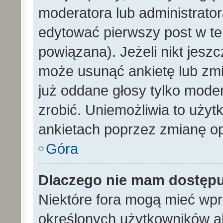
moderatora lub administrato
edytować pierwszy post w te
powiązana). Jeżeli nikt jesz
może usunąć ankietę lub zmien
już oddane głosy tylko moder
zrobić. Uniemożliwia to uży
ankietach poprzez zmianę opc
Góra
Dlaczego nie mam dostęp
Niektóre fora mogą mieć wp
określonych użytkowników al