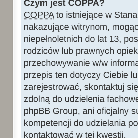
Czym jest COPPA?
COPPA
to istniejące w Stan
nakazujące witrynom, mog
niepełnoletnich do lat 13, p
rodziców lub prawnych opie
przechowywanie w/w informacj
przepis ten dotyczy Ciebie lu
zarejestrować, skontaktuj si
zdolną do udzielenia fachowe
phpBB Group, ani oficjalny 
kompetencji do udzielania po
kontaktować w tej kwestii.