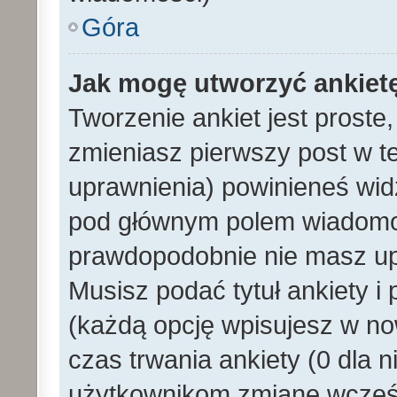
Góra
Jak mogę utworzyć ankiet
Tworzenie ankiet jest proste
zmieniasz pierwszy post w t
uprawnienia) powinieneś wid
pod głównym polem wiadomości
prawdopodobnie nie masz upr
Musisz podać tytuł ankiety i
(każdą opcję wpisujesz w no
czas trwania ankiety (0 dla 
użytkownikom zmianę wcześn