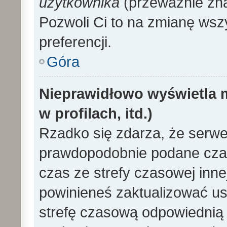
użytkownika
(przeważnie znaj
Pozwoli Ci to na zmianę wszy
preferencji.
Góra
Nieprawidłowo wyświetla m
w profilach, itd.)
Rzadko się zdarza, że serwe
prawdopodobnie podane czas
czas ze strefy czasowej innej 
powinieneś zaktualizować ust
strefę czasową odpowiednią d