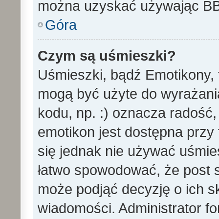
można uzyskać używając B
Góra
Czym są uśmieszki?
Uśmieszki, bądź Emotikony, t
mogą być użyte do wyrażania
kodu, np. :) oznacza radość,
emotikon jest dostępna przy 
się jednak nie używać uśmi
łatwo spowodować, że post st
może podjąć decyzję o ich s
wiadomości. Administrator f