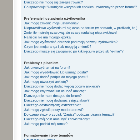
Dlaczego nie mogę się zarejestrować?
Co spowoduje "Usunięcie wszystkich cookies utworzonych przez forum"?
Preferencje i ustawienia użytkownika
Jak mogę zmienić moje ustawienia?
Nieprawidłowo wyświetla mi się czas na forum (w postach, w profilach, itd.)
Zmieniłem strefę czasową, ale czasy nadal są nieprawidłowe!
Na liście nie ma mojego języka!
Jak mogę wyświetlać obrazek pod moją nazwą użytkownika?
Czym jest moja ranga i jak mogę ją zmienić?
Dlaczego muszę się zalogować po kliknięciu w przycisk "e-mail"?
Problemy z pisaniem
Jak utworzyć temat na forum?
Jak mogę wyedytować lub usunąć posta?
Jak mogę dodać podpis do mojego postu?
Jak mogę utworzyć ankietę?
Dlaczego nie mogę dodać więcej opcji w ankiecie?
Jak mogę edytować lub usunąć ankietę?
Dlaczego nie mam dostępu do forum?
Dlaczego nie mogę dodawać załączników?
Dlaczego dostałam(em) ostrzeżenie?
Jak mogę zgłosić posty moderatorowi?
Do czego służy przycisk "Zapisz" podczas pisania tematu?
Dlaczego mój post musi być zatwierdzony?
Jak mogę podbić mój temat?
Formatowanie i typy tematów