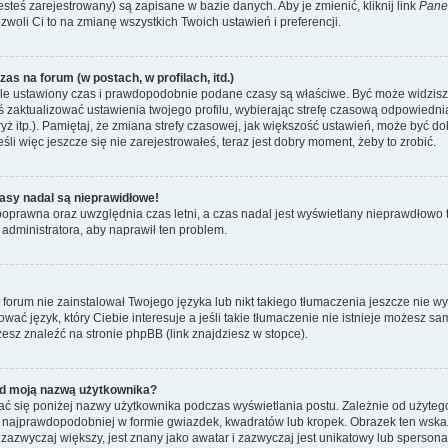
esteś zarejestrowany) są zapisane w bazie danych. Aby je zmienić, kliknij link
Pane
ozwoli Ci to na zmianę wszystkich Twoich ustawień i preferencji.
as na forum (w postach, w profilach, itd.)
le ustawiony czas i prawdopodobnie podane czasy są właściwe. Być może widzisz c
neś zaktualizować ustawienia twojego profilu, wybierając strefę czasową odpowiedni
ż itp.). Pamiętaj, że zmiana strefy czasowej, jak większość ustawień, może być d
li więc jeszcze się nie zarejestrowałeś, teraz jest dobry moment, żeby to zrobić.
asy nadal są nieprawidłowe!
t poprawna oraz uwzględnia czas letni, a czas nadal jest wyświetlany nieprawdłow
 administratora, aby naprawił ten problem.
forum nie zainstalował Twojego języka lub nikt takiego tłumaczenia jeszcze nie w
ować język, który Ciebie interesuje a jeśli takie tłumaczenie nie istnieje możesz 
esz znaleźć na stronie phpBB (link znajdziesz w stopce).
d moją nazwą użytkownika?
ć się poniżej nazwy użytkownika podczas wyświetlania postu. Zależnie od użyteg
 najprawdopodobniej w formie gwiazdek, kwadratów lub kropek. Obrazek ten wskazu
, zazwyczaj większy, jest znany jako awatar i zazwyczaj jest unikatowy lub sperso