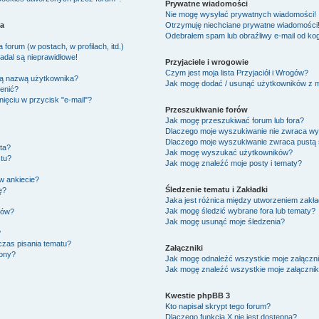
Prywatne wiadomości
Nie mogę wysyłać prywatnych wiadomości!
ka
Otrzymuję niechciane prywatne wiadomości
Odebrałem spam lub obraźliwy e-mail od kog
forum (w postach, w profilach, itd.)
adal są nieprawidłowe!
Przyjaciele i wrogowie
Czym jest moja lista Przyjaciół i Wrogów?
ją nazwą użytkownika?
Jak mogę dodać / usunąć użytkowników z moj
ienić?
ięciu w przycisk "e-mail"?
Przeszukiwanie forów
Jak mogę przeszukiwać forum lub fora?
Dlaczego moje wyszukiwanie nie zwraca w
Dlaczego moje wyszukiwanie zwraca pustą 
ta?
Jak mogę wyszukać użytkowników?
tu?
Jak mogę znaleźć moje posty i tematy?
w ankiecie?
Śledzenie tematu i Zakładki
ę?
Jaka jest różnica między utworzeniem zakła
Jak mogę śledzić wybrane fora lub tematy?
ków?
Jak mogę usunąć moje śledzenia?
?
czas pisania tematu?
Załączniki
zony?
Jak mogę odnaleźć wszystkie moje załączni
Jak mogę znaleźć wszystkie moje załącznik
Kwestie phpBB 3
Kto napisał skrypt tego forum?
Dlaczego funkcja X nie jest dostępna?