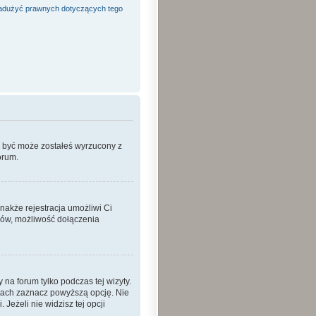
adużyć prawnych dotyczących tego
o być może zostałeś wyrzucony z
orum.
nakże rejestracja umożliwi Ci
ków, możliwość dołączenia
a forum tylko podczas tej wizyty.
tach zaznacz powyższą opcję. Nie
Jeżeli nie widzisz tej opcji