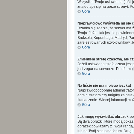
Wszystkie Twoje ustawienia (jeśli j
znajdujący się na górze strony). P
Góra
Nieprawidłowo wyświetla mi się cz
Rzadko się zdarza, że serwer ma ź
Twoja. Jeżeli tak jest, to powinie
Bruksela, Kopenhaga, Madryd, Pary
zarejestrowanych użytkowników. Jeś
Góra
Zmieniłem strefę czasową, ale cz
Jeżeli ustawiona strefa czasu jes
jest zegar na serwerze. Poinformuj
Góra
Na liście nie ma mojego języka!
Najprawdopodobniej administrator 
administratora czy mógłby zainstal
tłumaczenie. Więcej informacji moż
Góra
Jak mogę wyświetlać obrazek po
Są dwa obrazki, które mogą pokaza
obrazek powiązany z Twoją rangą,
lub na Twój status na forum. Drugi