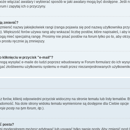
może włączać awatary i wybierać sposób w jaki awatary mogą być dostępne. Jeśli
orum i zapytaj ich o przyczyny.
ją zmienić?
mienić nazwy jakiejkolwiek rangi (ranga pojawia się pod nazwą użytkownika przy
u). Większość forów używa rang aby wskazać liczbę postów, które napisałeś, i aby 
ogą mieć specjalną rangę. Prosimy nie pisać postów na forum tylko po to, aby otr
 prostu ręcznie ją zmniejszy.
kliknięciu w przycisk "e-mail"?
mogą wysyłać e-maile do ludzi poprzez wbudowany w Forum formularz do ich wysyłan
egać złośliwemu użytkowniu systemu e-maili przez niezarejestrowanych użytkownik
forów, kliknij odpowiedni przycisk widoczny na stronie tematu lub listy tematów. 
adomość. Na dole strony widoku tematu wymienione są dostępne dla Ciebie opcje 
je posty na tym forum, itp.
).
ć posta?
 ani moderatorem możesz edytować lub usuwać tylko swoje posty. Aby zmienić post (