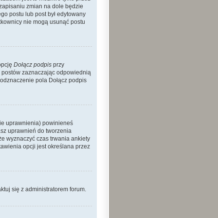
 zapisaniu zmian na dole będzie
nego postu lub post był edytowany
żytkownicy nie mogą usunąć postu
opcję
Dołącz podpis
przy
h postów zaznaczając odpowiednią
 odznaczenie pola Dołącz podpis
nie uprawnienia) powinieneś
asz uprawnień do tworzenia
kże wyznaczyć czas trwania ankiety
wienia opcji jest określana przez
aktuj się z administratorem forum.