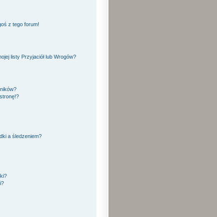
!
oś z tego forum!
ej listy Przyjaciół lub Wrogów?
yników?
stronę!?
dki a śledzeniem?
ki?
i?