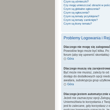
Czym są uśmieszki?
Czy mogę umieszczać obrazki w pośc
Czym są globalne ogłoszenia?
Czym są ogłoszenia?
Czym są tematy przyklejone?
Czym są tematy zamknięte?
Czym są ikony tematu?
Problemy Logowania i Reje
Dlaczego nie mogę się zalogowa
Powodów tego może być kilka. Po p
forum (aby się upewnić skontaktuj s
Góra
Dlaczego muszę się zarejestrow
Być może nie musisz, zależy to od 
dostęp do dodatkowych opcji niedo
awatara, subskrypcja grup użytkow
Góra
Dlaczego jestem automatycznie
Jeżeli nie zaznaczysz opcji
Zalogu
Uniemożliwia to korzystania z Tw
jest to zalecane, gdy korzystasz z 
podczas logowania oznacza to, że a