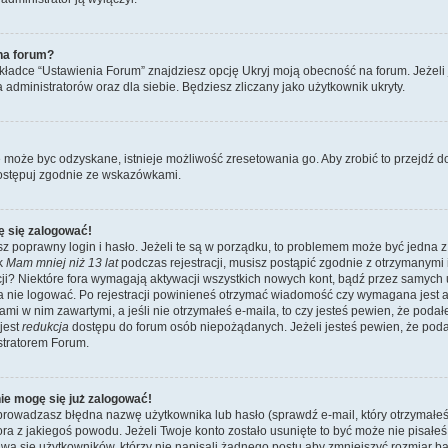
na forum?
ładce “Ustawienia Forum” znajdziesz opcję Ukryj moją obecność na forum. Jeżeli
a administratorów oraz dla siebie. Będziesz zliczany jako użytkownik ukryty.
e może byc odzyskane, istnieje możliwość zresetowania go. Aby zrobić to przejdź do 
ostępuj zgodnie ze wskazówkami.
ę się zalogować!
z poprawny login i hasło. Jeżeli te są w porządku, to problemem może być jedna z
ik
Mam mniej niż 13 lat
podczas rejestracji, musisz postąpić zgodnie z otrzymanymi ins
i? Niektóre fora wymagają aktywacji wszystkich nowych kont, bądź przez samych
a nie logować. Po rejestracji powinieneś otrzymać wiadomość czy wymagana jest a
jami w nim zawartymi, a jeśli nie otrzymałeś e-maila, to czy jesteś pewien, że po
jest
redukcja
dostępu do forum osób niepożądanych. Jeżeli jesteś pewien, że pod
stratorem Forum.
nie mogę się już zalogować!
wadzasz błędna nazwę użytkownika lub hasło (sprawdź e-mail, który otrzymałeś p
tora z jakiegoś powodu. Jeżeli Twoje konto zostało usunięte to być może nie pisał
wa się użytkowników, którzy nie napisali żadnego postu aby zmniejszyć rozmiar 