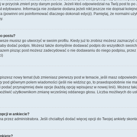
ij w przycisk
zmień
przy danym poście. Jeżeli ktoś odpowiedział na Twój post to po
st edytowano. Informacja nie zostanie dodana jeżeli nikt jeszcze nie dopisał kolej
ra (powinni oni poinformować dlaczego dokonali edycji). Pamiętaj, że normalni u
y.
o postu?
wsze musisz go utworzyć w swoim profilu. Kiedy już to zrobisz możesz zaznaczyć 
 aby dodać podpis. Możesz także domyślnie dodawać podpis do wszystkich swoic
 razem pisząc post możesz zadecydować o nie dodawaniu do niego podpisu, przez
i)
dy piszesz nowy temat (lub zmieniasz pierwszy post w temacie, jeśli masz odpowied
ty
pod głównym polem wiadomości (jeśli nie widzisz go, to prawdopodobnie nie m
y i podać przynajmniej dwie opcje (każdą opcję wpisujesz w nowej linii). Możesz ta
umożliwić użytkownikom zmianę wcześniej oddanego głosu. Liczba możliwych do usta
opcji w ankiecie?
na przez administratora. Jeśli chciałbyś dodać więcej opcji do Twojej ankiety skont
nkietę?