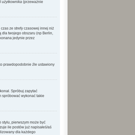
l użytkownika
(przeważnie
zas ze strefy czasowej innej niż
ą dla twojego obszaru (np Berlin,
okonana jedynie przez
o to prawdopodobnie źle ustawiony
ykonał. Spróbuj zapytać
sam spróbować wykonać takie
o stylu, pierwszym może być
je ile postów już napisałeś/aś
nalizowany dla każdego