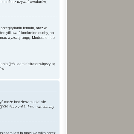
 nie możesz używać awatarów,
 przeglądaniu tematu, oraz w
identyfikować konkretne osoby, np.
zymać wyższą rangę. Moderator lub
ia (jeśli administrator włączył tą
ów.
Być może będziesz musiał się
((
YMożesz zakładać nowe tematy
czasem jest to możliwe tylko przez