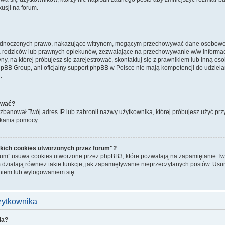
kusji na forum.
jednoczonych prawo, nakazujące witrynom, mogącym przechowywać dane osobowe n
rodziców lub prawnych opiekunów, zezwalające na przechowywanie w/w informacji.
ryny, na której próbujesz się zarejestrować, skontaktuj się z prawnikiem lub inną o
hpBB Group, ani oficjalny support phpBB w Polsce nie mają kompetencji do udziela
.
ować?
banował Twój adres IP lub zabronił nazwy użytkownika, której próbujesz użyć przy r
skania pomocy.
kich cookies utworzonych przez forum"?
rum” usuwa cookies utworzone przez phpBB3, które pozwalają na zapamiętanie Two
 działają również takie funkcje, jak zapamiętywanie nieprzeczytanych postów. Us
iem lub wylogowaniem się.
użytkownika
ia?