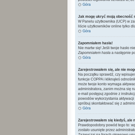
Góra
Jak mogę ukryć moją obecność 
W Panelu użytkownika (UCP) w zak
liście użytkowników online tylko dl
Góra
Zapomniałem hasła!
Nie martw się! Jeśli twoje hasło ni
Zapomniałem hasła
a następnie p
Góra
Zarejestrowałem się, ale nie mog
Na początku sprawdź, czy wpisujes
funkcje COPPA i kliknąłeś odnośn
może twoje konto wymaga aktywacj
administratora, zanim można się n
e-mail postępuj zgodnie z instrukc
powodów wykorzystania aktywacji 
spróbuj skontaktować się z admini
Góra
Zarejestrowałem się kiedyś, ale 
Prawdopodobny powód tego to: wpro
zostało usunięte przez administra
Zazwyczaj na forach okresowo usu