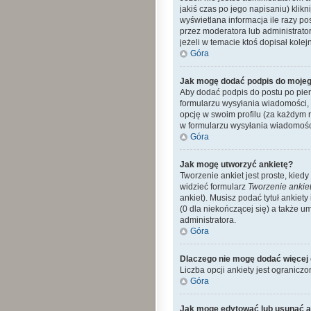
jakiś czas po jego napisaniu) klikn
wyświetlana informacja ile razy po
przez moderatora lub administrato
jeżeli w temacie ktoś dopisał kolejn
Góra
Jak mogę dodać podpis do mojeg
Aby dodać podpis do postu po pier
formularzu wysyłania wiadomości,
opcję w swoim profilu (za każdym
w formularzu wysyłania wiadomośc
Góra
Jak mogę utworzyć ankietę?
Tworzenie ankiet jest proste, kie
widzieć formularz
Tworzenie ankie
ankiet). Musisz podać tytuł ankiet
(0 dla niekończącej się) a także 
administratora.
Góra
Dlaczego nie mogę dodać więcej 
Liczba opcji ankiety jest ograniczo
Góra
Jak mogę edytować lub usunąć a