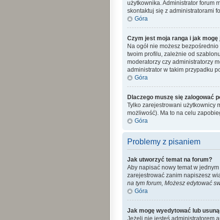
użytkownika. Administrator forum 
skontaktuj się z administratorami f
Góra
Czym jest moja ranga i jak mogę 
Na ogół nie możesz bezpośrednio z
twoim profilu, zależnie od szablon
moderatorzy czy administratorzy m
administrator w takim przypadku po
Góra
Dlaczego muszę się zalogować po 
Tylko zarejestrowani użytkownicy 
możliwość). Ma to na celu zapobi
Góra
Problemy z pisaniem
Jak utworzyć temat na forum?
Aby napisać nowy temat w jednym z 
zarejestrować zanim napiszesz wi
na tym forum, Możesz edytować swo
Góra
Jak mogę wyedytować lub usuną
Jeżeli nie jesteś administratorem