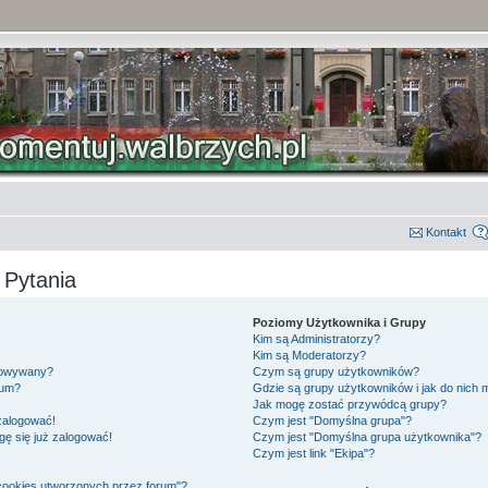
Kontakt
 Pytania
Poziomy Użytkownika i Grupy
Kim są Administratorzy?
Kim są Moderatorzy?
gowywany?
Czym są grupy użytkowników?
rum?
Gdzie są grupy użytkowników i jak do nich
Jak mogę zostać przywódcą grupy?
 zalogować!
Czym jest "Domyślna grupa"?
gę się już zalogować!
Czym jest "Domyślna grupa użytkownika"?
Czym jest link "Ekipa"?
cookies utworzonych przez forum"?