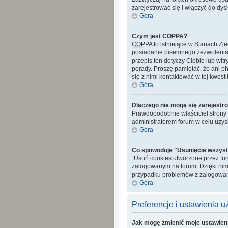
zarejestrować się i włączyć do dys
Góra
Czym jest COPPA?
COPPA
to istniejące w Stanach Z
posiadanie pisemnego zezwolenia 
przepis ten dotyczy Ciebie lub wit
porady. Proszę pamiętać, że ani p
się z nimi kontaktować w tej kwestii
Góra
Dlaczego nie mogę się zarejestr
Prawdopodobnie właściciel strony z
administratorem forum w celu uzy
Góra
Co spowoduje "Usunięcie wszyst
“Usuń cookies utworzone przez fo
zalogowanym na forum. Dzięki nim
przypadku problemów z zalogowan
Góra
Preferencje i ustawienia 
Jak mogę zmienić moje ustawien