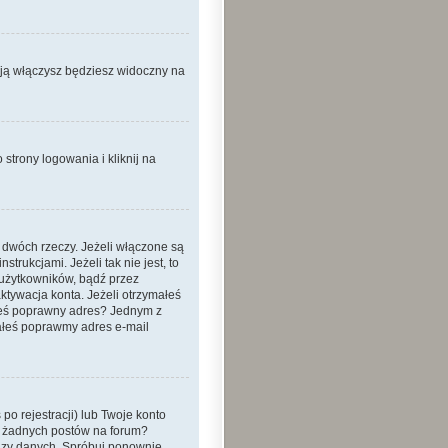
 ją włączysz będziesz widoczny na
strony logowania i kliknij na
 dwóch rzeczy. Jeżeli włączone są
trukcjami. Jeżeli tak nie jest, to
 użytkowników, bądź przez
ktywacja konta. Jeżeli otrzymałeś
dałeś poprawny adres? Jednym z
ałeś poprawmy adres e-mail
o rejestracji) lub Twoje konto
eś żadnych postów na forum?
bazy danych. Spróbuj ponownie