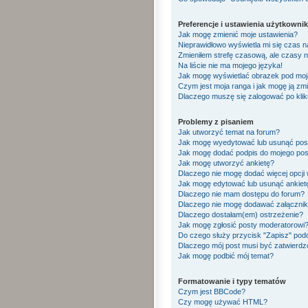
Preferencje i ustawienia użytkowni
Jak mogę zmienić moje ustawienia?
Nieprawidłowo wyświetla mi się czas na 
Zmieniłem strefę czasową, ale czasy n
Na liście nie ma mojego języka!
Jak mogę wyświetlać obrazek pod mo
Czym jest moja ranga i jak mogę ją zm
Dlaczego muszę się zalogować po klikn
Problemy z pisaniem
Jak utworzyć temat na forum?
Jak mogę wyedytować lub usunąć pos
Jak mogę dodać podpis do mojego pos
Jak mogę utworzyć ankietę?
Dlaczego nie mogę dodać więcej opcji 
Jak mogę edytować lub usunąć ankiet
Dlaczego nie mam dostępu do forum?
Dlaczego nie mogę dodawać załączni
Dlaczego dostałam(em) ostrzeżenie?
Jak mogę zgłosić posty moderatorowi
Do czego służy przycisk "Zapisz" pod
Dlaczego mój post musi być zatwierd
Jak mogę podbić mój temat?
Formatowanie i typy tematów
Czym jest BBCode?
Czy mogę używać HTML?