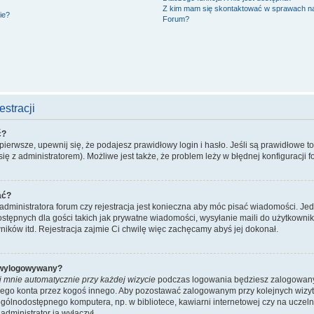
Z kim mam się skontaktować w sprawach n
ie?
Forum?
stracji
ć?
ierwsze, upewnij się, że podajesz prawidłowy login i hasło. Jeśli są prawidłowe t
ię z administratorem). Możliwe jest także, że problem leży w błędnej konfiguracji f
ać?
administratora forum czy rejestracja jest konieczna aby móc pisać wiadomości. Jed
stępnych dla gości takich jak prywatne wiadomości, wysyłanie maili do użytkowni
ników itd. Rejestracja zajmie Ci chwilę więc zachęcamy abyś jej dokonał.
 wylogowywany?
j mnie automatycznie przy każdej wizycie
podczas logowania będziesz zalogowany n
ojego konta przez kogoś innego. Aby pozostawać zalogowanym przy kolejnych wizy
ogólnodostępnego komputera, np. w bibliotece, kawiarni internetowej czy na uczelni. 
dministrator ją wyłączył.