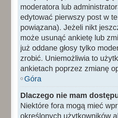
moderatora lub administrato
edytować pierwszy post w te
powiązana). Jeżeli nikt jesz
może usunąć ankietę lub zmien
już oddane głosy tylko moder
zrobić. Uniemożliwia to uży
ankietach poprzez zmianę opc
Góra
Dlaczego nie mam dostęp
Niektóre fora mogą mieć wp
określonych użytkowników al