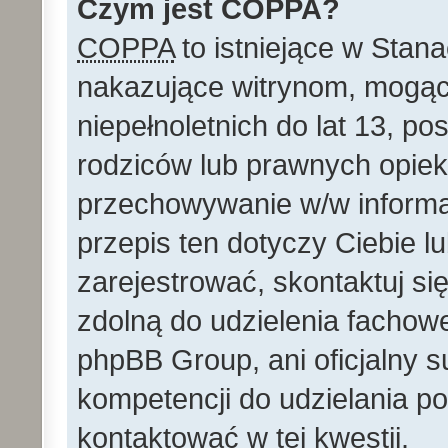
Czym jest COPPA?
COPPA
to istniejące w Stan
nakazujące witrynom, mog
niepełnoletnich do lat 13, p
rodziców lub prawnych opie
przechowywanie w/w informacj
przepis ten dotyczy Ciebie lu
zarejestrować, skontaktuj si
zdolną do udzielenia fachowe
phpBB Group, ani oficjalny 
kompetencji do udzielania po
kontaktować w tej kwestii.