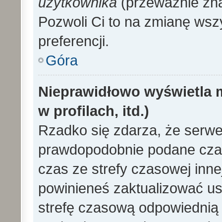
użytkownika
(przeważnie znaj
Pozwoli Ci to na zmianę wszy
preferencji.
Góra
Nieprawidłowo wyświetla m
w profilach, itd.)
Rzadko się zdarza, że serwe
prawdopodobnie podane czas
czas ze strefy czasowej innej 
powinieneś zaktualizować ust
strefę czasową odpowiednią d