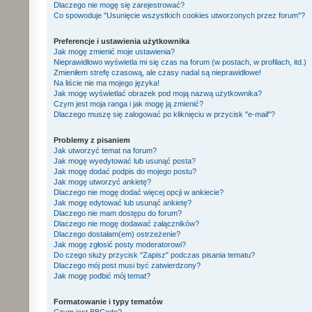
Dlaczego nie mogę się zarejestrować?
Co spowoduje "Usunięcie wszystkich cookies utworzonych przez forum"?
Preferencje i ustawienia użytkownika
Jak mogę zmienić moje ustawienia?
Nieprawidłowo wyświetla mi się czas na forum (w postach, w profilach, itd.)
Zmieniłem strefę czasową, ale czasy nadal są nieprawidłowe!
Na liście nie ma mojego języka!
Jak mogę wyświetlać obrazek pod moją nazwą użytkownika?
Czym jest moja ranga i jak mogę ją zmienić?
Dlaczego muszę się zalogować po kliknięciu w przycisk "e-mail"?
Problemy z pisaniem
Jak utworzyć temat na forum?
Jak mogę wyedytować lub usunąć posta?
Jak mogę dodać podpis do mojego postu?
Jak mogę utworzyć ankietę?
Dlaczego nie mogę dodać więcej opcji w ankiecie?
Jak mogę edytować lub usunąć ankietę?
Dlaczego nie mam dostępu do forum?
Dlaczego nie mogę dodawać załączników?
Dlaczego dostałam(em) ostrzeżenie?
Jak mogę zgłosić posty moderatorowi?
Do czego służy przycisk "Zapisz" podczas pisania tematu?
Dlaczego mój post musi być zatwierdzony?
Jak mogę podbić mój temat?
Formatowanie i typy tematów