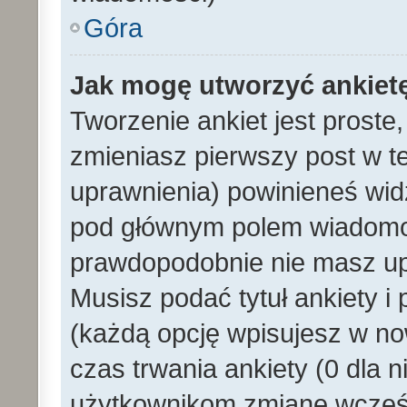
Góra
Jak mogę utworzyć ankiet
Tworzenie ankiet jest proste
zmieniasz pierwszy post w t
uprawnienia) powinieneś wid
pod głównym polem wiadomości
prawdopodobnie nie masz upr
Musisz podać tytuł ankiety i
(każdą opcję wpisujesz w no
czas trwania ankiety (0 dla 
użytkownikom zmianę wcześn