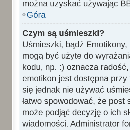
można uzyskać używając B
Góra
Czym są uśmieszki?
Uśmieszki, bądź Emotikony, t
mogą być użyte do wyrażania
kodu, np. :) oznacza radość,
emotikon jest dostępna przy 
się jednak nie używać uśmi
łatwo spowodować, że post st
może podjąć decyzję o ich s
wiadomości. Administrator f