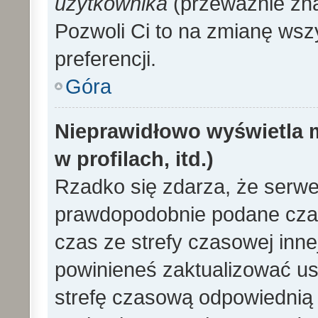
użytkownika
(przeważnie znaj
Pozwoli Ci to na zmianę wszy
preferencji.
Góra
Nieprawidłowo wyświetla m
w profilach, itd.)
Rzadko się zdarza, że serwe
prawdopodobnie podane czas
czas ze strefy czasowej innej 
powinieneś zaktualizować ust
strefę czasową odpowiednią d