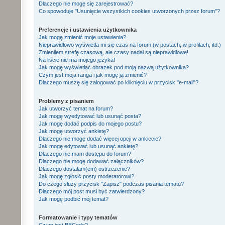
Dlaczego nie mogę się zarejestrować?
Co spowoduje "Usunięcie wszystkich cookies utworzonych przez forum"?
Preferencje i ustawienia użytkownika
Jak mogę zmienić moje ustawienia?
Nieprawidłowo wyświetla mi się czas na forum (w postach, w profilach, itd.)
Zmieniłem strefę czasową, ale czasy nadal są nieprawidłowe!
Na liście nie ma mojego języka!
Jak mogę wyświetlać obrazek pod moją nazwą użytkownika?
Czym jest moja ranga i jak mogę ją zmienić?
Dlaczego muszę się zalogować po kliknięciu w przycisk "e-mail"?
Problemy z pisaniem
Jak utworzyć temat na forum?
Jak mogę wyedytować lub usunąć posta?
Jak mogę dodać podpis do mojego postu?
Jak mogę utworzyć ankietę?
Dlaczego nie mogę dodać więcej opcji w ankiecie?
Jak mogę edytować lub usunąć ankietę?
Dlaczego nie mam dostępu do forum?
Dlaczego nie mogę dodawać załączników?
Dlaczego dostałam(em) ostrzeżenie?
Jak mogę zgłosić posty moderatorowi?
Do czego służy przycisk "Zapisz" podczas pisania tematu?
Dlaczego mój post musi być zatwierdzony?
Jak mogę podbić mój temat?
Formatowanie i typy tematów