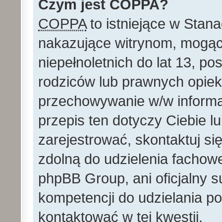
Czym jest COPPA?
COPPA
to istniejące w Stan
nakazujące witrynom, mog
niepełnoletnich do lat 13, p
rodziców lub prawnych opie
przechowywanie w/w informacj
przepis ten dotyczy Ciebie lu
zarejestrować, skontaktuj si
zdolną do udzielenia fachowe
phpBB Group, ani oficjalny 
kompetencji do udzielania po
kontaktować w tej kwestii.