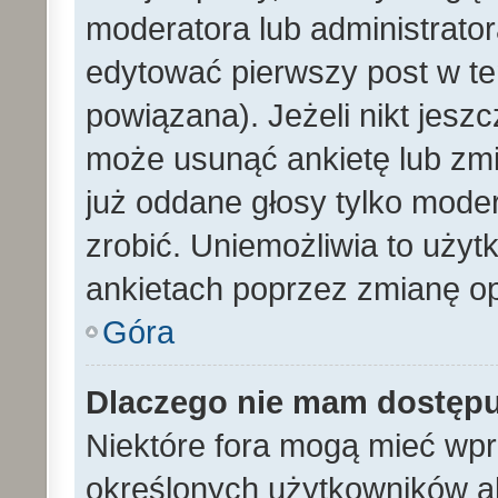
moderatora lub administrato
edytować pierwszy post w te
powiązana). Jeżeli nikt jesz
może usunąć ankietę lub zmien
już oddane głosy tylko moder
zrobić. Uniemożliwia to uży
ankietach poprzez zmianę opc
Góra
Dlaczego nie mam dostęp
Niektóre fora mogą mieć wp
określonych użytkowników al