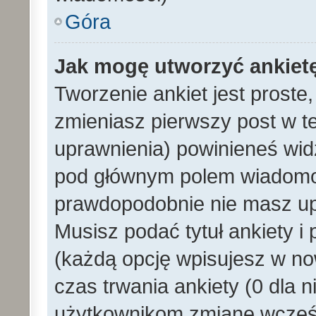
Góra
Jak mogę utworzyć ankiet
Tworzenie ankiet jest proste
zmieniasz pierwszy post w t
uprawnienia) powinieneś wid
pod głównym polem wiadomości
prawdopodobnie nie masz upr
Musisz podać tytuł ankiety i
(każdą opcję wpisujesz w no
czas trwania ankiety (0 dla 
użytkownikom zmianę wcześn