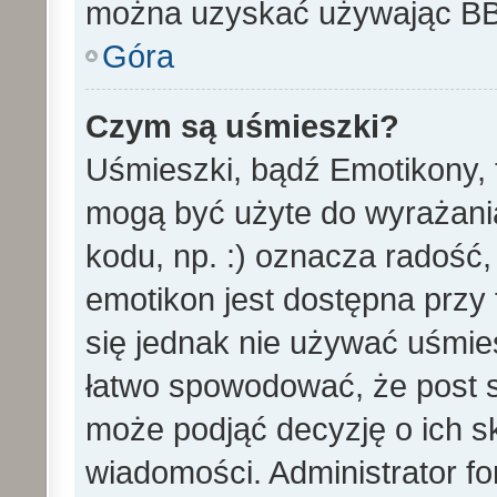
można uzyskać używając B
Góra
Czym są uśmieszki?
Uśmieszki, bądź Emotikony, t
mogą być użyte do wyrażania
kodu, np. :) oznacza radość,
emotikon jest dostępna przy 
się jednak nie używać uśmi
łatwo spowodować, że post st
może podjąć decyzję o ich s
wiadomości. Administrator f