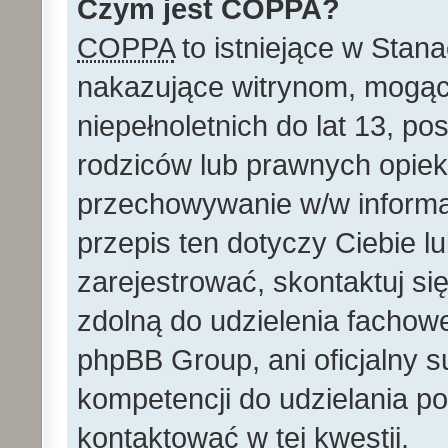
Czym jest COPPA?
COPPA
to istniejące w Stan
nakazujące witrynom, mog
niepełnoletnich do lat 13, p
rodziców lub prawnych opie
przechowywanie w/w informacj
przepis ten dotyczy Ciebie lu
zarejestrować, skontaktuj si
zdolną do udzielenia fachowe
phpBB Group, ani oficjalny 
kompetencji do udzielania po
kontaktować w tej kwestii.