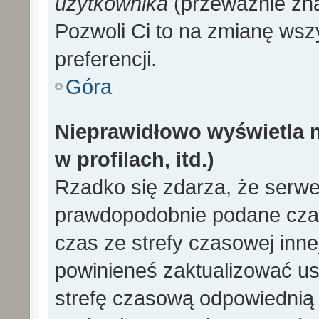
użytkownika
(przeważnie znaj
Pozwoli Ci to na zmianę wszy
preferencji.
Góra
Nieprawidłowo wyświetla m
w profilach, itd.)
Rzadko się zdarza, że serwe
prawdopodobnie podane czas
czas ze strefy czasowej innej 
powinieneś zaktualizować ust
strefę czasową odpowiednią d