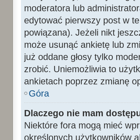
moderatora lub administrato
edytować pierwszy post w te
powiązana). Jeżeli nikt jesz
może usunąć ankietę lub zmien
już oddane głosy tylko moder
zrobić. Uniemożliwia to uży
ankietach poprzez zmianę opc
Góra
Dlaczego nie mam dostęp
Niektóre fora mogą mieć wp
określonych użytkowników al