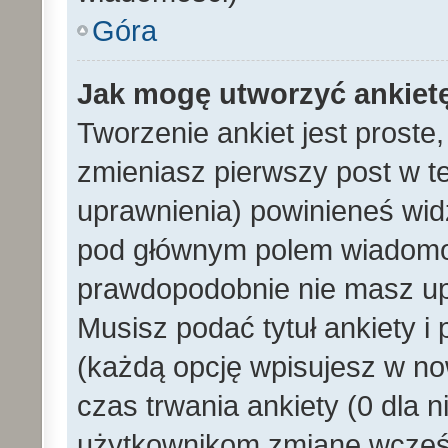
Góra
Jak mogę utworzyć ankiet
Tworzenie ankiet jest proste
zmieniasz pierwszy post w t
uprawnienia) powinieneś wid
pod głównym polem wiadomości
prawdopodobnie nie masz upr
Musisz podać tytuł ankiety i
(każdą opcję wpisujesz w no
czas trwania ankiety (0 dla 
użytkownikom zmianę wcześn