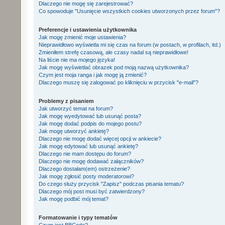
Dlaczego nie mogę się zarejestrować?
Co spowoduje "Usunięcie wszystkich cookies utworzonych przez forum"?
Preferencje i ustawienia użytkownika
Jak mogę zmienić moje ustawienia?
Nieprawidłowo wyświetla mi się czas na forum (w postach, w profilach, itd.)
Zmieniłem strefę czasową, ale czasy nadal są nieprawidłowe!
Na liście nie ma mojego języka!
Jak mogę wyświetlać obrazek pod moją nazwą użytkownika?
Czym jest moja ranga i jak mogę ją zmienić?
Dlaczego muszę się zalogować po kliknięciu w przycisk "e-mail"?
Problemy z pisaniem
Jak utworzyć temat na forum?
Jak mogę wyedytować lub usunąć posta?
Jak mogę dodać podpis do mojego postu?
Jak mogę utworzyć ankietę?
Dlaczego nie mogę dodać więcej opcji w ankiecie?
Jak mogę edytować lub usunąć ankietę?
Dlaczego nie mam dostępu do forum?
Dlaczego nie mogę dodawać załączników?
Dlaczego dostałam(em) ostrzeżenie?
Jak mogę zgłosić posty moderatorowi?
Do czego służy przycisk "Zapisz" podczas pisania tematu?
Dlaczego mój post musi być zatwierdzony?
Jak mogę podbić mój temat?
Formatowanie i typy tematów