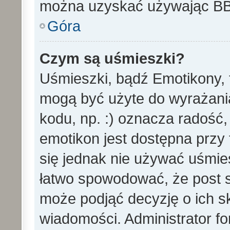
można uzyskać używając B
Góra
Czym są uśmieszki?
Uśmieszki, bądź Emotikony, t
mogą być użyte do wyrażania
kodu, np. :) oznacza radość,
emotikon jest dostępna przy 
się jednak nie używać uśmi
łatwo spowodować, że post st
może podjąć decyzję o ich s
wiadomości. Administrator f