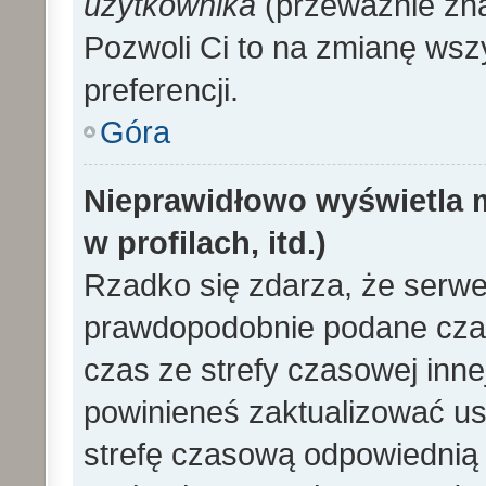
użytkownika
(przeważnie znaj
Pozwoli Ci to na zmianę wszy
preferencji.
Góra
Nieprawidłowo wyświetla m
w profilach, itd.)
Rzadko się zdarza, że serwe
prawdopodobnie podane czas
czas ze strefy czasowej innej 
powinieneś zaktualizować ust
strefę czasową odpowiednią d