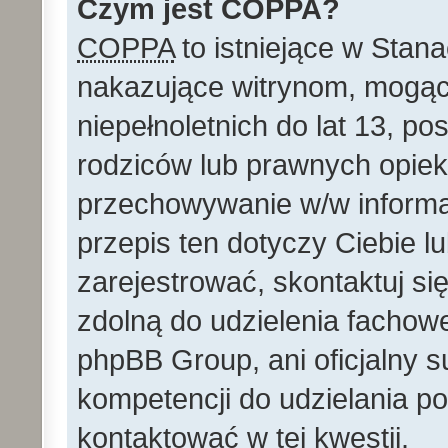
Czym jest COPPA?
COPPA
to istniejące w Stan
nakazujące witrynom, mog
niepełnoletnich do lat 13, p
rodziców lub prawnych opie
przechowywanie w/w informacj
przepis ten dotyczy Ciebie lu
zarejestrować, skontaktuj si
zdolną do udzielenia fachowe
phpBB Group, ani oficjalny 
kompetencji do udzielania po
kontaktować w tej kwestii.