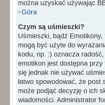
można uzyskać używając B
Góra
Czym są uśmieszki?
Uśmieszki, bądź Emotikony, t
mogą być użyte do wyrażania
kodu, np. :) oznacza radość,
emotikon jest dostępna przy 
się jednak nie używać uśmi
łatwo spowodować, że post st
może podjąć decyzję o ich s
wiadomości. Administrator f