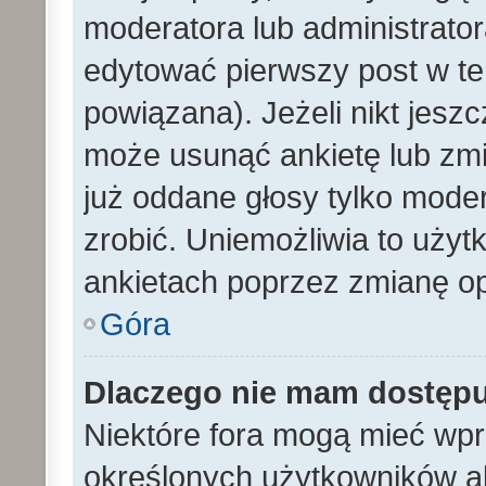
moderatora lub administrato
edytować pierwszy post w te
powiązana). Jeżeli nikt jesz
może usunąć ankietę lub zmien
już oddane głosy tylko moder
zrobić. Uniemożliwia to uży
ankietach poprzez zmianę opc
Góra
Dlaczego nie mam dostęp
Niektóre fora mogą mieć wp
określonych użytkowników al