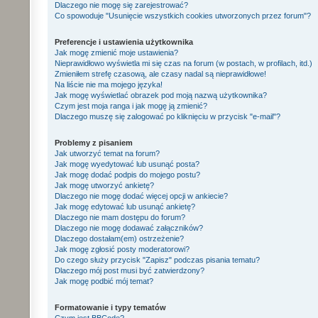
Dlaczego nie mogę się zarejestrować?
Co spowoduje "Usunięcie wszystkich cookies utworzonych przez forum"?
Preferencje i ustawienia użytkownika
Jak mogę zmienić moje ustawienia?
Nieprawidłowo wyświetla mi się czas na forum (w postach, w profilach, itd.)
Zmieniłem strefę czasową, ale czasy nadal są nieprawidłowe!
Na liście nie ma mojego języka!
Jak mogę wyświetlać obrazek pod moją nazwą użytkownika?
Czym jest moja ranga i jak mogę ją zmienić?
Dlaczego muszę się zalogować po kliknięciu w przycisk "e-mail"?
Problemy z pisaniem
Jak utworzyć temat na forum?
Jak mogę wyedytować lub usunąć posta?
Jak mogę dodać podpis do mojego postu?
Jak mogę utworzyć ankietę?
Dlaczego nie mogę dodać więcej opcji w ankiecie?
Jak mogę edytować lub usunąć ankietę?
Dlaczego nie mam dostępu do forum?
Dlaczego nie mogę dodawać załączników?
Dlaczego dostałam(em) ostrzeżenie?
Jak mogę zgłosić posty moderatorowi?
Do czego służy przycisk "Zapisz" podczas pisania tematu?
Dlaczego mój post musi być zatwierdzony?
Jak mogę podbić mój temat?
Formatowanie i typy tematów