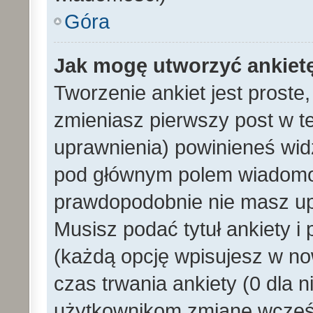
Góra
Jak mogę utworzyć ankiet
Tworzenie ankiet jest proste
zmieniasz pierwszy post w t
uprawnienia) powinieneś wid
pod głównym polem wiadomości
prawdopodobnie nie masz upr
Musisz podać tytuł ankiety i
(każdą opcję wpisujesz w no
czas trwania ankiety (0 dla 
użytkownikom zmianę wcześn