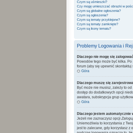
Czym są uśmieszki?
Czy mogę umieszczać obrazki w pośc
Czym są globalne ogłoszenia?
Czym są ogłoszenia?
Czym są tematy przyklejone?
Czym są tematy zamknięte?
Czym są ikony tematu?
Problemy Logowania i Reje
Dlaczego nie mogę się zalogowa
Powodów tego może być kilka. Po p
forum (aby się upewnić skontaktuj s
Góra
Dlaczego muszę się zarejestrow
Być może nie musisz, zależy to od 
dostęp do dodatkowych opcji niedo
awatara, subskrypcja grup użytkow
Góra
Dlaczego jestem automatycznie
Jeżeli nie zaznaczysz opcji
Zalogu
Uniemożliwia to korzystania z Tw
jest to zalecane, gdy korzystasz z 
podczas logowania oznacza to, że a