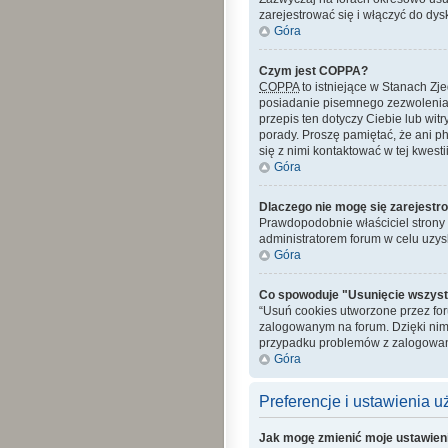
zarejestrować się i włączyć do dys
Góra
Czym jest COPPA?
COPPA
to istniejące w Stanach Z
posiadanie pisemnego zezwolenia 
przepis ten dotyczy Ciebie lub wit
porady. Proszę pamiętać, że ani p
się z nimi kontaktować w tej kwestii
Góra
Dlaczego nie mogę się zarejestr
Prawdopodobnie właściciel strony z
administratorem forum w celu uzy
Góra
Co spowoduje "Usunięcie wszyst
“Usuń cookies utworzone przez fo
zalogowanym na forum. Dzięki nim
przypadku problemów z zalogowan
Góra
Preferencje i ustawienia 
Jak mogę zmienić moje ustawien