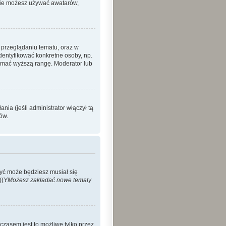
 nie możesz używać awatarów,
 przeglądaniu tematu, oraz w
identyfikować konkretne osoby, np.
zymać wyższą rangę. Moderator lub
ia (jeśli administrator włączył tą
ów.
Być może będziesz musiał się
((
YMożesz zakładać nowe tematy
czasem jest to możliwe tylko przez