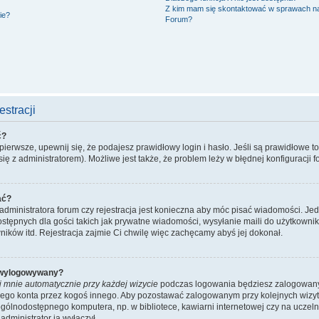
Z kim mam się skontaktować w sprawach n
ie?
Forum?
stracji
ć?
ierwsze, upewnij się, że podajesz prawidłowy login i hasło. Jeśli są prawidłowe t
ię z administratorem). Możliwe jest także, że problem leży w błędnej konfiguracji f
ać?
administratora forum czy rejestracja jest konieczna aby móc pisać wiadomości. Jed
stępnych dla gości takich jak prywatne wiadomości, wysyłanie maili do użytkowni
ników itd. Rejestracja zajmie Ci chwilę więc zachęcamy abyś jej dokonał.
 wylogowywany?
j mnie automatycznie przy każdej wizycie
podczas logowania będziesz zalogowany n
ojego konta przez kogoś innego. Aby pozostawać zalogowanym przy kolejnych wizy
ogólnodostępnego komputera, np. w bibliotece, kawiarni internetowej czy na uczelni. 
dministrator ją wyłączył.