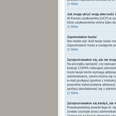
Góra
Jak mogę ukryć moją obecność 
W Panelu użytkownika (UCP) w zak
liście użytkowników online tylko dl
Góra
Zapomniałem hasła!
Nie martw się! Jeśli twoje hasło ni
Zapomniałem hasła
a następnie p
Góra
Zarejestrowałem się, ale nie mog
Na początku sprawdź, czy wpisujes
funkcje COPPA i kliknąłeś odnośn
może twoje konto wymaga aktywacj
administratora, zanim można się n
e-mail postępuj zgodnie z instrukc
powodów wykorzystania aktywacji 
spróbuj skontaktować się z admini
Góra
Zarejestrowałem się kiedyś, ale 
Prawdopodobny powód tego to: wpro
zostało usunięte przez administra
Zazwyczaj na forach okresowo usu