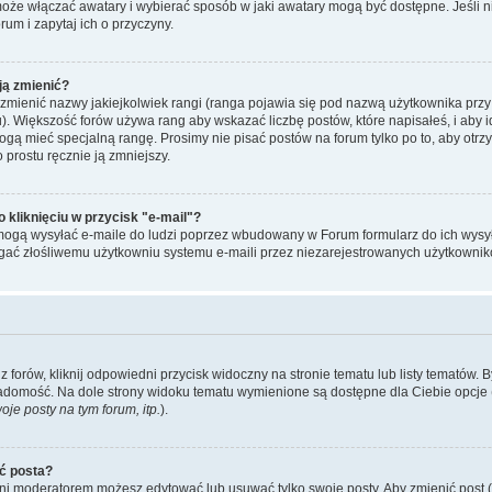
może włączać awatary i wybierać sposób w jaki awatary mogą być dostępne. Jeśli
orum i zapytaj ich o przyczyny.
ją zmienić?
mienić nazwy jakiejkolwiek rangi (ranga pojawia się pod nazwą użytkownika przy
u). Większość forów używa rang aby wskazać liczbę postów, które napisałeś, i aby 
ogą mieć specjalną rangę. Prosimy nie pisać postów na forum tylko po to, aby otr
 prostu ręcznie ją zmniejszy.
kliknięciu w przycisk "e-mail"?
mogą wysyłać e-maile do ludzi poprzez wbudowany w Forum formularz do ich wysyłan
egać złośliwemu użytkowniu systemu e-maili przez niezarejestrowanych użytkownik
forów, kliknij odpowiedni przycisk widoczny na stronie tematu lub listy tematów. 
adomość. Na dole strony widoku tematu wymienione są dostępne dla Ciebie opcje 
je posty na tym forum, itp.
).
ć posta?
 ani moderatorem możesz edytować lub usuwać tylko swoje posty. Aby zmienić post (