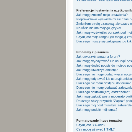
Preferencje i ustawienia użytkowni
Jak mogę zmienić moje ustawienia?
Nieprawidłowo wyświetla mi się czas na 
Zmieniłem strefę czasową, ale czasy n
Na liście nie ma mojego języka!
Jak mogę wyświetlać obrazek pod mo
Czym jest moja ranga i jak mogę ją zm
Dlaczego muszę się zalogować po klikn
Problemy z pisaniem
Jak utworzyć temat na forum?
Jak mogę wyedytować lub usunąć pos
Jak mogę dodać podpis do mojego pos
Jak mogę utworzyć ankietę?
Dlaczego nie mogę dodać więcej opcji 
Jak mogę edytować lub usunąć ankiet
Dlaczego nie mam dostępu do forum?
Dlaczego nie mogę dodawać załączni
Dlaczego dostałam(em) ostrzeżenie?
Jak mogę zgłosić posty moderatorowi
Do czego służy przycisk "Zapisz" pod
Dlaczego mój post musi być zatwierd
Jak mogę podbić mój temat?
Formatowanie i typy tematów
Czym jest BBCode?
Czy mogę używać HTML?