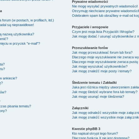
Prywatne wiadomości
Nie mogę wysyłać prywatnych wiadomości!
ka
Otrzymuję niechciane prywatne wiadomości
Odebrałem spam lub obraźliwy e-mail od kog
forum (w postach, w profilach, itd.)
adal są nieprawidłowe!
Przyjaciele i wrogowie
Czym jest moja lista Przyjaciół i Wrogów?
ją nazwą użytkownika?
Jak mogę dodać / usunąć użytkowników z moj
ienić?
ięciu w przycisk "e-mail"?
Przeszukiwanie forów
Jak mogę przeszukiwać forum lub fora?
Dlaczego moje wyszukiwanie nie zwraca w
Dlaczego moje wyszukiwanie zwraca pustą 
ta?
Jak mogę wyszukać użytkowników?
tu?
Jak mogę znaleźć moje posty i tematy?
w ankiecie?
Śledzenie tematu i Zakładki
ę?
Jaka jest różnica między utworzeniem zakła
Jak mogę śledzić wybrane fora lub tematy?
ków?
Jak mogę usunąć moje śledzenia?
?
czas pisania tematu?
Załączniki
zony?
Jak mogę odnaleźć wszystkie moje załączni
Jak mogę znaleźć wszystkie moje załącznik
Kwestie phpBB 3
Kto napisał skrypt tego forum?
Dlaczego funkcja X nie jest dostępna?