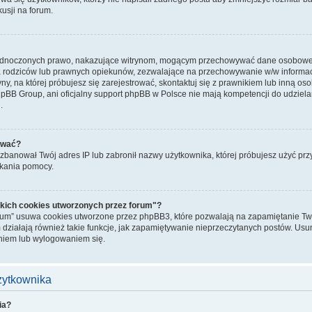
kusji na forum.
jednoczonych prawo, nakazujące witrynom, mogącym przechowywać dane osobowe n
rodziców lub prawnych opiekunów, zezwalające na przechowywanie w/w informacji.
ryny, na której próbujesz się zarejestrować, skontaktuj się z prawnikiem lub inną o
hpBB Group, ani oficjalny support phpBB w Polsce nie mają kompetencji do udziela
.
ować?
banował Twój adres IP lub zabronił nazwy użytkownika, której próbujesz użyć przy r
skania pomocy.
kich cookies utworzonych przez forum"?
rum” usuwa cookies utworzone przez phpBB3, które pozwalają na zapamiętanie Two
 działają również takie funkcje, jak zapamiętywanie nieprzeczytanych postów. Us
iem lub wylogowaniem się.
użytkownika
ia?