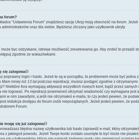
na forum?
ładce “Ustawienia Forum” znajdziesz opcję Ukryj moją obecność na forum. Jeżeli
a administratorów oraz dla siebie. Będziesz zliczany jako użytkownik ukryty.
e może byc odzyskane, istnieje możliwość zresetowania go. Aby zrobić to przejdź do 
ostępuj zgodnie ze wskazówkami.
ę się zalogować!
z poprawny login i hasło. Jeżeli te są w porządku, to problemem może być jedna z
ik
Mam mniej niż 13 lat
podczas rejestracji, musisz postąpić zgodnie z otrzymanymi ins
i? Niektóre fora wymagają aktywacji wszystkich nowych kont, bądź przez samych
a nie logować. Po rejestracji powinieneś otrzymać wiadomość czy wymagana jest a
jami w nim zawartymi, a jeśli nie otrzymałeś e-maila, to czy jesteś pewien, że po
jest
redukcja
dostępu do forum osób niepożądanych. Jeżeli jesteś pewien, że pod
stratorem Forum.
nie mogę się już zalogować!
wadzasz błędna nazwę użytkownika lub hasło (sprawdź e-mail, który otrzymałeś p
tora z jakiegoś powodu. Jeżeli Twoje konto zostało usunięte to być może nie pisał
wa się użytkowników, którzy nie napisali żadnego postu aby zmniejszyć rozmiar 