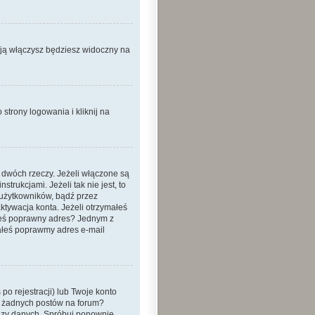
 ją włączysz będziesz widoczny na
strony logowania i kliknij na
 dwóch rzeczy. Jeżeli włączone są
trukcjami. Jeżeli tak nie jest, to
 użytkowników, bądź przez
ktywacja konta. Jeżeli otrzymałeś
dałeś poprawny adres? Jednym z
ałeś poprawmy adres e-mail
o rejestracji) lub Twoje konto
eś żadnych postów na forum?
bazy danych. Spróbuj ponownie