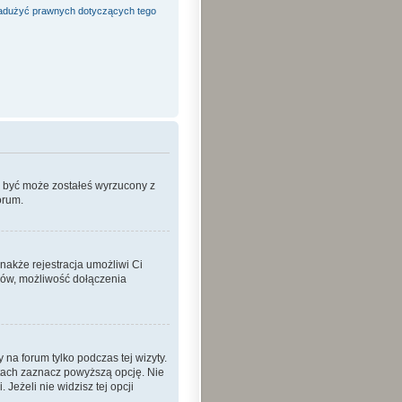
adużyć prawnych dotyczących tego
o być może zostałeś wyrzucony z
orum.
nakże rejestracja umożliwi Ci
ków, możliwość dołączenia
a forum tylko podczas tej wizyty.
tach zaznacz powyższą opcję. Nie
Jeżeli nie widzisz tej opcji