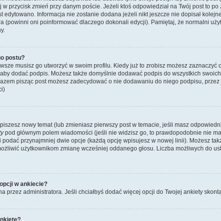
ij w przycisk
zmień
przy danym poście. Jeżeli ktoś odpowiedział na Twój post to po
st edytowano. Informacja nie zostanie dodana jeżeli nikt jeszcze nie dopisał kolej
ra (powinni oni poinformować dlaczego dokonali edycji). Pamiętaj, że normalni u
y.
o postu?
wsze musisz go utworzyć w swoim profilu. Kiedy już to zrobisz możesz zaznaczyć 
 aby dodać podpis. Możesz także domyślnie dodawać podpis do wszystkich swoic
 razem pisząc post możesz zadecydować o nie dodawaniu do niego podpisu, przez
i)
dy piszesz nowy temat (lub zmieniasz pierwszy post w temacie, jeśli masz odpowied
ty
pod głównym polem wiadomości (jeśli nie widzisz go, to prawdopodobnie nie m
y i podać przynajmniej dwie opcje (każdą opcję wpisujesz w nowej linii). Możesz ta
umożliwić użytkownikom zmianę wcześniej oddanego głosu. Liczba możliwych do usta
opcji w ankiecie?
na przez administratora. Jeśli chciałbyś dodać więcej opcji do Twojej ankiety skont
nkietę?