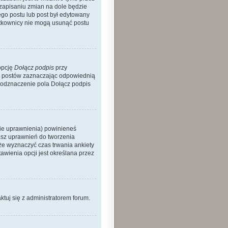
 zapisaniu zmian na dole będzie
nego postu lub post był edytowany
żytkownicy nie mogą usunąć postu
opcję
Dołącz podpis
przy
h postów zaznaczając odpowiednią
 odznaczenie pola Dołącz podpis
nie uprawnienia) powinieneś
asz uprawnień do tworzenia
kże wyznaczyć czas trwania ankiety
wienia opcji jest określana przez
aktuj się z administratorem forum.