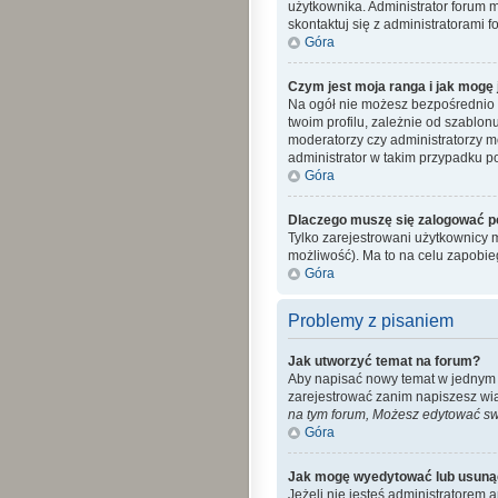
użytkownika. Administrator forum 
skontaktuj się z administratorami f
Góra
Czym jest moja ranga i jak mogę 
Na ogół nie możesz bezpośrednio z
twoim profilu, zależnie od szablon
moderatorzy czy administratorzy m
administrator w takim przypadku po
Góra
Dlaczego muszę się zalogować po 
Tylko zarejestrowani użytkownicy 
możliwość). Ma to na celu zapobi
Góra
Problemy z pisaniem
Jak utworzyć temat na forum?
Aby napisać nowy temat w jednym z 
zarejestrować zanim napiszesz wi
na tym forum, Możesz edytować swo
Góra
Jak mogę wyedytować lub usuną
Jeżeli nie jesteś administratorem