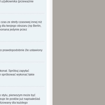
l użytkownika
(przeważnie
zas ze strefy czasowej innej niż
ą dla twojego obszaru (np Berlin,
okonana jedynie przez
o to prawdopodobnie źle ustawiony
ykonał. Spróbuj zapytać
sam spróbować wykonać takie
o stylu, pierwszym może być
je ile postów już napisałeś/aś
nalizowany dla każdego