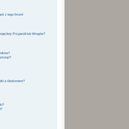
!
oś z tego forum!
ej listy Przyjaciół lub Wrogów?
yników?
stronę!?
dki a śledzeniem?
ki?
i?