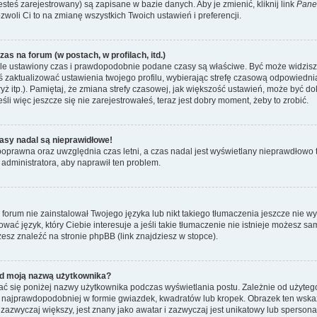
esteś zarejestrowany) są zapisane w bazie danych. Aby je zmienić, kliknij link
Pane
ozwoli Ci to na zmianę wszystkich Twoich ustawień i preferencji.
as na forum (w postach, w profilach, itd.)
le ustawiony czas i prawdopodobnie podane czasy są właściwe. Być może widzisz c
neś zaktualizować ustawienia twojego profilu, wybierając strefę czasową odpowiedni
ż itp.). Pamiętaj, że zmiana strefy czasowej, jak większość ustawień, może być d
li więc jeszcze się nie zarejestrowałeś, teraz jest dobry moment, żeby to zrobić.
asy nadal są nieprawidłowe!
t poprawna oraz uwzględnia czas letni, a czas nadal jest wyświetlany nieprawdłow
 administratora, aby naprawił ten problem.
forum nie zainstalował Twojego języka lub nikt takiego tłumaczenia jeszcze nie w
ować język, który Ciebie interesuje a jeśli takie tłumaczenie nie istnieje możesz 
esz znaleźć na stronie phpBB (link znajdziesz w stopce).
d moją nazwą użytkownika?
ć się poniżej nazwy użytkownika podczas wyświetlania postu. Zależnie od użyteg
 najprawdopodobniej w formie gwiazdek, kwadratów lub kropek. Obrazek ten wskazu
, zazwyczaj większy, jest znany jako awatar i zazwyczaj jest unikatowy lub sperso