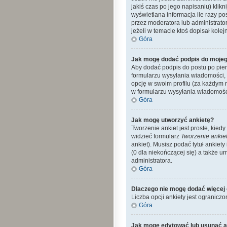
jakiś czas po jego napisaniu) klikn
wyświetlana informacja ile razy po
przez moderatora lub administrato
jeżeli w temacie ktoś dopisał kolejn
Góra
Jak mogę dodać podpis do mojeg
Aby dodać podpis do postu po pier
formularzu wysyłania wiadomości,
opcję w swoim profilu (za każdym
w formularzu wysyłania wiadomośc
Góra
Jak mogę utworzyć ankietę?
Tworzenie ankiet jest proste, kie
widzieć formularz
Tworzenie ankie
ankiet). Musisz podać tytuł ankiet
(0 dla niekończącej się) a także 
administratora.
Góra
Dlaczego nie mogę dodać więcej 
Liczba opcji ankiety jest ograniczo
Góra
Jak mogę edytować lub usunąć a