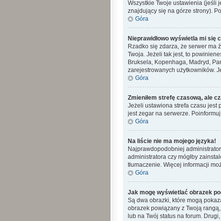
Wszystkie Twoje ustawienia (jeśli j
znajdujący się na górze strony). P
Góra
Nieprawidłowo wyświetla mi się cz
Rzadko się zdarza, że serwer ma ź
Twoja. Jeżeli tak jest, to powinie
Bruksela, Kopenhaga, Madryd, Pary
zarejestrowanych użytkowników. Jeś
Góra
Zmieniłem strefę czasową, ale cz
Jeżeli ustawiona strefa czasu jes
jest zegar na serwerze. Poinformuj
Góra
Na liście nie ma mojego języka!
Najprawdopodobniej administrator 
administratora czy mógłby zainstal
tłumaczenie. Więcej informacji moż
Góra
Jak mogę wyświetlać obrazek po
Są dwa obrazki, które mogą pokaza
obrazek powiązany z Twoją rangą,
lub na Twój status na forum. Drugi