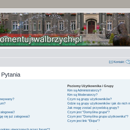
Kontakt
 Pytania
Poziomy Użytkownika i Grupy
Kim są Administratorzy?
Kim są Moderatorzy?
gowywany?
Czym są grupy użytkowników?
rum?
Gdzie są grupy użytkowników i jak do nich
Jak mogę zostać przywódcą grupy?
 zalogować!
Czym jest "Domyślna grupa"?
gę się już zalogować!
Czym jest "Domyślna grupa użytkownika"?
Czym jest link "Ekipa"?
cookies utworzonych przez forum"?