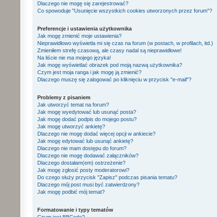
Dlaczego nie mogę się zarejestrować?
Co spowoduje "Usunięcie wszystkich cookies utworzonych przez forum"?
Preferencje i ustawienia użytkownika
Jak mogę zmienić moje ustawienia?
Nieprawidłowo wyświetla mi się czas na forum (w postach, w profilach, itd.)
Zmieniłem strefę czasową, ale czasy nadal są nieprawidłowe!
Na liście nie ma mojego języka!
Jak mogę wyświetlać obrazek pod moją nazwą użytkownika?
Czym jest moja ranga i jak mogę ją zmienić?
Dlaczego muszę się zalogować po kliknięciu w przycisk "e-mail"?
Problemy z pisaniem
Jak utworzyć temat na forum?
Jak mogę wyedytować lub usunąć posta?
Jak mogę dodać podpis do mojego postu?
Jak mogę utworzyć ankietę?
Dlaczego nie mogę dodać więcej opcji w ankiecie?
Jak mogę edytować lub usunąć ankietę?
Dlaczego nie mam dostępu do forum?
Dlaczego nie mogę dodawać załączników?
Dlaczego dostałam(em) ostrzeżenie?
Jak mogę zgłosić posty moderatorowi?
Do czego służy przycisk "Zapisz" podczas pisania tematu?
Dlaczego mój post musi być zatwierdzony?
Jak mogę podbić mój temat?
Formatowanie i typy tematów