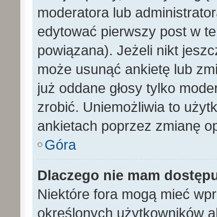
moderatora lub administrato
edytować pierwszy post w te
powiązana). Jeżeli nikt jesz
może usunąć ankietę lub zmien
już oddane głosy tylko moder
zrobić. Uniemożliwia to uży
ankietach poprzez zmianę opc
Góra
Dlaczego nie mam dostęp
Niektóre fora mogą mieć wp
określonych użytkowników al