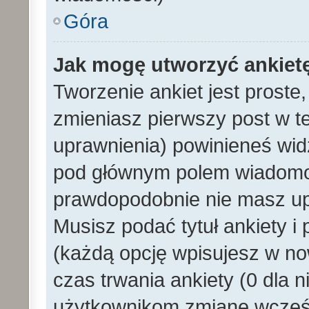
Góra
Jak mogę utworzyć ankiet
Tworzenie ankiet jest proste
zmieniasz pierwszy post w t
uprawnienia) powinieneś wid
pod głównym polem wiadomości
prawdopodobnie nie masz upr
Musisz podać tytuł ankiety i
(każdą opcję wpisujesz w no
czas trwania ankiety (0 dla 
użytkownikom zmianę wcześn