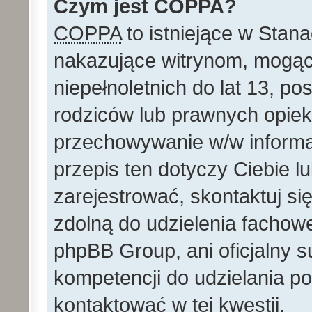
Czym jest COPPA?
COPPA
to istniejące w Stan
nakazujące witrynom, mog
niepełnoletnich do lat 13, p
rodziców lub prawnych opie
przechowywanie w/w informacj
przepis ten dotyczy Ciebie lu
zarejestrować, skontaktuj si
zdolną do udzielenia fachowe
phpBB Group, ani oficjalny 
kompetencji do udzielania po
kontaktować w tej kwestii.