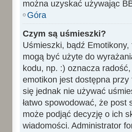
można uzyskać używając B
Góra
Czym są uśmieszki?
Uśmieszki, bądź Emotikony, t
mogą być użyte do wyrażania
kodu, np. :) oznacza radość,
emotikon jest dostępna przy 
się jednak nie używać uśmi
łatwo spowodować, że post st
może podjąć decyzję o ich s
wiadomości. Administrator f