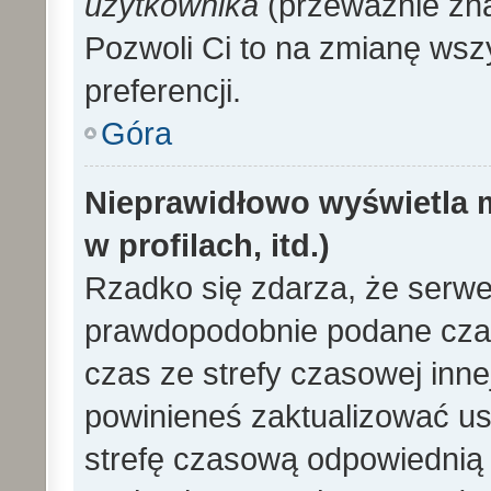
użytkownika
(przeważnie znaj
Pozwoli Ci to na zmianę wszy
preferencji.
Góra
Nieprawidłowo wyświetla m
w profilach, itd.)
Rzadko się zdarza, że serwe
prawdopodobnie podane czas
czas ze strefy czasowej innej 
powinieneś zaktualizować ust
strefę czasową odpowiednią d