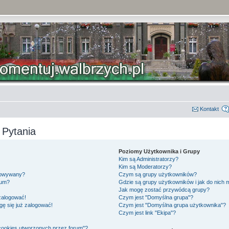
Kontakt
 Pytania
Poziomy Użytkownika i Grupy
Kim są Administratorzy?
Kim są Moderatorzy?
gowywany?
Czym są grupy użytkowników?
rum?
Gdzie są grupy użytkowników i jak do nich
Jak mogę zostać przywódcą grupy?
 zalogować!
Czym jest "Domyślna grupa"?
gę się już zalogować!
Czym jest "Domyślna grupa użytkownika"?
Czym jest link "Ekipa"?
cookies utworzonych przez forum"?