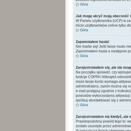
Góra
Jak mogę ukryć moją obecność 
W Panelu użytkownika (UCP) w zak
liście użytkowników online tylko dl
Góra
Zapomniałem hasła!
Nie martw się! Jeśli twoje hasło ni
Zapomniałem hasła
a następnie p
Góra
Zarejestrowałem się, ale nie mog
Na początku sprawdź, czy wpisujes
funkcje COPPA i kliknąłeś odnośn
może twoje konto wymaga aktywacj
administratora, zanim można się n
e-mail postępuj zgodnie z instrukc
powodów wykorzystania aktywacji 
spróbuj skontaktować się z admini
Góra
Zarejestrowałem się kiedyś, ale 
Prawdopodobny powód tego to: wpro
zostało usunięte przez administra
Zazwyczaj na forach okresowo usu