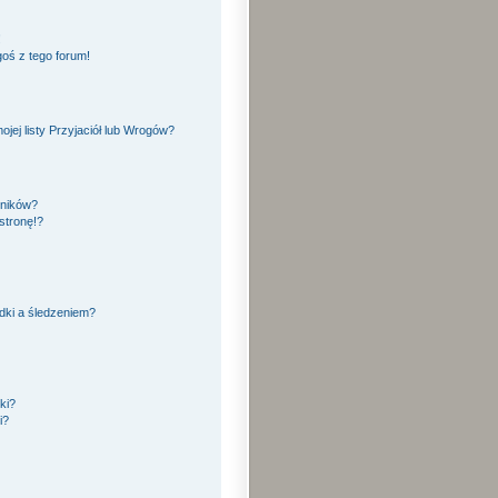
!
oś z tego forum!
ej listy Przyjaciół lub Wrogów?
yników?
stronę!?
dki a śledzeniem?
ki?
i?