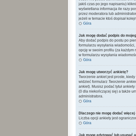
jakiś czas po jego napisaniu) klikn
wyświetlana informacja ile razy po
przez moderatora lub administrato
jeżeli w temacie ktoś dopisał kolejn
Góra
Jak mogę dodać podpis do mojeg
Aby dodać podpis do postu po pier
formularzu wysyłania wiadomości,
opcję w swoim profilu (za każdym
w formularzu wysyłania wiadomośc
Góra
Jak mogę utworzyć ankietę?
Tworzenie ankiet jest proste, kie
widzieć formularz
Tworzenie ankie
ankiet). Musisz podać tytuł ankiet
(0 dla niekończącej się) a także 
administratora.
Góra
Dlaczego nie mogę dodać więcej 
Liczba opcji ankiety jest ograniczo
Góra
Jak mogę edytować lub usunąć a