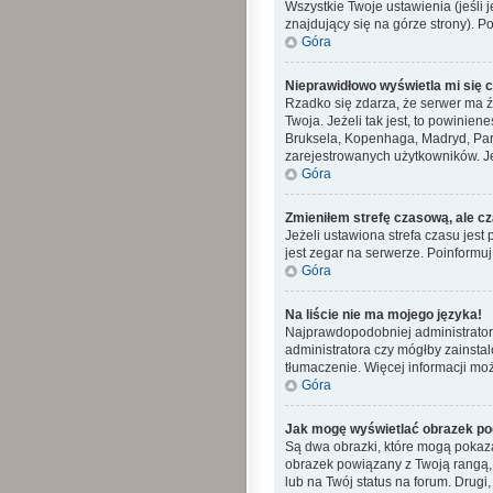
Wszystkie Twoje ustawienia (jeśli j
znajdujący się na górze strony). P
Góra
Nieprawidłowo wyświetla mi się cz
Rzadko się zdarza, że serwer ma ź
Twoja. Jeżeli tak jest, to powinie
Bruksela, Kopenhaga, Madryd, Pary
zarejestrowanych użytkowników. Jeś
Góra
Zmieniłem strefę czasową, ale cz
Jeżeli ustawiona strefa czasu jes
jest zegar na serwerze. Poinformuj
Góra
Na liście nie ma mojego języka!
Najprawdopodobniej administrator 
administratora czy mógłby zainstal
tłumaczenie. Więcej informacji moż
Góra
Jak mogę wyświetlać obrazek po
Są dwa obrazki, które mogą pokaza
obrazek powiązany z Twoją rangą,
lub na Twój status na forum. Drugi