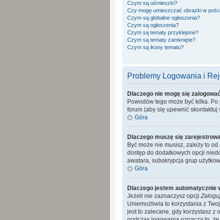
Czym są uśmieszki?
Czy mogę umieszczać obrazki w pośc
Czym są globalne ogłoszenia?
Czym są ogłoszenia?
Czym są tematy przyklejone?
Czym są tematy zamknięte?
Czym są ikony tematu?
Problemy Logowania i Reje
Dlaczego nie mogę się zalogowa
Powodów tego może być kilka. Po p
forum (aby się upewnić skontaktuj s
Góra
Dlaczego muszę się zarejestrow
Być może nie musisz, zależy to od 
dostęp do dodatkowych opcji niedo
awatara, subskrypcja grup użytkow
Góra
Dlaczego jestem automatycznie
Jeżeli nie zaznaczysz opcji
Zalogu
Uniemożliwia to korzystania z Tw
jest to zalecane, gdy korzystasz z 
podczas logowania oznacza to, że a