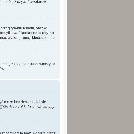
 nie możesz używać awatarów,
 przeglądaniu tematu, oraz w
identyfikować konkretne osoby, np.
zymać wyższą rangę. Moderator lub
ia (jeśli administrator włączył tą
ów.
Być może będziesz musiał się
((
YMożesz zakładać nowe tematy
czasem jest to możliwe tylko przez