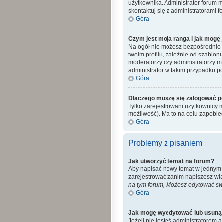
użytkownika. Administrator forum 
skontaktuj się z administratorami f
Góra
Czym jest moja ranga i jak mogę 
Na ogół nie możesz bezpośrednio z
twoim profilu, zależnie od szablon
moderatorzy czy administratorzy m
administrator w takim przypadku po
Góra
Dlaczego muszę się zalogować po 
Tylko zarejestrowani użytkownicy 
możliwość). Ma to na celu zapobi
Góra
Problemy z pisaniem
Jak utworzyć temat na forum?
Aby napisać nowy temat w jednym z 
zarejestrować zanim napiszesz wi
na tym forum, Możesz edytować swo
Góra
Jak mogę wyedytować lub usuną
Jeżeli nie jesteś administratorem