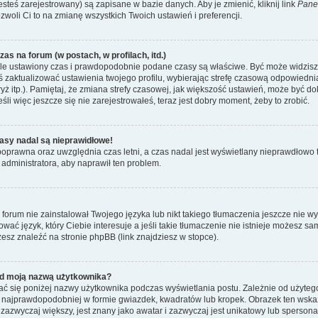
esteś zarejestrowany) są zapisane w bazie danych. Aby je zmienić, kliknij link
Pane
ozwoli Ci to na zmianę wszystkich Twoich ustawień i preferencji.
as na forum (w postach, w profilach, itd.)
le ustawiony czas i prawdopodobnie podane czasy są właściwe. Być może widzisz c
neś zaktualizować ustawienia twojego profilu, wybierając strefę czasową odpowiedni
ż itp.). Pamiętaj, że zmiana strefy czasowej, jak większość ustawień, może być d
li więc jeszcze się nie zarejestrowałeś, teraz jest dobry moment, żeby to zrobić.
asy nadal są nieprawidłowe!
t poprawna oraz uwzględnia czas letni, a czas nadal jest wyświetlany nieprawdłow
 administratora, aby naprawił ten problem.
forum nie zainstalował Twojego języka lub nikt takiego tłumaczenia jeszcze nie w
ować język, który Ciebie interesuje a jeśli takie tłumaczenie nie istnieje możesz 
esz znaleźć na stronie phpBB (link znajdziesz w stopce).
d moją nazwą użytkownika?
ć się poniżej nazwy użytkownika podczas wyświetlania postu. Zależnie od użyteg
 najprawdopodobniej w formie gwiazdek, kwadratów lub kropek. Obrazek ten wskazu
, zazwyczaj większy, jest znany jako awatar i zazwyczaj jest unikatowy lub sperso