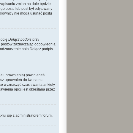
 zapisaniu zmian na dole będzie
nego postu lub post był edytowany
żytkownicy nie mogą usunąć postu
opcję
Dołącz podpis
przy
h postów zaznaczając odpowiednią
 odznaczenie pola Dołącz podpis
nie uprawnienia) powinieneś
asz uprawnień do tworzenia
kże wyznaczyć czas trwania ankiety
wienia opcji jest określana przez
aktuj się z administratorem forum.