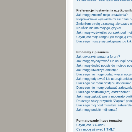
Preferencje i ustawienia użytkowni
Jak mogę zmienić moje ustawienia?
Nieprawidłowo wyświetla mi się czas na 
Zmieniłem strefę czasową, ale czasy n
Na liście nie ma mojego języka!
Jak mogę wyświetlać obrazek pod mo
Czym jest moja ranga i jak mogę ją zm
Dlaczego muszę się zalogować po klikn
Problemy z pisaniem
Jak utworzyć temat na forum?
Jak mogę wyedytować lub usunąć pos
Jak mogę dodać podpis do mojego pos
Jak mogę utworzyć ankietę?
Dlaczego nie mogę dodać więcej opcji 
Jak mogę edytować lub usunąć ankiet
Dlaczego nie mam dostępu do forum?
Dlaczego nie mogę dodawać załączni
Dlaczego dostałam(em) ostrzeżenie?
Jak mogę zgłosić posty moderatorowi
Do czego służy przycisk "Zapisz" pod
Dlaczego mój post musi być zatwierd
Jak mogę podbić mój temat?
Formatowanie i typy tematów
Czym jest BBCode?
Czy mogę używać HTML?