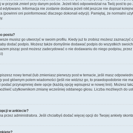
ij w przycisk
zmień
przy danym poście. Jeżeli ktoś odpowiedział na Twój post to po
st edytowano. Informacja nie zostanie dodana jeżeli nikt jeszcze nie dopisał kolej
ra (powinni oni poinformować dlaczego dokonali edycji). Pamiętaj, że normalni u
y.
o postu?
wsze musisz go utworzyć w swoim profilu. Kiedy już to zrobisz możesz zaznaczyć 
 aby dodać podpis. Możesz także domyślnie dodawać podpis do wszystkich swoic
 razem pisząc post możesz zadecydować o nie dodawaniu do niego podpisu, przez
i)
dy piszesz nowy temat (lub zmieniasz pierwszy post w temacie, jeśli masz odpowied
ty
pod głównym polem wiadomości (jeśli nie widzisz go, to prawdopodobnie nie m
y i podać przynajmniej dwie opcje (każdą opcję wpisujesz w nowej linii). Możesz ta
umożliwić użytkownikom zmianę wcześniej oddanego głosu. Liczba możliwych do usta
opcji w ankiecie?
na przez administratora. Jeśli chciałbyś dodać więcej opcji do Twojej ankiety skont
nkietę?