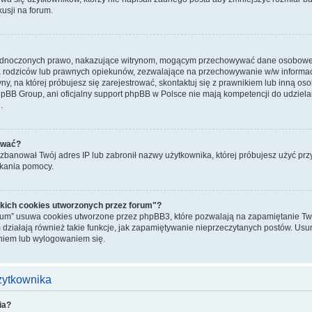
kusji na forum.
jednoczonych prawo, nakazujące witrynom, mogącym przechowywać dane osobowe n
rodziców lub prawnych opiekunów, zezwalające na przechowywanie w/w informacji.
ryny, na której próbujesz się zarejestrować, skontaktuj się z prawnikiem lub inną o
hpBB Group, ani oficjalny support phpBB w Polsce nie mają kompetencji do udziela
.
ować?
banował Twój adres IP lub zabronił nazwy użytkownika, której próbujesz użyć przy r
skania pomocy.
kich cookies utworzonych przez forum"?
rum” usuwa cookies utworzone przez phpBB3, które pozwalają na zapamiętanie Two
 działają również takie funkcje, jak zapamiętywanie nieprzeczytanych postów. Us
iem lub wylogowaniem się.
użytkownika
ia?