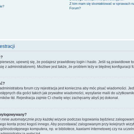
Z kim mam się skontaktować w sprawach n
ie?
Forum?
stracji
ć?
ierwsze, upewnij się, że podajesz prawidłowy login i hasło. Jeśli są prawidłowe t
ię z administratorem). Możliwe jest także, że problem leży w błędnej konfiguracji f
ać?
administratora forum czy rejestracja jest konieczna aby móc pisać wiadomości. Jed
stępnych dla gości takich jak prywatne wiadomości, wysyłanie maili do użytkowni
ników itd. Rejestracja zajmie Ci chwilę więc zachęcamy abyś jej dokonał.
 wylogowywany?
j mnie automatycznie przy każdej wizycie
podczas logowania będziesz zalogowany n
ojego konta przez kogoś innego. Aby pozostawać zalogowanym przy kolejnych wizy
ogólnodostępnego komputera, np. w bibliotece, kawiarni internetowej czy na uczelni. 
dministrator ją wyłączył.