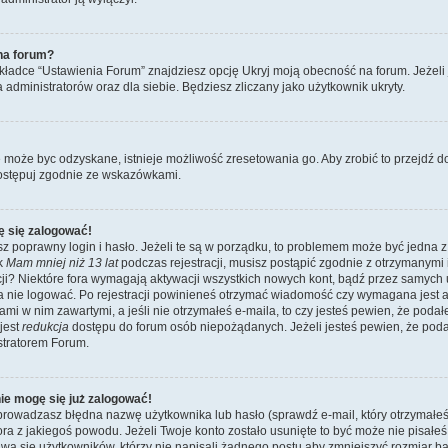
na forum?
ładce “Ustawienia Forum” znajdziesz opcję Ukryj moją obecność na forum. Jeżeli
a administratorów oraz dla siebie. Będziesz zliczany jako użytkownik ukryty.
e może byc odzyskane, istnieje możliwość zresetowania go. Aby zrobić to przejdź do 
ostępuj zgodnie ze wskazówkami.
ę się zalogować!
z poprawny login i hasło. Jeżeli te są w porządku, to problemem może być jedna z
ik
Mam mniej niż 13 lat
podczas rejestracji, musisz postąpić zgodnie z otrzymanymi ins
i? Niektóre fora wymagają aktywacji wszystkich nowych kont, bądź przez samych
a nie logować. Po rejestracji powinieneś otrzymać wiadomość czy wymagana jest a
jami w nim zawartymi, a jeśli nie otrzymałeś e-maila, to czy jesteś pewien, że po
jest
redukcja
dostępu do forum osób niepożądanych. Jeżeli jesteś pewien, że pod
stratorem Forum.
nie mogę się już zalogować!
wadzasz błędna nazwę użytkownika lub hasło (sprawdź e-mail, który otrzymałeś p
tora z jakiegoś powodu. Jeżeli Twoje konto zostało usunięte to być może nie pisał
wa się użytkowników, którzy nie napisali żadnego postu aby zmniejszyć rozmiar 