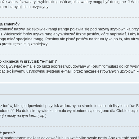
może włączać awatary i wybierać sposób w jaki awatary mogą być dostępne. Jeśli
orum i zapytaj ich o przyczyny.
ją zmienić?
mienić nazwy jakiejkolwiek rangi (ranga pojawia się pod nazwą użytkownika przy
u). Większość forów używa rang aby wskazać liczbę postów, które napisałeś, i aby 
ogą mieć specjalną rangę. Prosimy nie pisać postów na forum tylko po to, aby otr
 prostu ręcznie ją zmniejszy.
kliknięciu w przycisk "e-mail"?
mogą wysyłać e-maile do ludzi poprzez wbudowany w Forum formularz do ich wysyłan
egać złośliwemu użytkowniu systemu e-maili przez niezarejestrowanych użytkownik
forów, kliknij odpowiedni przycisk widoczny na stronie tematu lub listy tematów. 
adomość. Na dole strony widoku tematu wymienione są dostępne dla Ciebie opcje 
je posty na tym forum, itp.
).
ć posta?
 ani moderatorem możesz edytować lub usuwać tylko swoje posty. Aby zmienić post (