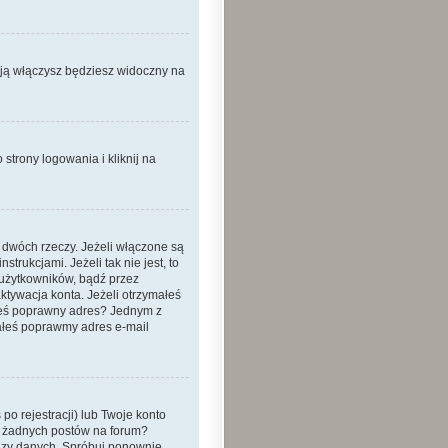
 ją włączysz będziesz widoczny na
strony logowania i kliknij na
 dwóch rzeczy. Jeżeli włączone są
trukcjami. Jeżeli tak nie jest, to
 użytkowników, bądź przez
ktywacja konta. Jeżeli otrzymałeś
dałeś poprawny adres? Jednym z
ałeś poprawmy adres e-mail
o rejestracji) lub Twoje konto
eś żadnych postów na forum?
bazy danych. Spróbuj ponownie