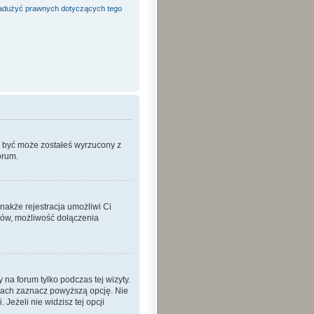
adużyć prawnych dotyczących tego
o być może zostałeś wyrzucony z
orum.
nakże rejestracja umożliwi Ci
ków, możliwość dołączenia
a forum tylko podczas tej wizyty.
tach zaznacz powyższą opcję. Nie
Jeżeli nie widzisz tej opcji