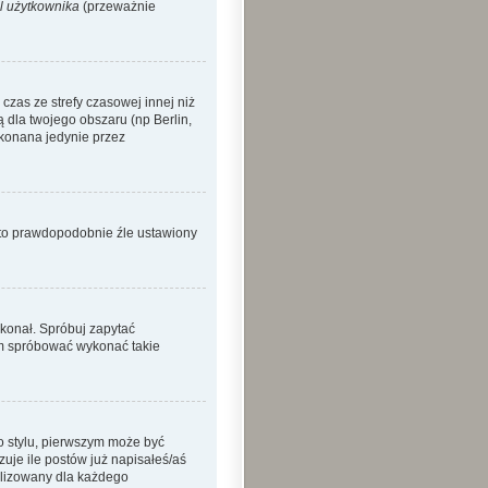
l użytkownika
(przeważnie
zas ze strefy czasowej innej niż
ą dla twojego obszaru (np Berlin,
okonana jedynie przez
o to prawdopodobnie źle ustawiony
ykonał. Spróbuj zapytać
sam spróbować wykonać takie
o stylu, pierwszym może być
je ile postów już napisałeś/aś
nalizowany dla każdego