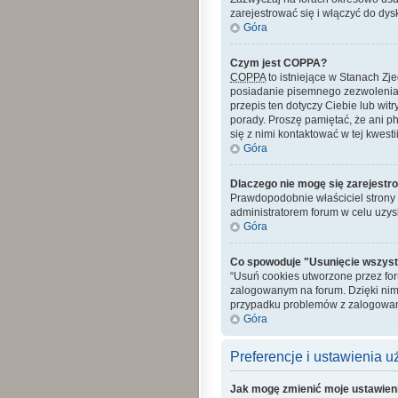
zarejestrować się i włączyć do dys
Góra
Czym jest COPPA?
COPPA
to istniejące w Stanach Z
posiadanie pisemnego zezwolenia 
przepis ten dotyczy Ciebie lub wit
porady. Proszę pamiętać, że ani p
się z nimi kontaktować w tej kwestii
Góra
Dlaczego nie mogę się zarejestr
Prawdopodobnie właściciel strony z
administratorem forum w celu uzy
Góra
Co spowoduje "Usunięcie wszyst
“Usuń cookies utworzone przez fo
zalogowanym na forum. Dzięki nim
przypadku problemów z zalogowan
Góra
Preferencje i ustawienia 
Jak mogę zmienić moje ustawien