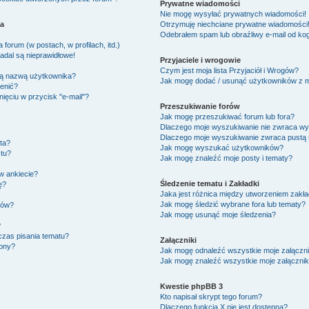
Prywatne wiadomości
Nie mogę wysyłać prywatnych wiadomości!
ka
Otrzymuję niechciane prywatne wiadomości
Odebrałem spam lub obraźliwy e-mail od kog
forum (w postach, w profilach, itd.)
adal są nieprawidłowe!
Przyjaciele i wrogowie
Czym jest moja lista Przyjaciół i Wrogów?
ją nazwą użytkownika?
Jak mogę dodać / usunąć użytkowników z moj
ienić?
ięciu w przycisk "e-mail"?
Przeszukiwanie forów
Jak mogę przeszukiwać forum lub fora?
Dlaczego moje wyszukiwanie nie zwraca w
Dlaczego moje wyszukiwanie zwraca pustą 
ta?
Jak mogę wyszukać użytkowników?
tu?
Jak mogę znaleźć moje posty i tematy?
w ankiecie?
Śledzenie tematu i Zakładki
ę?
Jaka jest różnica między utworzeniem zakła
Jak mogę śledzić wybrane fora lub tematy?
ków?
Jak mogę usunąć moje śledzenia?
?
czas pisania tematu?
Załączniki
zony?
Jak mogę odnaleźć wszystkie moje załączni
Jak mogę znaleźć wszystkie moje załącznik
Kwestie phpBB 3
Kto napisał skrypt tego forum?
Dlaczego funkcja X nie jest dostępna?