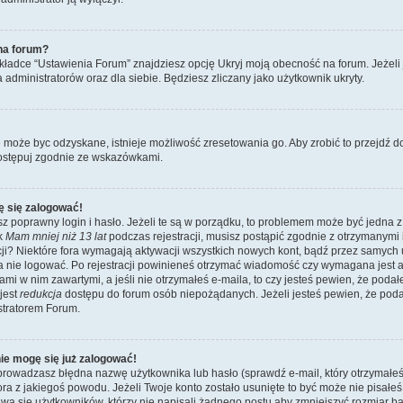
na forum?
ładce “Ustawienia Forum” znajdziesz opcję Ukryj moją obecność na forum. Jeżeli
a administratorów oraz dla siebie. Będziesz zliczany jako użytkownik ukryty.
e może byc odzyskane, istnieje możliwość zresetowania go. Aby zrobić to przejdź do 
ostępuj zgodnie ze wskazówkami.
ę się zalogować!
z poprawny login i hasło. Jeżeli te są w porządku, to problemem może być jedna z
ik
Mam mniej niż 13 lat
podczas rejestracji, musisz postąpić zgodnie z otrzymanymi ins
i? Niektóre fora wymagają aktywacji wszystkich nowych kont, bądź przez samych
a nie logować. Po rejestracji powinieneś otrzymać wiadomość czy wymagana jest a
jami w nim zawartymi, a jeśli nie otrzymałeś e-maila, to czy jesteś pewien, że po
jest
redukcja
dostępu do forum osób niepożądanych. Jeżeli jesteś pewien, że pod
stratorem Forum.
nie mogę się już zalogować!
wadzasz błędna nazwę użytkownika lub hasło (sprawdź e-mail, który otrzymałeś p
tora z jakiegoś powodu. Jeżeli Twoje konto zostało usunięte to być może nie pisał
wa się użytkowników, którzy nie napisali żadnego postu aby zmniejszyć rozmiar 