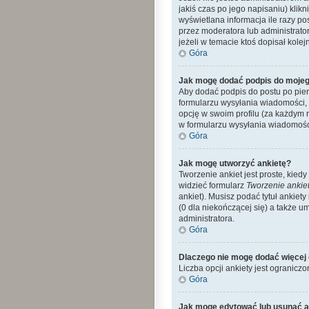
jakiś czas po jego napisaniu) klikn
wyświetlana informacja ile razy po
przez moderatora lub administrato
jeżeli w temacie ktoś dopisał kolejn
Góra
Jak mogę dodać podpis do mojeg
Aby dodać podpis do postu po pier
formularzu wysyłania wiadomości,
opcję w swoim profilu (za każdym
w formularzu wysyłania wiadomośc
Góra
Jak mogę utworzyć ankietę?
Tworzenie ankiet jest proste, kie
widzieć formularz
Tworzenie ankie
ankiet). Musisz podać tytuł ankiet
(0 dla niekończącej się) a także 
administratora.
Góra
Dlaczego nie mogę dodać więcej 
Liczba opcji ankiety jest ograniczo
Góra
Jak mogę edytować lub usunąć a