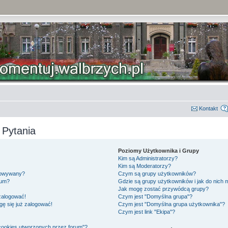
Kontakt
 Pytania
Poziomy Użytkownika i Grupy
Kim są Administratorzy?
Kim są Moderatorzy?
gowywany?
Czym są grupy użytkowników?
rum?
Gdzie są grupy użytkowników i jak do nich
Jak mogę zostać przywódcą grupy?
 zalogować!
Czym jest "Domyślna grupa"?
gę się już zalogować!
Czym jest "Domyślna grupa użytkownika"?
Czym jest link "Ekipa"?
cookies utworzonych przez forum"?