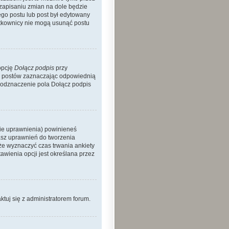
 zapisaniu zmian na dole będzie
nego postu lub post był edytowany
żytkownicy nie mogą usunąć postu
opcję
Dołącz podpis
przy
h postów zaznaczając odpowiednią
 odznaczenie pola Dołącz podpis
nie uprawnienia) powinieneś
asz uprawnień do tworzenia
kże wyznaczyć czas trwania ankiety
wienia opcji jest określana przez
aktuj się z administratorem forum.