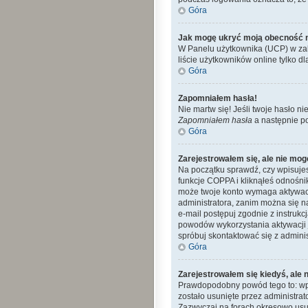
Góra
Jak mogę ukryć moją obecność 
W Panelu użytkownika (UCP) w zak
liście użytkowników online tylko dl
Góra
Zapomniałem hasła!
Nie martw się! Jeśli twoje hasło ni
Zapomniałem hasła
a następnie p
Góra
Zarejestrowałem się, ale nie mog
Na początku sprawdź, czy wpisujes
funkcje COPPA i kliknąłeś odnośn
może twoje konto wymaga aktywacj
administratora, zanim można się n
e-mail postępuj zgodnie z instrukc
powodów wykorzystania aktywacji 
spróbuj skontaktować się z admini
Góra
Zarejestrowałem się kiedyś, ale 
Prawdopodobny powód tego to: wpro
zostało usunięte przez administra
Zazwyczaj na forach okresowo usu