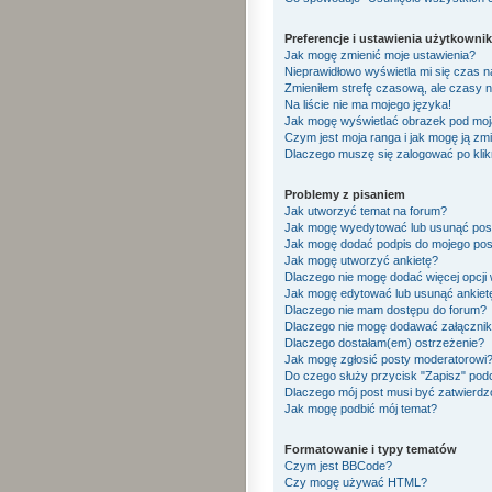
Preferencje i ustawienia użytkowni
Jak mogę zmienić moje ustawienia?
Nieprawidłowo wyświetla mi się czas na 
Zmieniłem strefę czasową, ale czasy n
Na liście nie ma mojego języka!
Jak mogę wyświetlać obrazek pod mo
Czym jest moja ranga i jak mogę ją zm
Dlaczego muszę się zalogować po klikn
Problemy z pisaniem
Jak utworzyć temat na forum?
Jak mogę wyedytować lub usunąć pos
Jak mogę dodać podpis do mojego pos
Jak mogę utworzyć ankietę?
Dlaczego nie mogę dodać więcej opcji 
Jak mogę edytować lub usunąć ankiet
Dlaczego nie mam dostępu do forum?
Dlaczego nie mogę dodawać załączni
Dlaczego dostałam(em) ostrzeżenie?
Jak mogę zgłosić posty moderatorowi
Do czego służy przycisk "Zapisz" pod
Dlaczego mój post musi być zatwierd
Jak mogę podbić mój temat?
Formatowanie i typy tematów
Czym jest BBCode?
Czy mogę używać HTML?