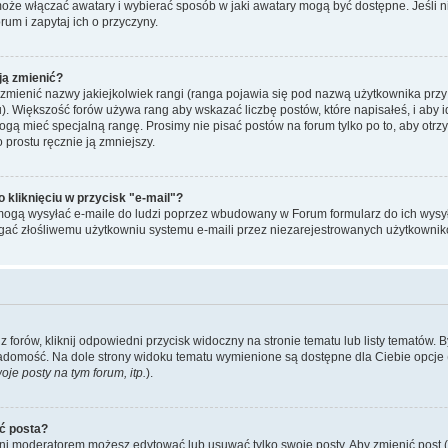
może włączać awatary i wybierać sposób w jaki awatary mogą być dostępne. Jeśli
orum i zapytaj ich o przyczyny.
ją zmienić?
mienić nazwy jakiejkolwiek rangi (ranga pojawia się pod nazwą użytkownika przy
u). Większość forów używa rang aby wskazać liczbę postów, które napisałeś, i aby 
ogą mieć specjalną rangę. Prosimy nie pisać postów na forum tylko po to, aby otr
 prostu ręcznie ją zmniejszy.
kliknięciu w przycisk "e-mail"?
mogą wysyłać e-maile do ludzi poprzez wbudowany w Forum formularz do ich wysyłan
egać złośliwemu użytkowniu systemu e-maili przez niezarejestrowanych użytkownik
forów, kliknij odpowiedni przycisk widoczny na stronie tematu lub listy tematów. 
adomość. Na dole strony widoku tematu wymienione są dostępne dla Ciebie opcje 
je posty na tym forum, itp.
).
ć posta?
 ani moderatorem możesz edytować lub usuwać tylko swoje posty. Aby zmienić post (