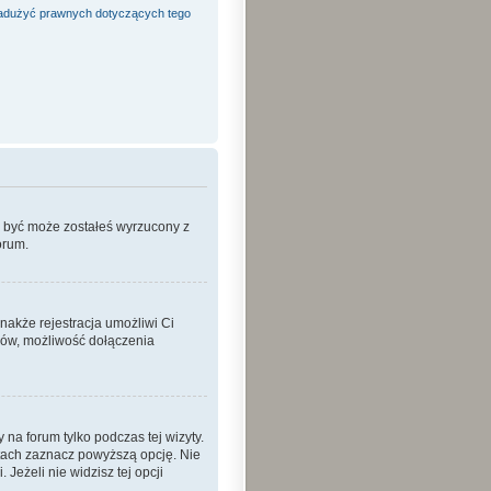
adużyć prawnych dotyczących tego
o być może zostałeś wyrzucony z
orum.
nakże rejestracja umożliwi Ci
ków, możliwość dołączenia
a forum tylko podczas tej wizyty.
tach zaznacz powyższą opcję. Nie
Jeżeli nie widzisz tej opcji