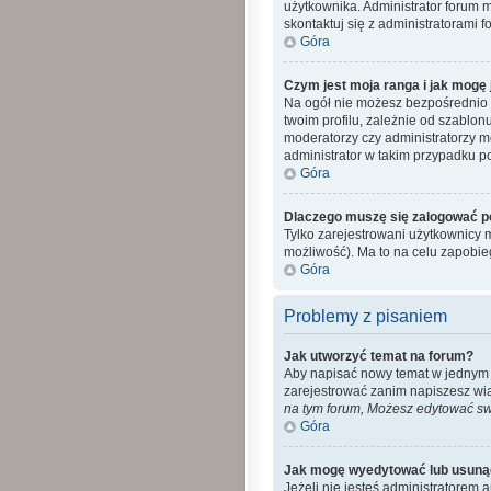
użytkownika. Administrator forum 
skontaktuj się z administratorami f
Góra
Czym jest moja ranga i jak mogę 
Na ogół nie możesz bezpośrednio z
twoim profilu, zależnie od szablon
moderatorzy czy administratorzy m
administrator w takim przypadku po
Góra
Dlaczego muszę się zalogować po 
Tylko zarejestrowani użytkownicy 
możliwość). Ma to na celu zapobi
Góra
Problemy z pisaniem
Jak utworzyć temat na forum?
Aby napisać nowy temat w jednym z 
zarejestrować zanim napiszesz wi
na tym forum, Możesz edytować swo
Góra
Jak mogę wyedytować lub usuną
Jeżeli nie jesteś administratorem