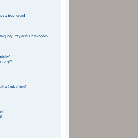
!
oś z tego forum!
ej listy Przyjaciół lub Wrogów?
yników?
stronę!?
dki a śledzeniem?
ki?
i?