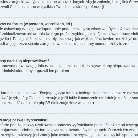
esteś zarejestrowany) są zapisane w bazie danych. Aby je zmienić, kliknij link
Pane
ozwoli Ci to na zmianę wszystkich Twoich ustawień i preferencji.
as na forum (w postach, w profilach, itd.)
le ustawiony czas i prawdopodobnie podane czasy są właściwe. Być może widzisz c
neś zaktualizować ustawienia twojego profilu, wybierając strefę czasową odpowiedni
ż itp.). Pamiętaj, że zmiana strefy czasowej, jak większość ustawień, może być d
li więc jeszcze się nie zarejestrowałeś, teraz jest dobry moment, żeby to zrobić.
asy nadal są nieprawidłowe!
t poprawna oraz uwzględnia czas letni, a czas nadal jest wyświetlany nieprawdłow
 administratora, aby naprawił ten problem.
forum nie zainstalował Twojego języka lub nikt takiego tłumaczenia jeszcze nie w
ować język, który Ciebie interesuje a jeśli takie tłumaczenie nie istnieje możesz 
esz znaleźć na stronie phpBB (link znajdziesz w stopce).
d moją nazwą użytkownika?
ć się poniżej nazwy użytkownika podczas wyświetlania postu. Zależnie od użyteg
 najprawdopodobniej w formie gwiazdek, kwadratów lub kropek. Obrazek ten wskazu
, zazwyczaj większy, jest znany jako awatar i zazwyczaj jest unikatowy lub sperso