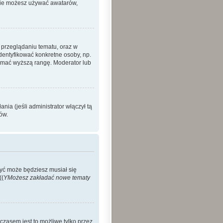
 nie możesz używać awatarów,
 przeglądaniu tematu, oraz w
identyfikować konkretne osoby, np.
zymać wyższą rangę. Moderator lub
ia (jeśli administrator włączył tą
ów.
Być może będziesz musiał się
((
YMożesz zakładać nowe tematy
czasem jest to możliwe tylko przez