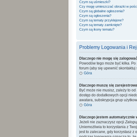
Czym są uśmieszki?
Czy mogę umieszczać obrazki w pośc
Czym są globalne ogłoszenia?
Czym są ogłoszenia?
Czym są tematy przyklejone?
Czym są tematy zamknięte?
Czym są ikony tematu?
Problemy Logowania i Reje
Dlaczego nie mogę się zalogowa
Powodów tego może być kilka. Po p
forum (aby się upewnić skontaktuj s
Góra
Dlaczego muszę się zarejestrow
Być może nie musisz, zależy to od 
dostęp do dodatkowych opcji niedo
awatara, subskrypcja grup użytkow
Góra
Dlaczego jestem automatycznie
Jeżeli nie zaznaczysz opcji
Zalogu
Uniemożliwia to korzystania z Tw
jest to zalecane, gdy korzystasz z 
podczas logowania oznacza to, że a