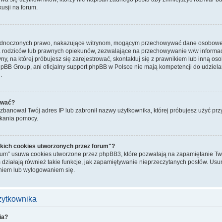
kusji na forum.
jednoczonych prawo, nakazujące witrynom, mogącym przechowywać dane osobowe n
rodziców lub prawnych opiekunów, zezwalające na przechowywanie w/w informacji.
ryny, na której próbujesz się zarejestrować, skontaktuj się z prawnikiem lub inną o
hpBB Group, ani oficjalny support phpBB w Polsce nie mają kompetencji do udziela
.
ować?
banował Twój adres IP lub zabronił nazwy użytkownika, której próbujesz użyć przy r
skania pomocy.
kich cookies utworzonych przez forum"?
rum” usuwa cookies utworzone przez phpBB3, które pozwalają na zapamiętanie Two
 działają również takie funkcje, jak zapamiętywanie nieprzeczytanych postów. Us
iem lub wylogowaniem się.
użytkownika
ia?