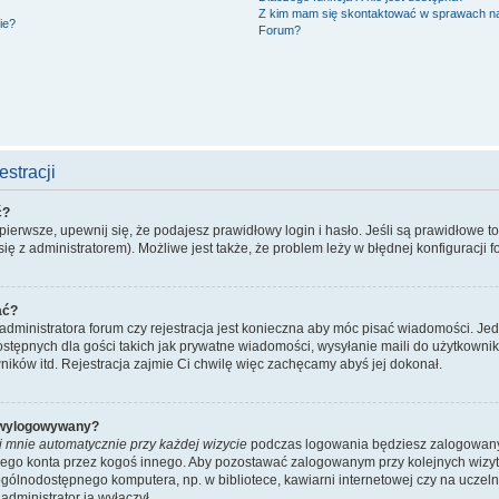
Z kim mam się skontaktować w sprawach n
ie?
Forum?
stracji
ć?
ierwsze, upewnij się, że podajesz prawidłowy login i hasło. Jeśli są prawidłowe t
ię z administratorem). Możliwe jest także, że problem leży w błędnej konfiguracji f
ać?
administratora forum czy rejestracja jest konieczna aby móc pisać wiadomości. Jed
stępnych dla gości takich jak prywatne wiadomości, wysyłanie maili do użytkowni
ników itd. Rejestracja zajmie Ci chwilę więc zachęcamy abyś jej dokonał.
 wylogowywany?
j mnie automatycznie przy każdej wizycie
podczas logowania będziesz zalogowany n
ojego konta przez kogoś innego. Aby pozostawać zalogowanym przy kolejnych wizy
ogólnodostępnego komputera, np. w bibliotece, kawiarni internetowej czy na uczelni. 
dministrator ją wyłączył.