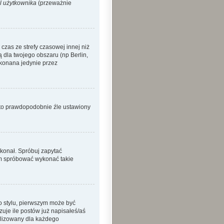
l użytkownika
(przeważnie
zas ze strefy czasowej innej niż
ą dla twojego obszaru (np Berlin,
okonana jedynie przez
o to prawdopodobnie źle ustawiony
ykonał. Spróbuj zapytać
sam spróbować wykonać takie
o stylu, pierwszym może być
je ile postów już napisałeś/aś
nalizowany dla każdego