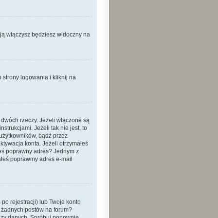
 ją włączysz będziesz widoczny na
strony logowania i kliknij na
 dwóch rzeczy. Jeżeli włączone są
trukcjami. Jeżeli tak nie jest, to
 użytkowników, bądź przez
ktywacja konta. Jeżeli otrzymałeś
dałeś poprawny adres? Jednym z
ałeś poprawmy adres e-mail
o rejestracji) lub Twoje konto
eś żadnych postów na forum?
bazy danych. Spróbuj ponownie