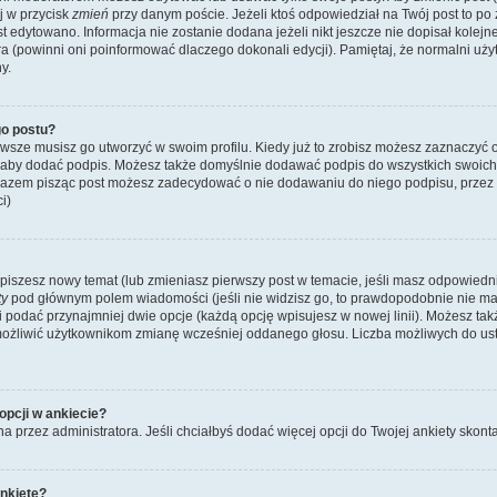
ij w przycisk
zmień
przy danym poście. Jeżeli ktoś odpowiedział na Twój post to po
st edytowano. Informacja nie zostanie dodana jeżeli nikt jeszcze nie dopisał kolej
ra (powinni oni poinformować dlaczego dokonali edycji). Pamiętaj, że normalni u
y.
o postu?
wsze musisz go utworzyć w swoim profilu. Kiedy już to zrobisz możesz zaznaczyć 
 aby dodać podpis. Możesz także domyślnie dodawać podpis do wszystkich swoic
 razem pisząc post możesz zadecydować o nie dodawaniu do niego podpisu, przez
i)
dy piszesz nowy temat (lub zmieniasz pierwszy post w temacie, jeśli masz odpowied
ty
pod głównym polem wiadomości (jeśli nie widzisz go, to prawdopodobnie nie m
y i podać przynajmniej dwie opcje (każdą opcję wpisujesz w nowej linii). Możesz ta
umożliwić użytkownikom zmianę wcześniej oddanego głosu. Liczba możliwych do usta
opcji w ankiecie?
na przez administratora. Jeśli chciałbyś dodać więcej opcji do Twojej ankiety skont
nkietę?