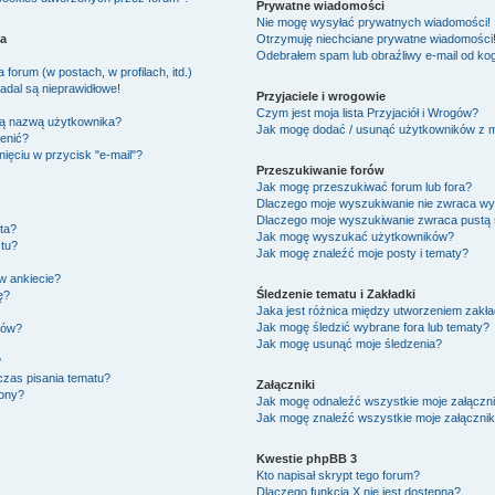
Prywatne wiadomości
Nie mogę wysyłać prywatnych wiadomości!
ka
Otrzymuję niechciane prywatne wiadomości
Odebrałem spam lub obraźliwy e-mail od kog
forum (w postach, w profilach, itd.)
adal są nieprawidłowe!
Przyjaciele i wrogowie
Czym jest moja lista Przyjaciół i Wrogów?
ją nazwą użytkownika?
Jak mogę dodać / usunąć użytkowników z moj
ienić?
ięciu w przycisk "e-mail"?
Przeszukiwanie forów
Jak mogę przeszukiwać forum lub fora?
Dlaczego moje wyszukiwanie nie zwraca w
Dlaczego moje wyszukiwanie zwraca pustą 
ta?
Jak mogę wyszukać użytkowników?
tu?
Jak mogę znaleźć moje posty i tematy?
w ankiecie?
Śledzenie tematu i Zakładki
ę?
Jaka jest różnica między utworzeniem zakła
Jak mogę śledzić wybrane fora lub tematy?
ków?
Jak mogę usunąć moje śledzenia?
?
czas pisania tematu?
Załączniki
zony?
Jak mogę odnaleźć wszystkie moje załączni
Jak mogę znaleźć wszystkie moje załącznik
Kwestie phpBB 3
Kto napisał skrypt tego forum?
Dlaczego funkcja X nie jest dostępna?