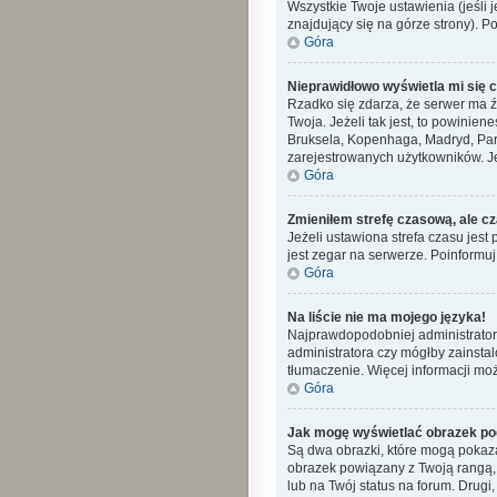
Wszystkie Twoje ustawienia (jeśli j
znajdujący się na górze strony). P
Góra
Nieprawidłowo wyświetla mi się cz
Rzadko się zdarza, że serwer ma ź
Twoja. Jeżeli tak jest, to powinie
Bruksela, Kopenhaga, Madryd, Pary
zarejestrowanych użytkowników. Jeś
Góra
Zmieniłem strefę czasową, ale cz
Jeżeli ustawiona strefa czasu jes
jest zegar na serwerze. Poinformuj
Góra
Na liście nie ma mojego języka!
Najprawdopodobniej administrator 
administratora czy mógłby zainstal
tłumaczenie. Więcej informacji moż
Góra
Jak mogę wyświetlać obrazek po
Są dwa obrazki, które mogą pokaza
obrazek powiązany z Twoją rangą,
lub na Twój status na forum. Drugi