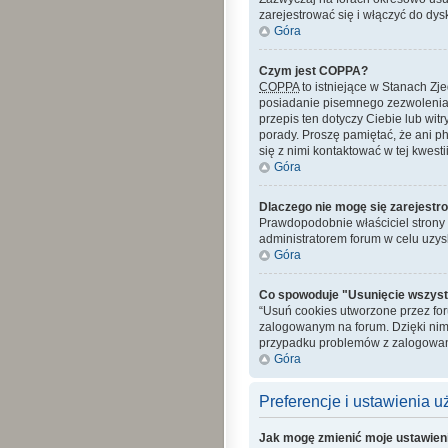
zarejestrować się i włączyć do dys
Góra
Czym jest COPPA?
COPPA
to istniejące w Stanach Z
posiadanie pisemnego zezwolenia 
przepis ten dotyczy Ciebie lub wit
porady. Proszę pamiętać, że ani p
się z nimi kontaktować w tej kwestii
Góra
Dlaczego nie mogę się zarejestr
Prawdopodobnie właściciel strony z
administratorem forum w celu uzy
Góra
Co spowoduje "Usunięcie wszyst
“Usuń cookies utworzone przez fo
zalogowanym na forum. Dzięki nim
przypadku problemów z zalogowan
Góra
Preferencje i ustawienia 
Jak mogę zmienić moje ustawien