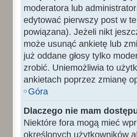
moderatora lub administrato
edytować pierwszy post w te
powiązana). Jeżeli nikt jesz
może usunąć ankietę lub zmien
już oddane głosy tylko moder
zrobić. Uniemożliwia to uży
ankietach poprzez zmianę opc
Góra
Dlaczego nie mam dostęp
Niektóre fora mogą mieć wp
określonych użytkowników al