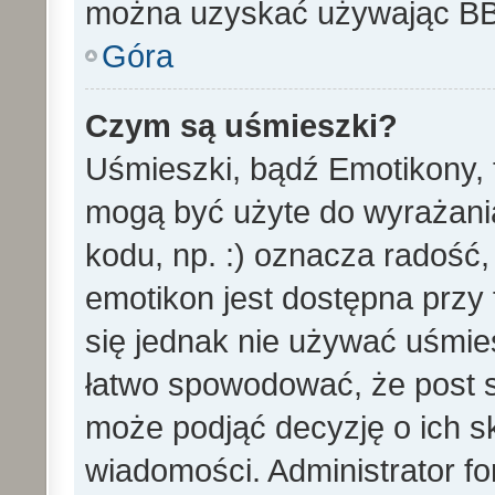
można uzyskać używając B
Góra
Czym są uśmieszki?
Uśmieszki, bądź Emotikony, t
mogą być użyte do wyrażania
kodu, np. :) oznacza radość,
emotikon jest dostępna przy 
się jednak nie używać uśmi
łatwo spowodować, że post st
może podjąć decyzję o ich s
wiadomości. Administrator f