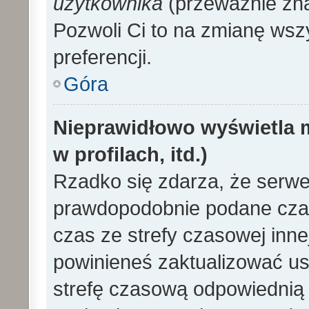
użytkownika
(przeważnie znaj
Pozwoli Ci to na zmianę wszy
preferencji.
Góra
Nieprawidłowo wyświetla m
w profilach, itd.)
Rzadko się zdarza, że serwe
prawdopodobnie podane czas
czas ze strefy czasowej innej 
powinieneś zaktualizować ust
strefę czasową odpowiednią d