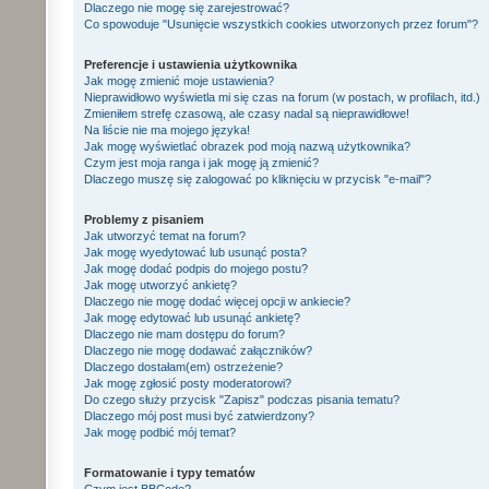
Dlaczego nie mogę się zarejestrować?
Co spowoduje "Usunięcie wszystkich cookies utworzonych przez forum"?
Preferencje i ustawienia użytkownika
Jak mogę zmienić moje ustawienia?
Nieprawidłowo wyświetla mi się czas na forum (w postach, w profilach, itd.)
Zmieniłem strefę czasową, ale czasy nadal są nieprawidłowe!
Na liście nie ma mojego języka!
Jak mogę wyświetlać obrazek pod moją nazwą użytkownika?
Czym jest moja ranga i jak mogę ją zmienić?
Dlaczego muszę się zalogować po kliknięciu w przycisk "e-mail"?
Problemy z pisaniem
Jak utworzyć temat na forum?
Jak mogę wyedytować lub usunąć posta?
Jak mogę dodać podpis do mojego postu?
Jak mogę utworzyć ankietę?
Dlaczego nie mogę dodać więcej opcji w ankiecie?
Jak mogę edytować lub usunąć ankietę?
Dlaczego nie mam dostępu do forum?
Dlaczego nie mogę dodawać załączników?
Dlaczego dostałam(em) ostrzeżenie?
Jak mogę zgłosić posty moderatorowi?
Do czego służy przycisk "Zapisz" podczas pisania tematu?
Dlaczego mój post musi być zatwierdzony?
Jak mogę podbić mój temat?
Formatowanie i typy tematów