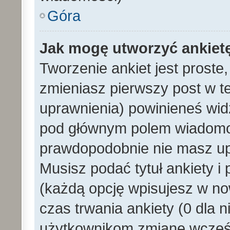
Góra
Jak mogę utworzyć ankiet
Tworzenie ankiet jest proste
zmieniasz pierwszy post w t
uprawnienia) powinieneś wid
pod głównym polem wiadomości
prawdopodobnie nie masz upr
Musisz podać tytuł ankiety i
(każdą opcję wpisujesz w no
czas trwania ankiety (0 dla 
użytkownikom zmianę wcześn