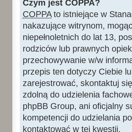
Czym jest COPPA?
COPPA
to istniejące w Stan
nakazujące witrynom, mog
niepełnoletnich do lat 13, p
rodziców lub prawnych opie
przechowywanie w/w informacj
przepis ten dotyczy Ciebie lu
zarejestrować, skontaktuj si
zdolną do udzielenia fachowe
phpBB Group, ani oficjalny 
kompetencji do udzielania po
kontaktować w tej kwestii.