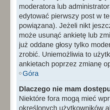
moderatora lub administrato
edytować pierwszy post w te
powiązana). Jeżeli nikt jesz
może usunąć ankietę lub zmien
już oddane głosy tylko moder
zrobić. Uniemożliwia to uży
ankietach poprzez zmianę opc
Góra
Dlaczego nie mam dostęp
Niektóre fora mogą mieć wp
określonych użytkowników al