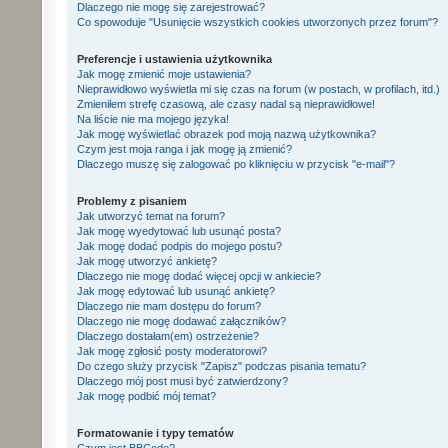
Dlaczego nie mogę się zarejestrować?
Co spowoduje "Usunięcie wszystkich cookies utworzonych przez forum"?
Preferencje i ustawienia użytkownika
Jak mogę zmienić moje ustawienia?
Nieprawidłowo wyświetla mi się czas na forum (w postach, w profilach, itd.)
Zmieniłem strefę czasową, ale czasy nadal są nieprawidłowe!
Na liście nie ma mojego języka!
Jak mogę wyświetlać obrazek pod moją nazwą użytkownika?
Czym jest moja ranga i jak mogę ją zmienić?
Dlaczego muszę się zalogować po kliknięciu w przycisk "e-mail"?
Problemy z pisaniem
Jak utworzyć temat na forum?
Jak mogę wyedytować lub usunąć posta?
Jak mogę dodać podpis do mojego postu?
Jak mogę utworzyć ankietę?
Dlaczego nie mogę dodać więcej opcji w ankiecie?
Jak mogę edytować lub usunąć ankietę?
Dlaczego nie mam dostępu do forum?
Dlaczego nie mogę dodawać załączników?
Dlaczego dostałam(em) ostrzeżenie?
Jak mogę zgłosić posty moderatorowi?
Do czego służy przycisk "Zapisz" podczas pisania tematu?
Dlaczego mój post musi być zatwierdzony?
Jak mogę podbić mój temat?
Formatowanie i typy tematów