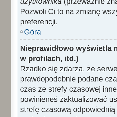
użytkownika
(przeważnie znaj
Pozwoli Ci to na zmianę wszy
preferencji.
Góra
Nieprawidłowo wyświetla m
w profilach, itd.)
Rzadko się zdarza, że serwe
prawdopodobnie podane czas
czas ze strefy czasowej innej 
powinieneś zaktualizować ust
strefę czasową odpowiednią d