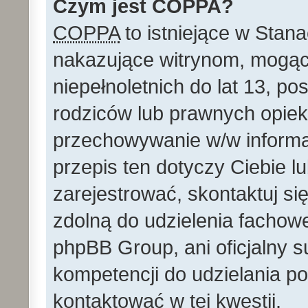
Czym jest COPPA?
COPPA
to istniejące w Stan
nakazujące witrynom, mog
niepełnoletnich do lat 13, p
rodziców lub prawnych opie
przechowywanie w/w informacj
przepis ten dotyczy Ciebie lu
zarejestrować, skontaktuj si
zdolną do udzielenia fachowe
phpBB Group, ani oficjalny 
kompetencji do udzielania po
kontaktować w tej kwestii.