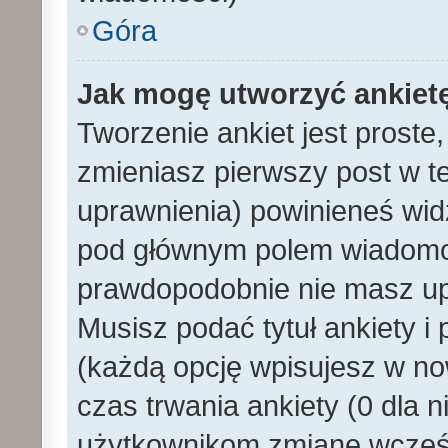
Góra
Jak mogę utworzyć ankiet
Tworzenie ankiet jest proste
zmieniasz pierwszy post w t
uprawnienia) powinieneś wid
pod głównym polem wiadomości
prawdopodobnie nie masz upr
Musisz podać tytuł ankiety i
(każdą opcję wpisujesz w no
czas trwania ankiety (0 dla 
użytkownikom zmianę wcześn