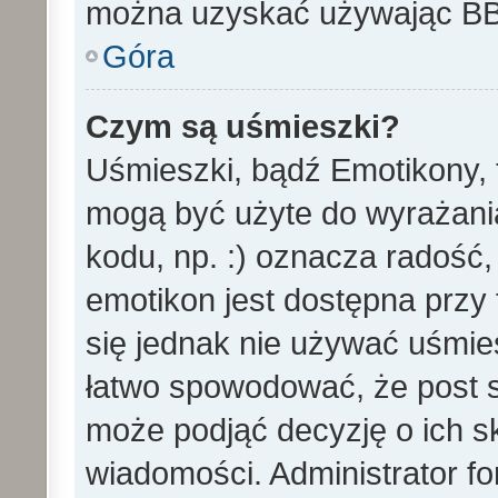
można uzyskać używając B
Góra
Czym są uśmieszki?
Uśmieszki, bądź Emotikony, t
mogą być użyte do wyrażania
kodu, np. :) oznacza radość,
emotikon jest dostępna przy 
się jednak nie używać uśmi
łatwo spowodować, że post st
może podjąć decyzję o ich s
wiadomości. Administrator f