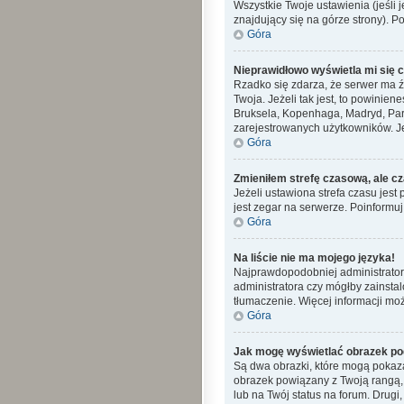
Wszystkie Twoje ustawienia (jeśli j
znajdujący się na górze strony). P
Góra
Nieprawidłowo wyświetla mi się cz
Rzadko się zdarza, że serwer ma ź
Twoja. Jeżeli tak jest, to powinie
Bruksela, Kopenhaga, Madryd, Pary
zarejestrowanych użytkowników. Jeś
Góra
Zmieniłem strefę czasową, ale cz
Jeżeli ustawiona strefa czasu jes
jest zegar na serwerze. Poinformuj
Góra
Na liście nie ma mojego języka!
Najprawdopodobniej administrator 
administratora czy mógłby zainstal
tłumaczenie. Więcej informacji moż
Góra
Jak mogę wyświetlać obrazek po
Są dwa obrazki, które mogą pokaza
obrazek powiązany z Twoją rangą,
lub na Twój status na forum. Drugi