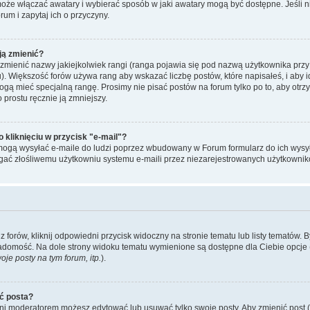
może włączać awatary i wybierać sposób w jaki awatary mogą być dostępne. Jeśli
orum i zapytaj ich o przyczyny.
ją zmienić?
mienić nazwy jakiejkolwiek rangi (ranga pojawia się pod nazwą użytkownika przy
u). Większość forów używa rang aby wskazać liczbę postów, które napisałeś, i aby 
ogą mieć specjalną rangę. Prosimy nie pisać postów na forum tylko po to, aby otr
 prostu ręcznie ją zmniejszy.
kliknięciu w przycisk "e-mail"?
mogą wysyłać e-maile do ludzi poprzez wbudowany w Forum formularz do ich wysyłan
egać złośliwemu użytkowniu systemu e-maili przez niezarejestrowanych użytkownik
forów, kliknij odpowiedni przycisk widoczny na stronie tematu lub listy tematów. 
adomość. Na dole strony widoku tematu wymienione są dostępne dla Ciebie opcje 
je posty na tym forum, itp.
).
ć posta?
 ani moderatorem możesz edytować lub usuwać tylko swoje posty. Aby zmienić post (