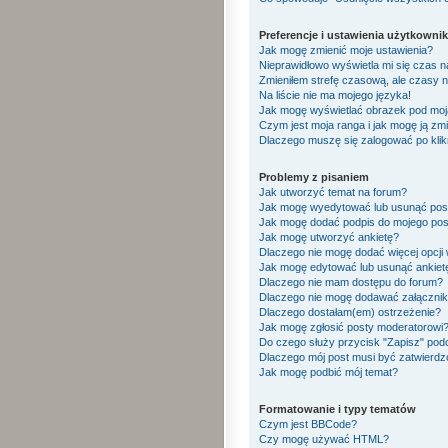
Preferencje i ustawienia użytkowni
Jak mogę zmienić moje ustawienia?
Nieprawidłowo wyświetla mi się czas na 
Zmieniłem strefę czasową, ale czasy n
Na liście nie ma mojego języka!
Jak mogę wyświetlać obrazek pod mo
Czym jest moja ranga i jak mogę ją zm
Dlaczego muszę się zalogować po klikn
Problemy z pisaniem
Jak utworzyć temat na forum?
Jak mogę wyedytować lub usunąć pos
Jak mogę dodać podpis do mojego pos
Jak mogę utworzyć ankietę?
Dlaczego nie mogę dodać więcej opcji 
Jak mogę edytować lub usunąć ankiet
Dlaczego nie mam dostępu do forum?
Dlaczego nie mogę dodawać załączni
Dlaczego dostałam(em) ostrzeżenie?
Jak mogę zgłosić posty moderatorowi
Do czego służy przycisk "Zapisz" pod
Dlaczego mój post musi być zatwierd
Jak mogę podbić mój temat?
Formatowanie i typy tematów
Czym jest BBCode?
Czy mogę używać HTML?