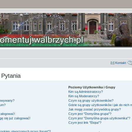
Kontakt
 Pytania
Poziomy Użytkownika i Grupy
Kim są Administratorzy?
Kim są Moderatorzy?
gowywany?
Czym są grupy użytkowników?
rum?
Gdzie są grupy użytkowników i jak do nich
Jak mogę zostać przywódcą grupy?
 zalogować!
Czym jest "Domyślna grupa"?
gę się już zalogować!
Czym jest "Domyślna grupa użytkownika"?
Czym jest link "Ekipa"?
cookies utworzonych przez forum"?