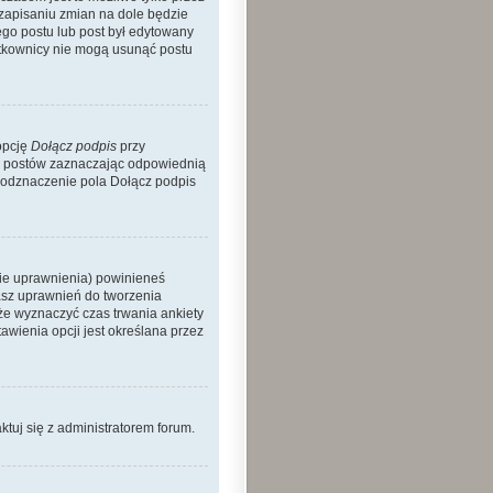
 zapisaniu zmian na dole będzie
nego postu lub post był edytowany
żytkownicy nie mogą usunąć postu
opcję
Dołącz podpis
przy
h postów zaznaczając odpowiednią
 odznaczenie pola Dołącz podpis
nie uprawnienia) powinieneś
asz uprawnień do tworzenia
kże wyznaczyć czas trwania ankiety
wienia opcji jest określana przez
aktuj się z administratorem forum.