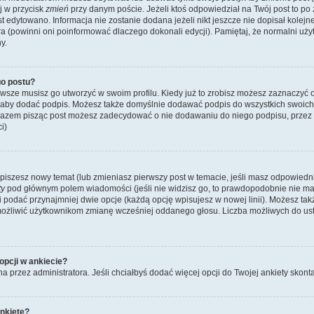
ij w przycisk
zmień
przy danym poście. Jeżeli ktoś odpowiedział na Twój post to po
st edytowano. Informacja nie zostanie dodana jeżeli nikt jeszcze nie dopisał kolej
ra (powinni oni poinformować dlaczego dokonali edycji). Pamiętaj, że normalni u
y.
o postu?
wsze musisz go utworzyć w swoim profilu. Kiedy już to zrobisz możesz zaznaczyć 
 aby dodać podpis. Możesz także domyślnie dodawać podpis do wszystkich swoic
 razem pisząc post możesz zadecydować o nie dodawaniu do niego podpisu, przez
i)
dy piszesz nowy temat (lub zmieniasz pierwszy post w temacie, jeśli masz odpowied
ty
pod głównym polem wiadomości (jeśli nie widzisz go, to prawdopodobnie nie m
y i podać przynajmniej dwie opcje (każdą opcję wpisujesz w nowej linii). Możesz ta
umożliwić użytkownikom zmianę wcześniej oddanego głosu. Liczba możliwych do usta
opcji w ankiecie?
na przez administratora. Jeśli chciałbyś dodać więcej opcji do Twojej ankiety skont
nkietę?