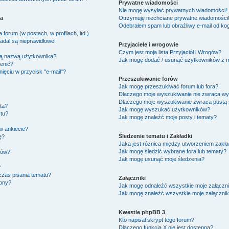
Prywatne wiadomości
Nie mogę wysyłać prywatnych wiadomości!
ka
Otrzymuję niechciane prywatne wiadomości
Odebrałem spam lub obraźliwy e-mail od kog
forum (w postach, w profilach, itd.)
adal są nieprawidłowe!
Przyjaciele i wrogowie
Czym jest moja lista Przyjaciół i Wrogów?
ją nazwą użytkownika?
Jak mogę dodać / usunąć użytkowników z moj
ienić?
ięciu w przycisk "e-mail"?
Przeszukiwanie forów
Jak mogę przeszukiwać forum lub fora?
Dlaczego moje wyszukiwanie nie zwraca w
Dlaczego moje wyszukiwanie zwraca pustą 
ta?
Jak mogę wyszukać użytkowników?
tu?
Jak mogę znaleźć moje posty i tematy?
w ankiecie?
Śledzenie tematu i Zakładki
ę?
Jaka jest różnica między utworzeniem zakła
Jak mogę śledzić wybrane fora lub tematy?
ków?
Jak mogę usunąć moje śledzenia?
?
czas pisania tematu?
Załączniki
zony?
Jak mogę odnaleźć wszystkie moje załączni
Jak mogę znaleźć wszystkie moje załącznik
Kwestie phpBB 3
Kto napisał skrypt tego forum?
Dlaczego funkcja X nie jest dostępna?