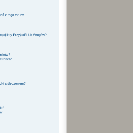
!
oś z tego forum!
ej listy Przyjaciół lub Wrogów?
yników?
stronę!?
dki a śledzeniem?
ki?
i?