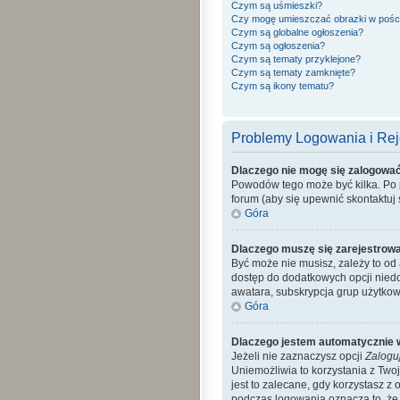
Czym są uśmieszki?
Czy mogę umieszczać obrazki w pośc
Czym są globalne ogłoszenia?
Czym są ogłoszenia?
Czym są tematy przyklejone?
Czym są tematy zamknięte?
Czym są ikony tematu?
Problemy Logowania i Reje
Dlaczego nie mogę się zalogowa
Powodów tego może być kilka. Po p
forum (aby się upewnić skontaktuj s
Góra
Dlaczego muszę się zarejestrow
Być może nie musisz, zależy to od 
dostęp do dodatkowych opcji niedo
awatara, subskrypcja grup użytkow
Góra
Dlaczego jestem automatycznie
Jeżeli nie zaznaczysz opcji
Zalogu
Uniemożliwia to korzystania z Tw
jest to zalecane, gdy korzystasz z 
podczas logowania oznacza to, że a