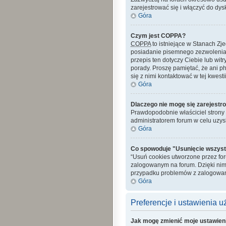
zarejestrować się i włączyć do dys
Góra
Czym jest COPPA?
COPPA
to istniejące w Stanach Z
posiadanie pisemnego zezwolenia 
przepis ten dotyczy Ciebie lub wit
porady. Proszę pamiętać, że ani p
się z nimi kontaktować w tej kwestii
Góra
Dlaczego nie mogę się zarejestr
Prawdopodobnie właściciel strony z
administratorem forum w celu uzy
Góra
Co spowoduje "Usunięcie wszyst
“Usuń cookies utworzone przez fo
zalogowanym na forum. Dzięki nim
przypadku problemów z zalogowan
Góra
Preferencje i ustawienia 
Jak mogę zmienić moje ustawien