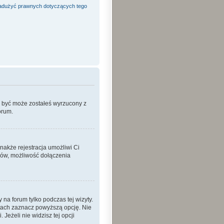
adużyć prawnych dotyczących tego
o być może zostałeś wyrzucony z
orum.
nakże rejestracja umożliwi Ci
ków, możliwość dołączenia
a forum tylko podczas tej wizyty.
tach zaznacz powyższą opcję. Nie
Jeżeli nie widzisz tej opcji