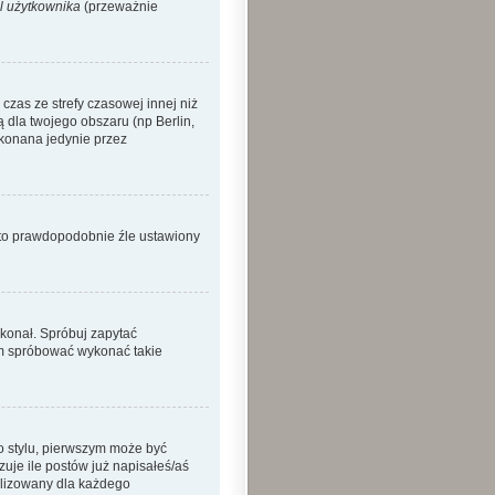
l użytkownika
(przeważnie
zas ze strefy czasowej innej niż
ą dla twojego obszaru (np Berlin,
okonana jedynie przez
o to prawdopodobnie źle ustawiony
ykonał. Spróbuj zapytać
sam spróbować wykonać takie
o stylu, pierwszym może być
je ile postów już napisałeś/aś
nalizowany dla każdego