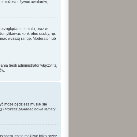
 nie możesz używać awatarów,
 przeglądaniu tematu, oraz w
identyfikować konkretne osoby, np.
zymać wyższą rangę. Moderator lub
ia (jeśli administrator włączył tą
ów.
Być może będziesz musiał się
((
YMożesz zakładać nowe tematy
czasem jest to możliwe tylko przez