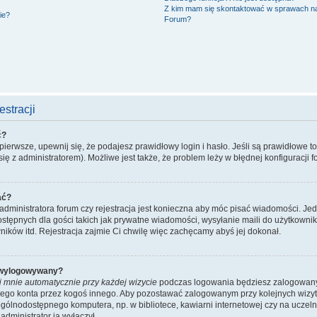
Z kim mam się skontaktować w sprawach n
ie?
Forum?
stracji
ć?
ierwsze, upewnij się, że podajesz prawidłowy login i hasło. Jeśli są prawidłowe t
ię z administratorem). Możliwe jest także, że problem leży w błędnej konfiguracji f
ać?
administratora forum czy rejestracja jest konieczna aby móc pisać wiadomości. Jed
stępnych dla gości takich jak prywatne wiadomości, wysyłanie maili do użytkowni
ników itd. Rejestracja zajmie Ci chwilę więc zachęcamy abyś jej dokonał.
 wylogowywany?
j mnie automatycznie przy każdej wizycie
podczas logowania będziesz zalogowany n
ojego konta przez kogoś innego. Aby pozostawać zalogowanym przy kolejnych wizy
ogólnodostępnego komputera, np. w bibliotece, kawiarni internetowej czy na uczelni. 
dministrator ją wyłączył.