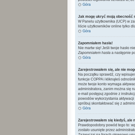
Góra
Jak mogę ukryć moją obecność 
W Panelu użytkownika (UCP) w zak
liście użytkowników online tylko dl
Góra
Zapomniałem hasła!
Nie martw się! Jeśli twoje hasło ni
Zapomniałem hasła
a następnie p
Góra
Zarejestrowałem się, ale nie mog
Na początku sprawdź, czy wpisujes
funkcje COPPA i kliknąłeś odnośn
może twoje konto wymaga aktywacj
administratora, zanim można się n
e-mail postępuj zgodnie z instrukc
powodów wykorzystania aktywacji 
spróbuj skontaktować się z admini
Góra
Zarejestrowałem się kiedyś, ale 
Prawdopodobny powód tego to: wpro
zostało usunięte przez administra
Zazwyczaj na forach okresowo usu