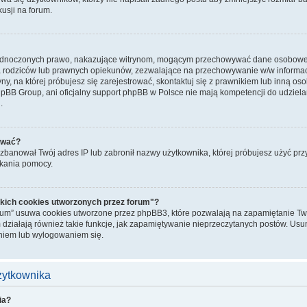
kusji na forum.
jednoczonych prawo, nakazujące witrynom, mogącym przechowywać dane osobowe n
rodziców lub prawnych opiekunów, zezwalające na przechowywanie w/w informacji.
ryny, na której próbujesz się zarejestrować, skontaktuj się z prawnikiem lub inną o
hpBB Group, ani oficjalny support phpBB w Polsce nie mają kompetencji do udziela
.
ować?
banował Twój adres IP lub zabronił nazwy użytkownika, której próbujesz użyć przy r
skania pomocy.
kich cookies utworzonych przez forum"?
rum” usuwa cookies utworzone przez phpBB3, które pozwalają na zapamiętanie Two
 działają również takie funkcje, jak zapamiętywanie nieprzeczytanych postów. Us
iem lub wylogowaniem się.
użytkownika
ia?