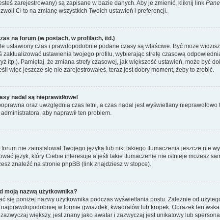
esteś zarejestrowany) są zapisane w bazie danych. Aby je zmienić, kliknij link
Pane
ozwoli Ci to na zmianę wszystkich Twoich ustawień i preferencji.
as na forum (w postach, w profilach, itd.)
le ustawiony czas i prawdopodobnie podane czasy są właściwe. Być może widzisz c
neś zaktualizować ustawienia twojego profilu, wybierając strefę czasową odpowiedni
ż itp.). Pamiętaj, że zmiana strefy czasowej, jak większość ustawień, może być d
li więc jeszcze się nie zarejestrowałeś, teraz jest dobry moment, żeby to zrobić.
asy nadal są nieprawidłowe!
t poprawna oraz uwzględnia czas letni, a czas nadal jest wyświetlany nieprawdłow
 administratora, aby naprawił ten problem.
forum nie zainstalował Twojego języka lub nikt takiego tłumaczenia jeszcze nie w
ować język, który Ciebie interesuje a jeśli takie tłumaczenie nie istnieje możesz 
esz znaleźć na stronie phpBB (link znajdziesz w stopce).
d moją nazwą użytkownika?
ć się poniżej nazwy użytkownika podczas wyświetlania postu. Zależnie od użyteg
 najprawdopodobniej w formie gwiazdek, kwadratów lub kropek. Obrazek ten wskazu
, zazwyczaj większy, jest znany jako awatar i zazwyczaj jest unikatowy lub sperso