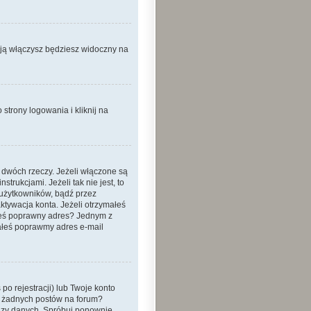
 ją włączysz będziesz widoczny na
strony logowania i kliknij na
 dwóch rzeczy. Jeżeli włączone są
trukcjami. Jeżeli tak nie jest, to
 użytkowników, bądź przez
ktywacja konta. Jeżeli otrzymałeś
dałeś poprawny adres? Jednym z
ałeś poprawmy adres e-mail
o rejestracji) lub Twoje konto
eś żadnych postów na forum?
bazy danych. Spróbuj ponownie