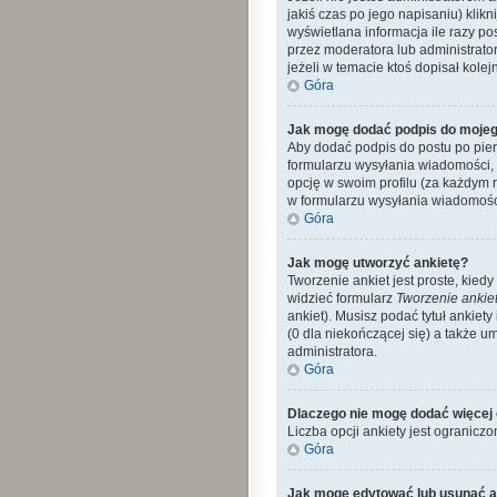
jakiś czas po jego napisaniu) klikn
wyświetlana informacja ile razy po
przez moderatora lub administrato
jeżeli w temacie ktoś dopisał kolejn
Góra
Jak mogę dodać podpis do mojeg
Aby dodać podpis do postu po pier
formularzu wysyłania wiadomości,
opcję w swoim profilu (za każdym
w formularzu wysyłania wiadomośc
Góra
Jak mogę utworzyć ankietę?
Tworzenie ankiet jest proste, kie
widzieć formularz
Tworzenie ankie
ankiet). Musisz podać tytuł ankiet
(0 dla niekończącej się) a także 
administratora.
Góra
Dlaczego nie mogę dodać więcej 
Liczba opcji ankiety jest ograniczo
Góra
Jak mogę edytować lub usunąć a