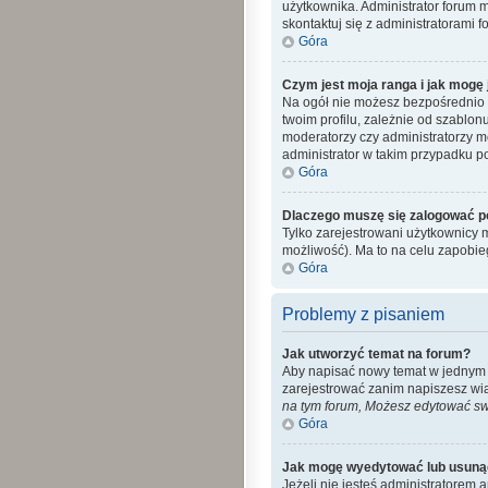
użytkownika. Administrator forum 
skontaktuj się z administratorami f
Góra
Czym jest moja ranga i jak mogę 
Na ogół nie możesz bezpośrednio z
twoim profilu, zależnie od szablon
moderatorzy czy administratorzy m
administrator w takim przypadku po
Góra
Dlaczego muszę się zalogować po 
Tylko zarejestrowani użytkownicy 
możliwość). Ma to na celu zapobi
Góra
Problemy z pisaniem
Jak utworzyć temat na forum?
Aby napisać nowy temat w jednym z 
zarejestrować zanim napiszesz wi
na tym forum, Możesz edytować swo
Góra
Jak mogę wyedytować lub usuną
Jeżeli nie jesteś administratorem