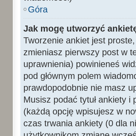
Góra
Jak mogę utworzyć ankiet
Tworzenie ankiet jest proste
zmieniasz pierwszy post w t
uprawnienia) powinieneś wid
pod głównym polem wiadomości
prawdopodobnie nie masz upr
Musisz podać tytuł ankiety i
(każdą opcję wpisujesz w no
czas trwania ankiety (0 dla 
użytkownikom zmianę wcześn