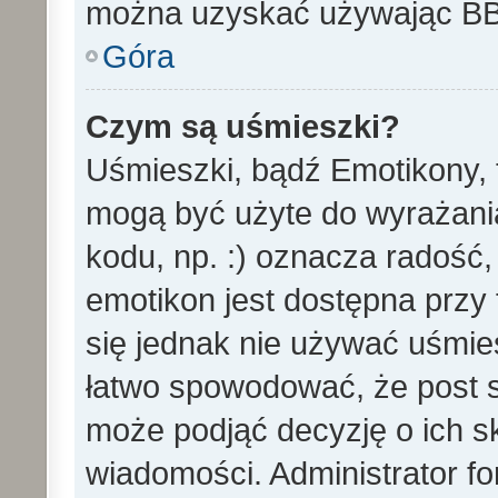
można uzyskać używając B
Góra
Czym są uśmieszki?
Uśmieszki, bądź Emotikony, t
mogą być użyte do wyrażania
kodu, np. :) oznacza radość,
emotikon jest dostępna przy 
się jednak nie używać uśmi
łatwo spowodować, że post st
może podjąć decyzję o ich s
wiadomości. Administrator f