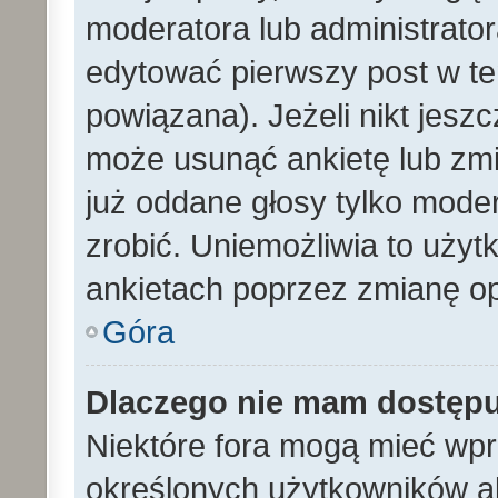
moderatora lub administrato
edytować pierwszy post w te
powiązana). Jeżeli nikt jesz
może usunąć ankietę lub zmien
już oddane głosy tylko moder
zrobić. Uniemożliwia to uży
ankietach poprzez zmianę opc
Góra
Dlaczego nie mam dostęp
Niektóre fora mogą mieć wp
określonych użytkowników al