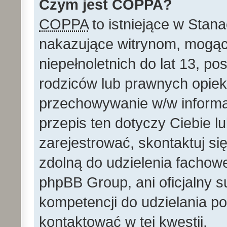
Czym jest COPPA?
COPPA
to istniejące w Stan
nakazujące witrynom, mog
niepełnoletnich do lat 13, p
rodziców lub prawnych opie
przechowywanie w/w informacj
przepis ten dotyczy Ciebie lu
zarejestrować, skontaktuj si
zdolną do udzielenia fachowe
phpBB Group, ani oficjalny 
kompetencji do udzielania po
kontaktować w tej kwestii.