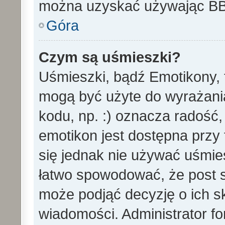
można uzyskać używając B
Góra
Czym są uśmieszki?
Uśmieszki, bądź Emotikony, t
mogą być użyte do wyrażania
kodu, np. :) oznacza radość,
emotikon jest dostępna przy 
się jednak nie używać uśmi
łatwo spowodować, że post st
może podjąć decyzję o ich s
wiadomości. Administrator f