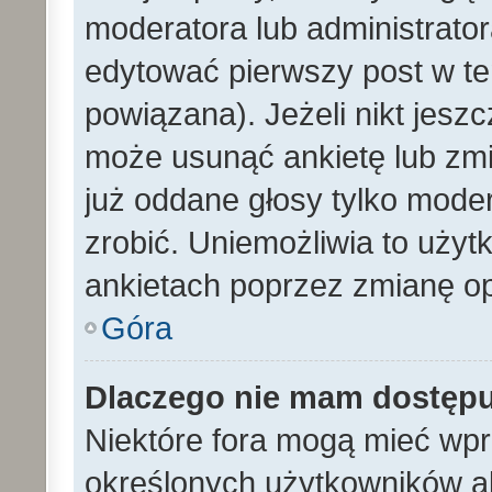
moderatora lub administrato
edytować pierwszy post w te
powiązana). Jeżeli nikt jesz
może usunąć ankietę lub zmien
już oddane głosy tylko moder
zrobić. Uniemożliwia to uży
ankietach poprzez zmianę opc
Góra
Dlaczego nie mam dostęp
Niektóre fora mogą mieć wp
określonych użytkowników al