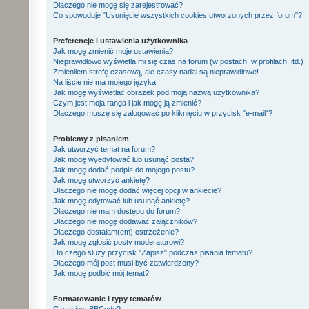
Dlaczego nie mogę się zarejestrować?
Co spowoduje "Usunięcie wszystkich cookies utworzonych przez forum"?
Preferencje i ustawienia użytkownika
Jak mogę zmienić moje ustawienia?
Nieprawidłowo wyświetla mi się czas na forum (w postach, w profilach, itd.)
Zmieniłem strefę czasową, ale czasy nadal są nieprawidłowe!
Na liście nie ma mojego języka!
Jak mogę wyświetlać obrazek pod moją nazwą użytkownika?
Czym jest moja ranga i jak mogę ją zmienić?
Dlaczego muszę się zalogować po kliknięciu w przycisk "e-mail"?
Problemy z pisaniem
Jak utworzyć temat na forum?
Jak mogę wyedytować lub usunąć posta?
Jak mogę dodać podpis do mojego postu?
Jak mogę utworzyć ankietę?
Dlaczego nie mogę dodać więcej opcji w ankiecie?
Jak mogę edytować lub usunąć ankietę?
Dlaczego nie mam dostępu do forum?
Dlaczego nie mogę dodawać załączników?
Dlaczego dostałam(em) ostrzeżenie?
Jak mogę zgłosić posty moderatorowi?
Do czego służy przycisk "Zapisz" podczas pisania tematu?
Dlaczego mój post musi być zatwierdzony?
Jak mogę podbić mój temat?
Formatowanie i typy tematów