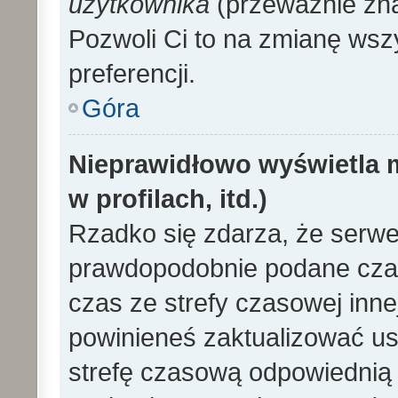
użytkownika
(przeważnie znaj
Pozwoli Ci to na zmianę wszy
preferencji.
Góra
Nieprawidłowo wyświetla m
w profilach, itd.)
Rzadko się zdarza, że serwe
prawdopodobnie podane czas
czas ze strefy czasowej innej 
powinieneś zaktualizować ust
strefę czasową odpowiednią d