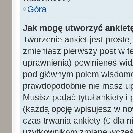
Góra
Jak mogę utworzyć ankiet
Tworzenie ankiet jest proste
zmieniasz pierwszy post w t
uprawnienia) powinieneś wid
pod głównym polem wiadomości
prawdopodobnie nie masz upr
Musisz podać tytuł ankiety i
(każdą opcję wpisujesz w no
czas trwania ankiety (0 dla 
użytkownikom zmianę wcześn