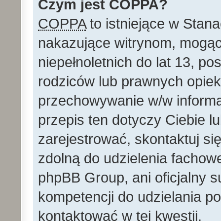
Czym jest COPPA?
COPPA
to istniejące w Stan
nakazujące witrynom, mog
niepełnoletnich do lat 13, p
rodziców lub prawnych opie
przechowywanie w/w informacj
przepis ten dotyczy Ciebie lu
zarejestrować, skontaktuj si
zdolną do udzielenia fachowe
phpBB Group, ani oficjalny 
kompetencji do udzielania po
kontaktować w tej kwestii.