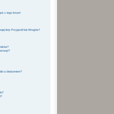
!
oś z tego forum!
ej listy Przyjaciół lub Wrogów?
yników?
stronę!?
dki a śledzeniem?
ki?
i?