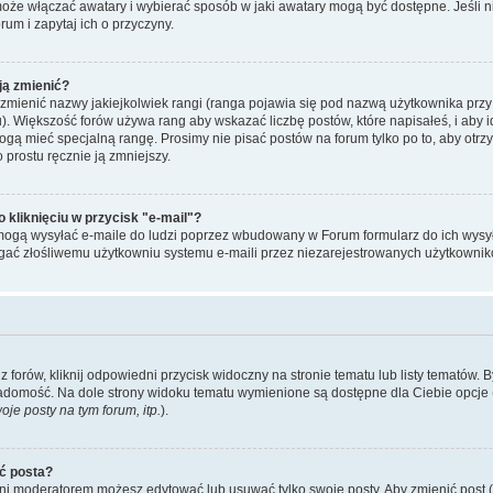
może włączać awatary i wybierać sposób w jaki awatary mogą być dostępne. Jeśli
orum i zapytaj ich o przyczyny.
ją zmienić?
mienić nazwy jakiejkolwiek rangi (ranga pojawia się pod nazwą użytkownika przy
u). Większość forów używa rang aby wskazać liczbę postów, które napisałeś, i aby 
ogą mieć specjalną rangę. Prosimy nie pisać postów na forum tylko po to, aby otr
 prostu ręcznie ją zmniejszy.
kliknięciu w przycisk "e-mail"?
mogą wysyłać e-maile do ludzi poprzez wbudowany w Forum formularz do ich wysyłan
egać złośliwemu użytkowniu systemu e-maili przez niezarejestrowanych użytkownik
forów, kliknij odpowiedni przycisk widoczny na stronie tematu lub listy tematów. 
adomość. Na dole strony widoku tematu wymienione są dostępne dla Ciebie opcje 
je posty na tym forum, itp.
).
ć posta?
 ani moderatorem możesz edytować lub usuwać tylko swoje posty. Aby zmienić post (