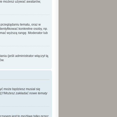
 nie możesz używać awatarów,
 przeglądaniu tematu, oraz w
identyfikować konkretne osoby, np.
zymać wyższą rangę. Moderator lub
ia (jeśli administrator włączył tą
ów.
Być może będziesz musiał się
((
YMożesz zakładać nowe tematy
czasem jest to możliwe tylko przez