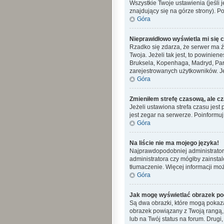
Wszystkie Twoje ustawienia (jeśli j
znajdujący się na górze strony). P
Góra
Nieprawidłowo wyświetla mi się cz
Rzadko się zdarza, że serwer ma ź
Twoja. Jeżeli tak jest, to powinie
Bruksela, Kopenhaga, Madryd, Pary
zarejestrowanych użytkowników. Jeś
Góra
Zmieniłem strefę czasową, ale cz
Jeżeli ustawiona strefa czasu jes
jest zegar na serwerze. Poinformuj
Góra
Na liście nie ma mojego języka!
Najprawdopodobniej administrator 
administratora czy mógłby zainstal
tłumaczenie. Więcej informacji moż
Góra
Jak mogę wyświetlać obrazek po
Są dwa obrazki, które mogą pokaza
obrazek powiązany z Twoją rangą,
lub na Twój status na forum. Drugi