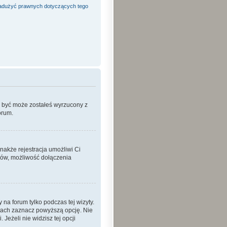
adużyć prawnych dotyczących tego
o być może zostałeś wyrzucony z
orum.
nakże rejestracja umożliwi Ci
ków, możliwość dołączenia
a forum tylko podczas tej wizyty.
tach zaznacz powyższą opcję. Nie
Jeżeli nie widzisz tej opcji