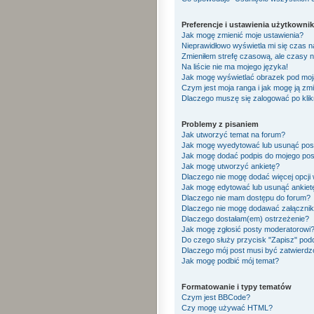
Preferencje i ustawienia użytkowni
Jak mogę zmienić moje ustawienia?
Nieprawidłowo wyświetla mi się czas na 
Zmieniłem strefę czasową, ale czasy n
Na liście nie ma mojego języka!
Jak mogę wyświetlać obrazek pod mo
Czym jest moja ranga i jak mogę ją zm
Dlaczego muszę się zalogować po klikn
Problemy z pisaniem
Jak utworzyć temat na forum?
Jak mogę wyedytować lub usunąć pos
Jak mogę dodać podpis do mojego pos
Jak mogę utworzyć ankietę?
Dlaczego nie mogę dodać więcej opcji 
Jak mogę edytować lub usunąć ankiet
Dlaczego nie mam dostępu do forum?
Dlaczego nie mogę dodawać załączni
Dlaczego dostałam(em) ostrzeżenie?
Jak mogę zgłosić posty moderatorowi
Do czego służy przycisk "Zapisz" pod
Dlaczego mój post musi być zatwierd
Jak mogę podbić mój temat?
Formatowanie i typy tematów
Czym jest BBCode?
Czy mogę używać HTML?