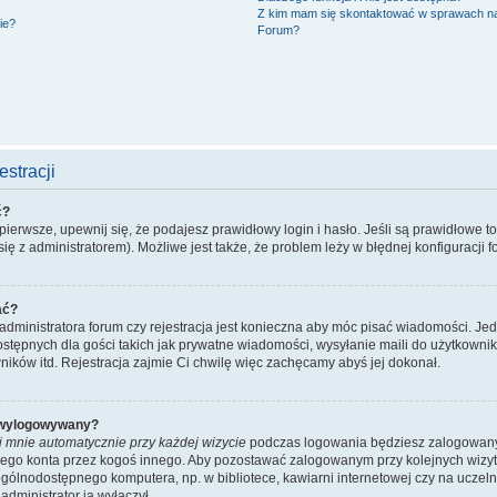
Z kim mam się skontaktować w sprawach n
ie?
Forum?
stracji
ć?
ierwsze, upewnij się, że podajesz prawidłowy login i hasło. Jeśli są prawidłowe t
ię z administratorem). Możliwe jest także, że problem leży w błędnej konfiguracji f
ać?
administratora forum czy rejestracja jest konieczna aby móc pisać wiadomości. Jed
stępnych dla gości takich jak prywatne wiadomości, wysyłanie maili do użytkowni
ników itd. Rejestracja zajmie Ci chwilę więc zachęcamy abyś jej dokonał.
 wylogowywany?
j mnie automatycznie przy każdej wizycie
podczas logowania będziesz zalogowany n
ojego konta przez kogoś innego. Aby pozostawać zalogowanym przy kolejnych wizy
ogólnodostępnego komputera, np. w bibliotece, kawiarni internetowej czy na uczelni. 
dministrator ją wyłączył.