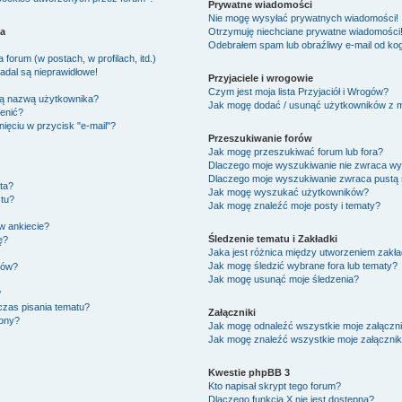
Prywatne wiadomości
Nie mogę wysyłać prywatnych wiadomości!
ka
Otrzymuję niechciane prywatne wiadomości
Odebrałem spam lub obraźliwy e-mail od kog
forum (w postach, w profilach, itd.)
adal są nieprawidłowe!
Przyjaciele i wrogowie
Czym jest moja lista Przyjaciół i Wrogów?
ją nazwą użytkownika?
Jak mogę dodać / usunąć użytkowników z moj
ienić?
ięciu w przycisk "e-mail"?
Przeszukiwanie forów
Jak mogę przeszukiwać forum lub fora?
Dlaczego moje wyszukiwanie nie zwraca w
Dlaczego moje wyszukiwanie zwraca pustą 
ta?
Jak mogę wyszukać użytkowników?
tu?
Jak mogę znaleźć moje posty i tematy?
w ankiecie?
Śledzenie tematu i Zakładki
ę?
Jaka jest różnica między utworzeniem zakła
Jak mogę śledzić wybrane fora lub tematy?
ków?
Jak mogę usunąć moje śledzenia?
?
czas pisania tematu?
Załączniki
zony?
Jak mogę odnaleźć wszystkie moje załączni
Jak mogę znaleźć wszystkie moje załącznik
Kwestie phpBB 3
Kto napisał skrypt tego forum?
Dlaczego funkcja X nie jest dostępna?