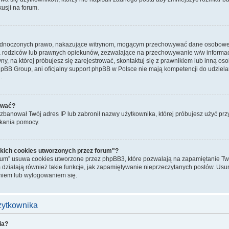
kusji na forum.
jednoczonych prawo, nakazujące witrynom, mogącym przechowywać dane osobowe n
rodziców lub prawnych opiekunów, zezwalające na przechowywanie w/w informacji.
ryny, na której próbujesz się zarejestrować, skontaktuj się z prawnikiem lub inną o
hpBB Group, ani oficjalny support phpBB w Polsce nie mają kompetencji do udziela
.
ować?
banował Twój adres IP lub zabronił nazwy użytkownika, której próbujesz użyć przy r
skania pomocy.
kich cookies utworzonych przez forum"?
rum” usuwa cookies utworzone przez phpBB3, które pozwalają na zapamiętanie Two
 działają również takie funkcje, jak zapamiętywanie nieprzeczytanych postów. Us
iem lub wylogowaniem się.
użytkownika
ia?