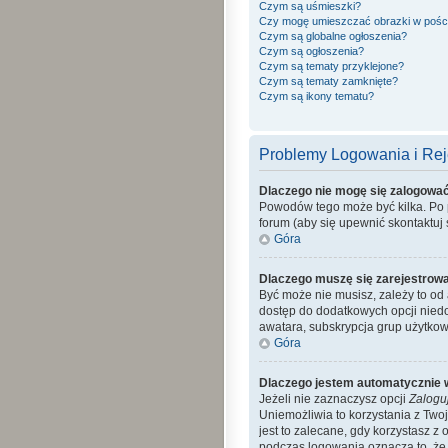
Czym są uśmieszki?
Czy mogę umieszczać obrazki w pośc
Czym są globalne ogłoszenia?
Czym są ogłoszenia?
Czym są tematy przyklejone?
Czym są tematy zamknięte?
Czym są ikony tematu?
Problemy Logowania i Reje
Dlaczego nie mogę się zalogowa
Powodów tego może być kilka. Po p
forum (aby się upewnić skontaktuj s
Góra
Dlaczego muszę się zarejestrow
Być może nie musisz, zależy to od 
dostęp do dodatkowych opcji niedo
awatara, subskrypcja grup użytkow
Góra
Dlaczego jestem automatycznie
Jeżeli nie zaznaczysz opcji
Zalogu
Uniemożliwia to korzystania z Tw
jest to zalecane, gdy korzystasz z 
podczas logowania oznacza to, że a