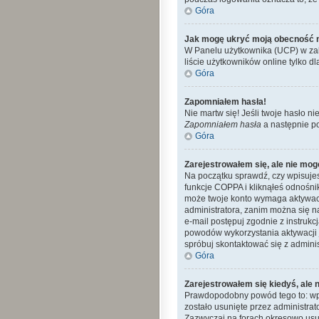
Góra
Jak mogę ukryć moją obecność 
W Panelu użytkownika (UCP) w zak
liście użytkowników online tylko dl
Góra
Zapomniałem hasła!
Nie martw się! Jeśli twoje hasło ni
Zapomniałem hasła
a następnie p
Góra
Zarejestrowałem się, ale nie mog
Na początku sprawdź, czy wpisujes
funkcje COPPA i kliknąłeś odnośn
może twoje konto wymaga aktywacj
administratora, zanim można się n
e-mail postępuj zgodnie z instrukc
powodów wykorzystania aktywacji 
spróbuj skontaktować się z admini
Góra
Zarejestrowałem się kiedyś, ale 
Prawdopodobny powód tego to: wpro
zostało usunięte przez administra
Zazwyczaj na forach okresowo usu