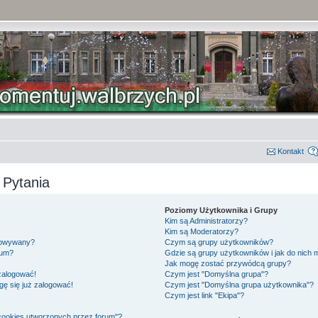
Kontakt
 Pytania
Poziomy Użytkownika i Grupy
Kim są Administratorzy?
Kim są Moderatorzy?
gowywany?
Czym są grupy użytkowników?
rum?
Gdzie są grupy użytkowników i jak do nich
Jak mogę zostać przywódcą grupy?
 zalogować!
Czym jest "Domyślna grupa"?
gę się już zalogować!
Czym jest "Domyślna grupa użytkownika"?
Czym jest link "Ekipa"?
cookies utworzonych przez forum"?