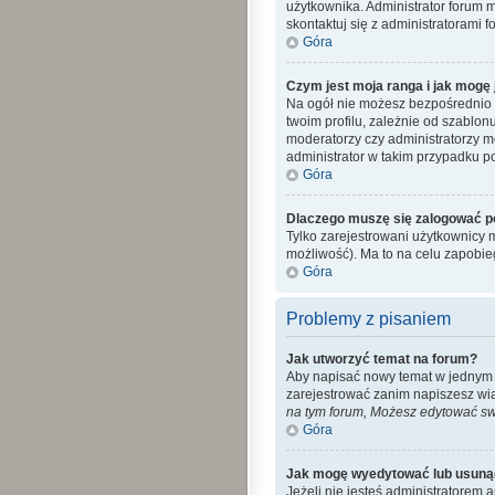
użytkownika. Administrator forum 
skontaktuj się z administratorami f
Góra
Czym jest moja ranga i jak mogę 
Na ogół nie możesz bezpośrednio z
twoim profilu, zależnie od szablon
moderatorzy czy administratorzy m
administrator w takim przypadku po
Góra
Dlaczego muszę się zalogować po 
Tylko zarejestrowani użytkownicy 
możliwość). Ma to na celu zapobi
Góra
Problemy z pisaniem
Jak utworzyć temat na forum?
Aby napisać nowy temat w jednym z 
zarejestrować zanim napiszesz wi
na tym forum, Możesz edytować swo
Góra
Jak mogę wyedytować lub usuną
Jeżeli nie jesteś administratorem