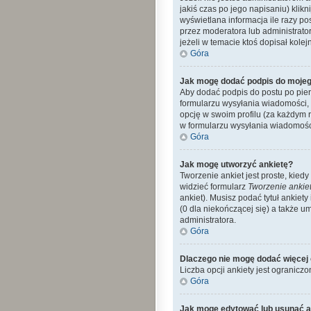
jakiś czas po jego napisaniu) klikn
wyświetlana informacja ile razy po
przez moderatora lub administrato
jeżeli w temacie ktoś dopisał kolejn
Góra
Jak mogę dodać podpis do mojeg
Aby dodać podpis do postu po pier
formularzu wysyłania wiadomości,
opcję w swoim profilu (za każdym
w formularzu wysyłania wiadomośc
Góra
Jak mogę utworzyć ankietę?
Tworzenie ankiet jest proste, kie
widzieć formularz
Tworzenie ankie
ankiet). Musisz podać tytuł ankiet
(0 dla niekończącej się) a także 
administratora.
Góra
Dlaczego nie mogę dodać więcej 
Liczba opcji ankiety jest ograniczo
Góra
Jak mogę edytować lub usunąć a