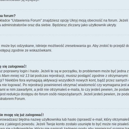
na forum?
ładce “Ustawienia Forum” znajdziesz opcję Ukryj moją obecność na forum. Jeżeli
a administratorów oraz dla siebie. Będziesz zliczany jako użytkownik ukryty.
e może byc odzyskane, istnieje możliwość zresetowania go. Aby zrobić to przejdź do 
ostępuj zgodnie ze wskazówkami.
ę się zalogować!
z poprawny login i hasło. Jeżeli te są w porządku, to problemem może być jedna z
ik
Mam mniej niż 13 lat
podczas rejestracji, musisz postąpić zgodnie z otrzymanymi ins
i? Niektóre fora wymagają aktywacji wszystkich nowych kont, bądź przez samych
a nie logować. Po rejestracji powinieneś otrzymać wiadomość czy wymagana jest a
jami w nim zawartymi, a jeśli nie otrzymałeś e-maila, to czy jesteś pewien, że po
jest
redukcja
dostępu do forum osób niepożądanych. Jeżeli jesteś pewien, że pod
stratorem Forum.
nie mogę się już zalogować!
wadzasz błędna nazwę użytkownika lub hasło (sprawdź e-mail, który otrzymałeś p
tora z jakiegoś powodu. Jeżeli Twoje konto zostało usunięte to być może nie pisał
wa się użytkowników, którzy nie napisali żadnego postu aby zmniejszyć rozmiar 