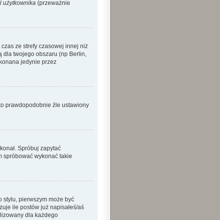
l użytkownika
(przeważnie
zas ze strefy czasowej innej niż
ą dla twojego obszaru (np Berlin,
okonana jedynie przez
o to prawdopodobnie źle ustawiony
ykonał. Spróbuj zapytać
sam spróbować wykonać takie
o stylu, pierwszym może być
je ile postów już napisałeś/aś
nalizowany dla każdego