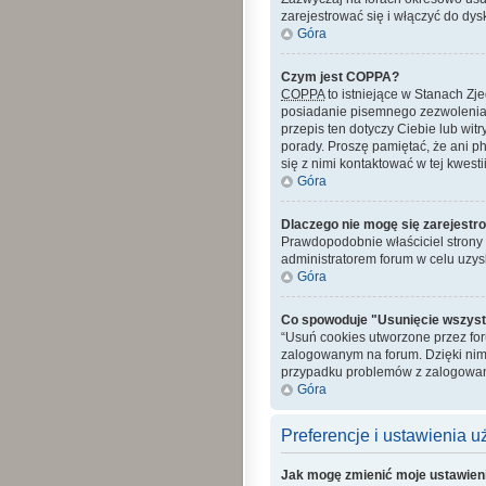
zarejestrować się i włączyć do dys
Góra
Czym jest COPPA?
COPPA
to istniejące w Stanach Z
posiadanie pisemnego zezwolenia 
przepis ten dotyczy Ciebie lub wit
porady. Proszę pamiętać, że ani p
się z nimi kontaktować w tej kwestii
Góra
Dlaczego nie mogę się zarejestr
Prawdopodobnie właściciel strony z
administratorem forum w celu uzy
Góra
Co spowoduje "Usunięcie wszyst
“Usuń cookies utworzone przez fo
zalogowanym na forum. Dzięki nim
przypadku problemów z zalogowan
Góra
Preferencje i ustawienia 
Jak mogę zmienić moje ustawien