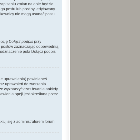
 zapisaniu zmian na dole będzie
nego postu lub post był edytowany
żytkownicy nie mogą usunąć postu
opcję
Dołącz podpis
przy
h postów zaznaczając odpowiednią
 odznaczenie pola Dołącz podpis
nie uprawnienia) powinieneś
asz uprawnień do tworzenia
kże wyznaczyć czas trwania ankiety
wienia opcji jest określana przez
aktuj się z administratorem forum.