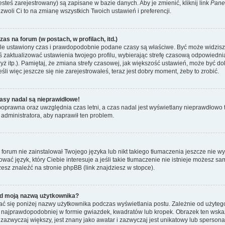
esteś zarejestrowany) są zapisane w bazie danych. Aby je zmienić, kliknij link
Pane
ozwoli Ci to na zmianę wszystkich Twoich ustawień i preferencji.
as na forum (w postach, w profilach, itd.)
le ustawiony czas i prawdopodobnie podane czasy są właściwe. Być może widzisz c
neś zaktualizować ustawienia twojego profilu, wybierając strefę czasową odpowiedni
ż itp.). Pamiętaj, że zmiana strefy czasowej, jak większość ustawień, może być d
li więc jeszcze się nie zarejestrowałeś, teraz jest dobry moment, żeby to zrobić.
asy nadal są nieprawidłowe!
t poprawna oraz uwzględnia czas letni, a czas nadal jest wyświetlany nieprawdłow
 administratora, aby naprawił ten problem.
forum nie zainstalował Twojego języka lub nikt takiego tłumaczenia jeszcze nie w
ować język, który Ciebie interesuje a jeśli takie tłumaczenie nie istnieje możesz 
esz znaleźć na stronie phpBB (link znajdziesz w stopce).
d moją nazwą użytkownika?
ć się poniżej nazwy użytkownika podczas wyświetlania postu. Zależnie od użyteg
 najprawdopodobniej w formie gwiazdek, kwadratów lub kropek. Obrazek ten wskazu
, zazwyczaj większy, jest znany jako awatar i zazwyczaj jest unikatowy lub sperso