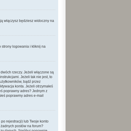
 ją włączysz będziesz widoczny na
strony logowania i kliknij na
 dwóch rzeczy. Jeżeli włączone są
trukcjami. Jeżeli tak nie jest, to
 użytkowników, bądź przez
ktywacja konta. Jeżeli otrzymałeś
dałeś poprawny adres? Jednym z
ałeś poprawmy adres e-mail
o rejestracji) lub Twoje konto
eś żadnych postów na forum?
bazy danych. Spróbuj ponownie