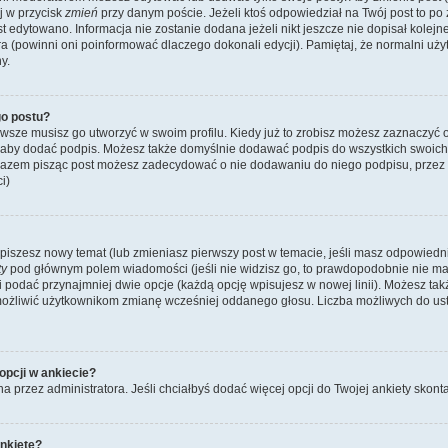
ij w przycisk
zmień
przy danym poście. Jeżeli ktoś odpowiedział na Twój post to po
st edytowano. Informacja nie zostanie dodana jeżeli nikt jeszcze nie dopisał kolej
ra (powinni oni poinformować dlaczego dokonali edycji). Pamiętaj, że normalni u
y.
o postu?
wsze musisz go utworzyć w swoim profilu. Kiedy już to zrobisz możesz zaznaczyć 
 aby dodać podpis. Możesz także domyślnie dodawać podpis do wszystkich swoic
 razem pisząc post możesz zadecydować o nie dodawaniu do niego podpisu, przez
i)
dy piszesz nowy temat (lub zmieniasz pierwszy post w temacie, jeśli masz odpowied
ty
pod głównym polem wiadomości (jeśli nie widzisz go, to prawdopodobnie nie m
y i podać przynajmniej dwie opcje (każdą opcję wpisujesz w nowej linii). Możesz ta
umożliwić użytkownikom zmianę wcześniej oddanego głosu. Liczba możliwych do usta
opcji w ankiecie?
na przez administratora. Jeśli chciałbyś dodać więcej opcji do Twojej ankiety skont
nkietę?