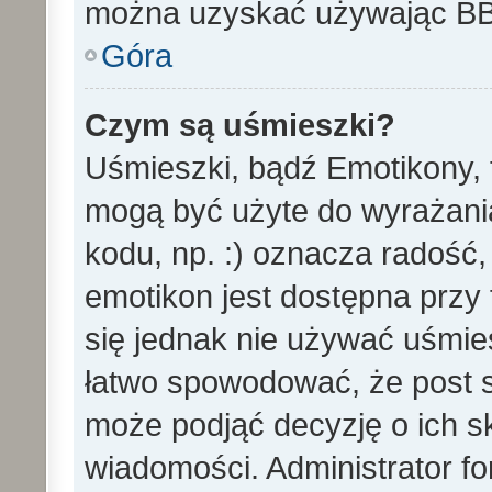
można uzyskać używając B
Góra
Czym są uśmieszki?
Uśmieszki, bądź Emotikony, t
mogą być użyte do wyrażania
kodu, np. :) oznacza radość,
emotikon jest dostępna przy 
się jednak nie używać uśmi
łatwo spowodować, że post st
może podjąć decyzję o ich s
wiadomości. Administrator f