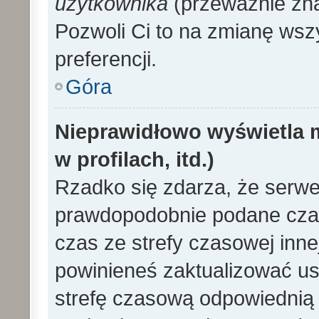
użytkownika
(przeważnie znaj
Pozwoli Ci to na zmianę wszy
preferencji.
Góra
Nieprawidłowo wyświetla m
w profilach, itd.)
Rzadko się zdarza, że serwe
prawdopodobnie podane czas
czas ze strefy czasowej innej 
powinieneś zaktualizować ust
strefę czasową odpowiednią d