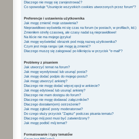
Dlaczego nie mogę się zarejestrować?
Co spowoduje "Usunięcie wszystkich cookies utworzonych przez forum"?
Preferencje i ustawienia użytkownika
Jak mogę zmienić moje ustawienia?
Nieprawidłowo wyświetla mi się czas na forum (w postach, w profilach, itd.)
Zmieniłem strefę czasową, ale czasy nadal są nieprawidłowe!
Na liście nie ma mojego języka!
Jak mogę wyświetlać obrazek pod moją nazwą użytkownika?
Czym jest moja ranga i jak mogę ją zmienić?
Dlaczego muszę się zalogować po kliknięciu w przycisk "e-mail"?
Problemy z pisaniem
Jak utworzyć temat na forum?
Jak mogę wyedytować lub usunąć posta?
Jak mogę dodać podpis do mojego postu?
Jak mogę utworzyć ankietę?
Dlaczego nie mogę dodać więcej opcji w ankiecie?
Jak mogę edytować lub usunąć ankietę?
Dlaczego nie mam dostępu do forum?
Dlaczego nie mogę dodawać załączników?
Dlaczego dostałam(em) ostrzeżenie?
Jak mogę zgłosić posty moderatorowi?
Do czego służy przycisk "Zapisz" podczas pisania tematu?
Dlaczego mój post musi być zatwierdzony?
Jak mogę podbić mój temat?
Formatowanie i typy tematów