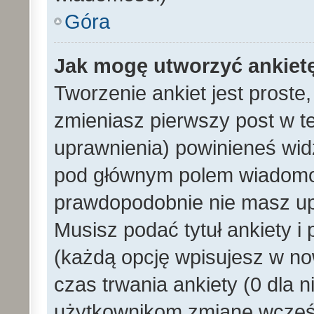
Góra
Jak mogę utworzyć ankiet
Tworzenie ankiet jest proste
zmieniasz pierwszy post w t
uprawnienia) powinieneś wid
pod głównym polem wiadomości
prawdopodobnie nie masz upr
Musisz podać tytuł ankiety i
(każdą opcję wpisujesz w no
czas trwania ankiety (0 dla 
użytkownikom zmianę wcześn