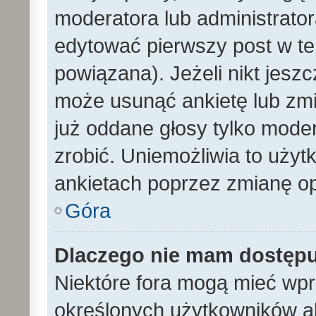
moderatora lub administrato
edytować pierwszy post w te
powiązana). Jeżeli nikt jesz
może usunąć ankietę lub zmien
już oddane głosy tylko moder
zrobić. Uniemożliwia to uży
ankietach poprzez zmianę opc
Góra
Dlaczego nie mam dostęp
Niektóre fora mogą mieć wp
określonych użytkowników al