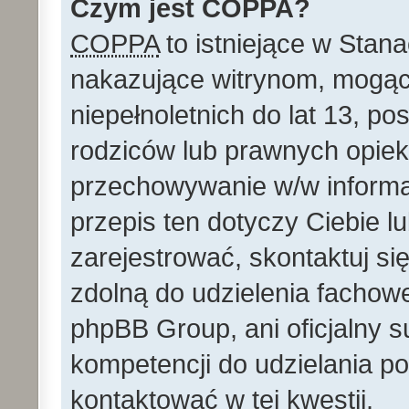
Czym jest COPPA?
COPPA
to istniejące w Stan
nakazujące witrynom, mog
niepełnoletnich do lat 13, p
rodziców lub prawnych opie
przechowywanie w/w informacj
przepis ten dotyczy Ciebie lu
zarejestrować, skontaktuj si
zdolną do udzielenia fachowe
phpBB Group, ani oficjalny 
kompetencji do udzielania po
kontaktować w tej kwestii.