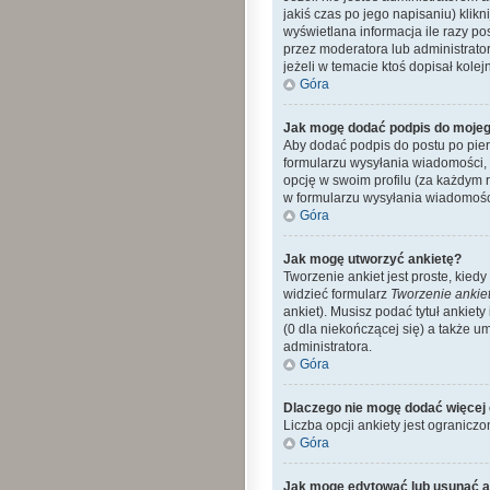
jakiś czas po jego napisaniu) klikn
wyświetlana informacja ile razy po
przez moderatora lub administrato
jeżeli w temacie ktoś dopisał kolejn
Góra
Jak mogę dodać podpis do mojeg
Aby dodać podpis do postu po pier
formularzu wysyłania wiadomości,
opcję w swoim profilu (za każdym
w formularzu wysyłania wiadomośc
Góra
Jak mogę utworzyć ankietę?
Tworzenie ankiet jest proste, kie
widzieć formularz
Tworzenie ankie
ankiet). Musisz podać tytuł ankiet
(0 dla niekończącej się) a także 
administratora.
Góra
Dlaczego nie mogę dodać więcej 
Liczba opcji ankiety jest ograniczo
Góra
Jak mogę edytować lub usunąć a