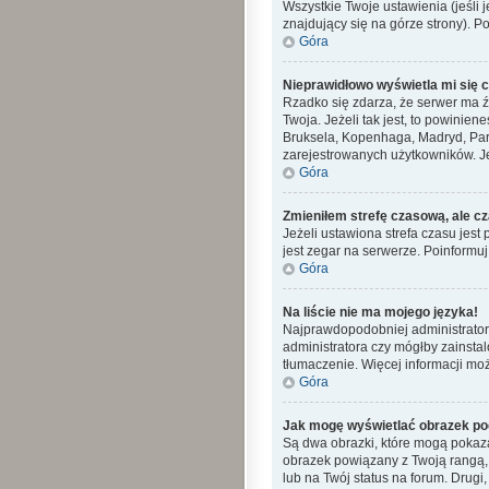
Wszystkie Twoje ustawienia (jeśli j
znajdujący się na górze strony). P
Góra
Nieprawidłowo wyświetla mi się cz
Rzadko się zdarza, że serwer ma ź
Twoja. Jeżeli tak jest, to powinie
Bruksela, Kopenhaga, Madryd, Pary
zarejestrowanych użytkowników. Jeś
Góra
Zmieniłem strefę czasową, ale cz
Jeżeli ustawiona strefa czasu jes
jest zegar na serwerze. Poinformuj
Góra
Na liście nie ma mojego języka!
Najprawdopodobniej administrator 
administratora czy mógłby zainstal
tłumaczenie. Więcej informacji moż
Góra
Jak mogę wyświetlać obrazek po
Są dwa obrazki, które mogą pokaza
obrazek powiązany z Twoją rangą,
lub na Twój status na forum. Drugi