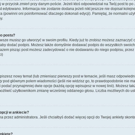
ij w przycisk
zmień
przy danym poście. Jeżeli ktoś odpowiedział na Twój post to po
st edytowano. Informacja nie zostanie dodana jeżeli nikt jeszcze nie dopisał kolej
ra (powinni oni poinformować dlaczego dokonali edycji). Pamiętaj, że normalni u
y.
o postu?
wsze musisz go utworzyć w swoim profilu. Kiedy już to zrobisz możesz zaznaczyć 
 aby dodać podpis. Możesz także domyślnie dodawać podpis do wszystkich swoic
 razem pisząc post możesz zadecydować o nie dodawaniu do niego podpisu, przez
i)
dy piszesz nowy temat (lub zmieniasz pierwszy post w temacie, jeśli masz odpowied
ty
pod głównym polem wiadomości (jeśli nie widzisz go, to prawdopodobnie nie m
y i podać przynajmniej dwie opcje (każdą opcję wpisujesz w nowej linii). Możesz ta
umożliwić użytkownikom zmianę wcześniej oddanego głosu. Liczba możliwych do usta
opcji w ankiecie?
na przez administratora. Jeśli chciałbyś dodać więcej opcji do Twojej ankiety skont
nkietę?