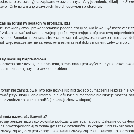
esteś zarejestrowany) są zapisane w bazie danych. Aby je zmienić, kliknij link
Pane
ozwoli Ci to na zmianę wszystkich Twoich ustawień i preferencji.
as na forum (w postach, w profilach, itd.)
le ustawiony czas i prawdopodobnie podane czasy są właściwe. Być może widzisz c
neś zaktualizować ustawienia twojego profilu, wybierając strefę czasową odpowiedni
ż itp.). Pamiętaj, że zmiana strefy czasowej, jak większość ustawień, może być d
li więc jeszcze się nie zarejestrowałeś, teraz jest dobry moment, żeby to zrobić.
asy nadal są nieprawidłowe!
t poprawna oraz uwzględnia czas letni, a czas nadal jest wyświetlany nieprawdłow
 administratora, aby naprawił ten problem.
forum nie zainstalował Twojego języka lub nikt takiego tłumaczenia jeszcze nie w
ować język, który Ciebie interesuje a jeśli takie tłumaczenie nie istnieje możesz 
esz znaleźć na stronie phpBB (link znajdziesz w stopce).
d moją nazwą użytkownika?
ć się poniżej nazwy użytkownika podczas wyświetlania postu. Zależnie od użyteg
 najprawdopodobniej w formie gwiazdek, kwadratów lub kropek. Obrazek ten wskazu
, zazwyczaj większy, jest znany jako awatar i zazwyczaj jest unikatowy lub sperso