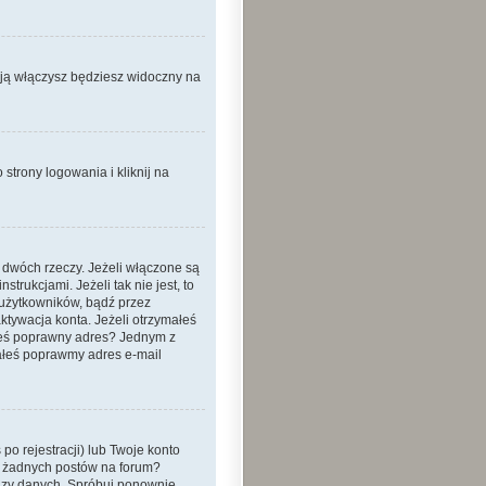
 ją włączysz będziesz widoczny na
strony logowania i kliknij na
 dwóch rzeczy. Jeżeli włączone są
trukcjami. Jeżeli tak nie jest, to
 użytkowników, bądź przez
ktywacja konta. Jeżeli otrzymałeś
dałeś poprawny adres? Jednym z
ałeś poprawmy adres e-mail
o rejestracji) lub Twoje konto
eś żadnych postów na forum?
bazy danych. Spróbuj ponownie