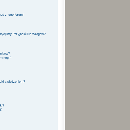
!
oś z tego forum!
ej listy Przyjaciół lub Wrogów?
yników?
stronę!?
dki a śledzeniem?
ki?
i?