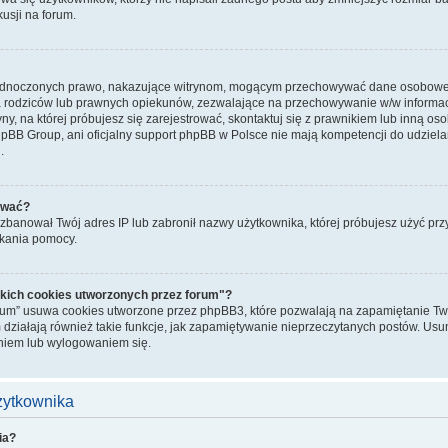
kusji na forum.
jednoczonych prawo, nakazujące witrynom, mogącym przechowywać dane osobowe n
rodziców lub prawnych opiekunów, zezwalające na przechowywanie w/w informacji.
ryny, na której próbujesz się zarejestrować, skontaktuj się z prawnikiem lub inną o
hpBB Group, ani oficjalny support phpBB w Polsce nie mają kompetencji do udziela
.
ować?
banował Twój adres IP lub zabronił nazwy użytkownika, której próbujesz użyć przy r
skania pomocy.
kich cookies utworzonych przez forum"?
rum” usuwa cookies utworzone przez phpBB3, które pozwalają na zapamiętanie Two
 działają również takie funkcje, jak zapamiętywanie nieprzeczytanych postów. Us
iem lub wylogowaniem się.
użytkownika
ia?