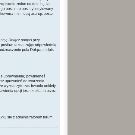
 zapisaniu zmian na dole będzie
nego postu lub post był edytowany
żytkownicy nie mogą usunąć postu
opcję
Dołącz podpis
przy
h postów zaznaczając odpowiednią
 odznaczenie pola Dołącz podpis
nie uprawnienia) powinieneś
asz uprawnień do tworzenia
kże wyznaczyć czas trwania ankiety
wienia opcji jest określana przez
aktuj się z administratorem forum.