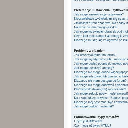
Preferencje i ustawienia użytkowni
Jak mogę zmienić moje ustawienia?
Nieprawidłowo wyświetla mi się czas na 
Zmieniłem strefę czasową, ale czasy n
Na liście nie ma mojego języka!
Jak mogę wyświetlać obrazek pod mo
Czym jest moja ranga i jak mogę ją zm
Dlaczego muszę się zalogować po klikn
Problemy z pisaniem
Jak utworzyć temat na forum?
Jak mogę wyedytować lub usunąć pos
Jak mogę dodać podpis do mojego pos
Jak mogę utworzyć ankietę?
Dlaczego nie mogę dodać więcej opcji 
Jak mogę edytować lub usunąć ankiet
Dlaczego nie mam dostępu do forum?
Dlaczego nie mogę dodawać załączni
Dlaczego dostałam(em) ostrzeżenie?
Jak mogę zgłosić posty moderatorowi
Do czego służy przycisk "Zapisz" pod
Dlaczego mój post musi być zatwierd
Jak mogę podbić mój temat?
Formatowanie i typy tematów
Czym jest BBCode?
Czy mogę używać HTML?