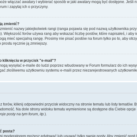
może włączać awatary i wybierać sposób w jaki awatary mogą być dostępne. Jeśli
orum i zapytaj ich o przyczyny.
ją zmienić?
mienić nazwy jakiejkolwiek rangi (ranga pojawia się pod nazwą użytkownika przy
u). Większość forów używa rang aby wskazać liczbę postów, które napisałeś, i aby 
ogą mieć specjalną rangę. Prosimy nie pisać postów na forum tylko po to, aby otr
 prostu ręcznie ją zmniejszy.
kliknięciu w przycisk "e-mail"?
mogą wysyłać e-maile do ludzi poprzez wbudowany w Forum formularz do ich wysyłan
egać złośliwemu użytkowniu systemu e-maili przez niezarejestrowanych użytkownik
forów, kliknij odpowiedni przycisk widoczny na stronie tematu lub listy tematów. 
adomość. Na dole strony widoku tematu wymienione są dostępne dla Ciebie opcje 
je posty na tym forum, itp.
).
ć posta?
 ani moderatorem możesz edytować lub usuwać tylko swoje posty. Aby zmienić post (