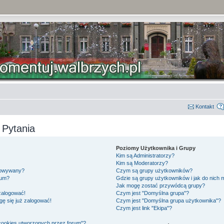
Kontakt
 Pytania
Poziomy Użytkownika i Grupy
Kim są Administratorzy?
Kim są Moderatorzy?
gowywany?
Czym są grupy użytkowników?
rum?
Gdzie są grupy użytkowników i jak do nich
Jak mogę zostać przywódcą grupy?
 zalogować!
Czym jest "Domyślna grupa"?
gę się już zalogować!
Czym jest "Domyślna grupa użytkownika"?
Czym jest link "Ekipa"?
cookies utworzonych przez forum"?