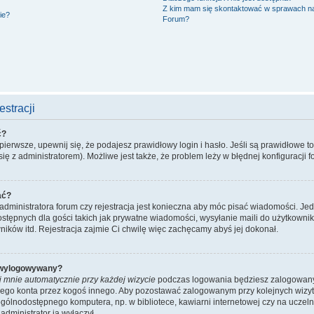
Z kim mam się skontaktować w sprawach n
ie?
Forum?
stracji
ć?
ierwsze, upewnij się, że podajesz prawidłowy login i hasło. Jeśli są prawidłowe t
ię z administratorem). Możliwe jest także, że problem leży w błędnej konfiguracji f
ać?
administratora forum czy rejestracja jest konieczna aby móc pisać wiadomości. Jed
stępnych dla gości takich jak prywatne wiadomości, wysyłanie maili do użytkowni
ników itd. Rejestracja zajmie Ci chwilę więc zachęcamy abyś jej dokonał.
 wylogowywany?
j mnie automatycznie przy każdej wizycie
podczas logowania będziesz zalogowany n
ojego konta przez kogoś innego. Aby pozostawać zalogowanym przy kolejnych wizy
ogólnodostępnego komputera, np. w bibliotece, kawiarni internetowej czy na uczelni. 
dministrator ją wyłączył.