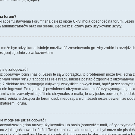
na forum?
ładce “Ustawienia Forum” znajdziesz opcję Ukryj moją obecność na forum. Jeżeli
a administratorów oraz dla siebie. Będziesz zliczany jako użytkownik ukryty.
e może byc odzyskane, istnieje możliwość zresetowania go. Aby zrobić to przejdź do 
ostępuj zgodnie ze wskazówkami.
ę się zalogować!
z poprawny login i hasło. Jeżeli te są w porządku, to problemem może być jedna z
ik
Mam mniej niż 13 lat
podczas rejestracji, musisz postąpić zgodnie z otrzymanymi ins
i? Niektóre fora wymagają aktywacji wszystkich nowych kont, bądź przez samych
a nie logować. Po rejestracji powinieneś otrzymać wiadomość czy wymagana jest a
jami w nim zawartymi, a jeśli nie otrzymałeś e-maila, to czy jesteś pewien, że po
jest
redukcja
dostępu do forum osób niepożądanych. Jeżeli jesteś pewien, że pod
stratorem Forum.
nie mogę się już zalogować!
wadzasz błędna nazwę użytkownika lub hasło (sprawdź e-mail, który otrzymałeś p
tora z jakiegoś powodu. Jeżeli Twoje konto zostało usunięte to być może nie pisał
wa się użytkowników, którzy nie napisali żadnego postu aby zmniejszyć rozmiar 