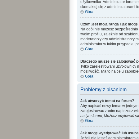
użytkownika. Administrator forum 
skontaktuj się z administratorami f
Góra
Czym jest moja ranga i jak mogę 
Na ogół nie możesz bezpośrednio z
twoim profilu, zależnie od szablon
moderatorzy czy administratorzy m
administrator w takim przypadku po
Góra
Dlaczego muszę się zalogować po 
Tylko zarejestrowani użytkownicy 
możliwość). Ma to na celu zapobi
Góra
Problemy z pisaniem
Jak utworzyć temat na forum?
Aby napisać nowy temat w jednym z 
zarejestrować zanim napiszesz wi
na tym forum, Możesz edytować swo
Góra
Jak mogę wyedytować lub usuną
Jeżeli nie jesteś administratorem