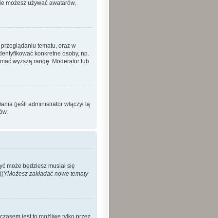
 nie możesz używać awatarów,
 przeglądaniu tematu, oraz w
identyfikować konkretne osoby, np.
zymać wyższą rangę. Moderator lub
ia (jeśli administrator włączył tą
ów.
Być może będziesz musiał się
((
YMożesz zakładać nowe tematy
czasem jest to możliwe tylko przez