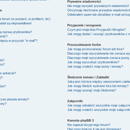
Prywatne wiadomości
Nie mogę wysyłać prywatnych wiadomości!
ka
Otrzymuję niechciane prywatne wiadomości
Odebrałem spam lub obraźliwy e-mail od kog
forum (w postach, w profilach, itd.)
adal są nieprawidłowe!
Przyjaciele i wrogowie
Czym jest moja lista Przyjaciół i Wrogów?
ją nazwą użytkownika?
Jak mogę dodać / usunąć użytkowników z moj
ienić?
ięciu w przycisk "e-mail"?
Przeszukiwanie forów
Jak mogę przeszukiwać forum lub fora?
Dlaczego moje wyszukiwanie nie zwraca w
Dlaczego moje wyszukiwanie zwraca pustą 
ta?
Jak mogę wyszukać użytkowników?
tu?
Jak mogę znaleźć moje posty i tematy?
w ankiecie?
Śledzenie tematu i Zakładki
ę?
Jaka jest różnica między utworzeniem zakła
Jak mogę śledzić wybrane fora lub tematy?
ków?
Jak mogę usunąć moje śledzenia?
?
czas pisania tematu?
Załączniki
zony?
Jak mogę odnaleźć wszystkie moje załączni
Jak mogę znaleźć wszystkie moje załącznik
Kwestie phpBB 3
Kto napisał skrypt tego forum?
Dlaczego funkcja X nie jest dostępna?