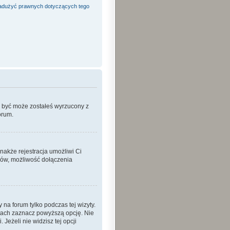
adużyć prawnych dotyczących tego
o być może zostałeś wyrzucony z
orum.
nakże rejestracja umożliwi Ci
ków, możliwość dołączenia
a forum tylko podczas tej wizyty.
tach zaznacz powyższą opcję. Nie
Jeżeli nie widzisz tej opcji