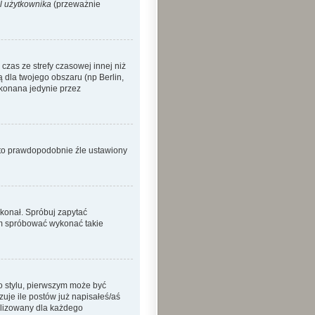
l użytkownika
(przeważnie
zas ze strefy czasowej innej niż
ą dla twojego obszaru (np Berlin,
okonana jedynie przez
o to prawdopodobnie źle ustawiony
ykonał. Spróbuj zapytać
sam spróbować wykonać takie
o stylu, pierwszym może być
je ile postów już napisałeś/aś
nalizowany dla każdego