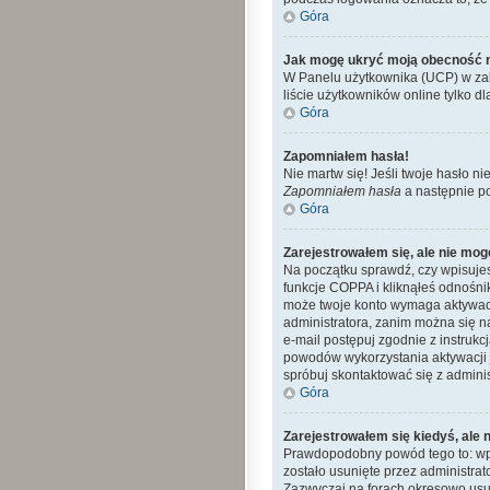
Góra
Jak mogę ukryć moją obecność 
W Panelu użytkownika (UCP) w zak
liście użytkowników online tylko dl
Góra
Zapomniałem hasła!
Nie martw się! Jeśli twoje hasło ni
Zapomniałem hasła
a następnie p
Góra
Zarejestrowałem się, ale nie mog
Na początku sprawdź, czy wpisujes
funkcje COPPA i kliknąłeś odnośn
może twoje konto wymaga aktywacj
administratora, zanim można się n
e-mail postępuj zgodnie z instrukc
powodów wykorzystania aktywacji 
spróbuj skontaktować się z admini
Góra
Zarejestrowałem się kiedyś, ale 
Prawdopodobny powód tego to: wpro
zostało usunięte przez administra
Zazwyczaj na forach okresowo usu