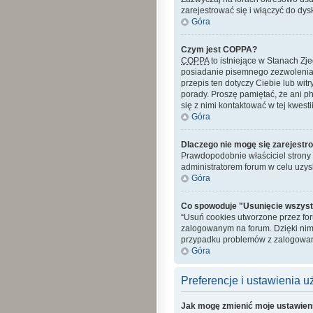
zarejestrować się i włączyć do dys
Góra
Czym jest COPPA?
COPPA
to istniejące w Stanach Z
posiadanie pisemnego zezwolenia 
przepis ten dotyczy Ciebie lub wit
porady. Proszę pamiętać, że ani p
się z nimi kontaktować w tej kwestii
Góra
Dlaczego nie mogę się zarejestr
Prawdopodobnie właściciel strony z
administratorem forum w celu uzy
Góra
Co spowoduje "Usunięcie wszyst
“Usuń cookies utworzone przez fo
zalogowanym na forum. Dzięki nim
przypadku problemów z zalogowan
Góra
Preferencje i ustawienia 
Jak mogę zmienić moje ustawien