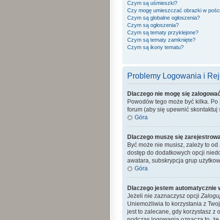
Czym są uśmieszki?
Czy mogę umieszczać obrazki w pośc
Czym są globalne ogłoszenia?
Czym są ogłoszenia?
Czym są tematy przyklejone?
Czym są tematy zamknięte?
Czym są ikony tematu?
Problemy Logowania i Reje
Dlaczego nie mogę się zalogowa
Powodów tego może być kilka. Po p
forum (aby się upewnić skontaktuj s
Góra
Dlaczego muszę się zarejestrow
Być może nie musisz, zależy to od 
dostęp do dodatkowych opcji niedo
awatara, subskrypcja grup użytkow
Góra
Dlaczego jestem automatycznie
Jeżeli nie zaznaczysz opcji
Zalogu
Uniemożliwia to korzystania z Tw
jest to zalecane, gdy korzystasz z 
podczas logowania oznacza to, że a